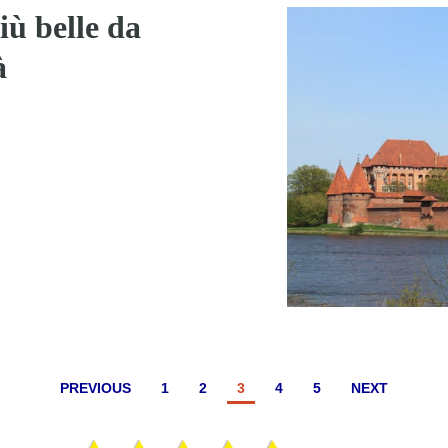
iù belle da
à
PREVIOUS
1
2
3
4
5
NEXT