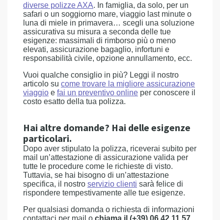
diverse polizze AXA
. In famiglia, da solo, per un
safari o un soggiorno mare, viaggio last minute o
luna di miele in primavera… scegli una soluzione
assicurativa su misura a seconda delle tue
esigenze: massimali di rimborso più o meno
elevati, assicurazione bagaglio, infortuni e
responsabilità civile, opzione annullamento, ecc.
Vuoi qualche consiglio in più? Leggi il nostro
articolo su
come trovare la migliore assicurazione
viaggio
e
fai un preventivo online
per conoscere il
costo esatto della tua polizza.
Hai altre domande? Hai delle esigenze
particolari.
Dopo aver stipulato la polizza, riceverai subito per
mail un’attestazione di assicurazione valida per
tutte le procedure come le richieste di visto.
Tuttavia, se hai bisogno di un’attestazione
specifica, il nostro
servizio clienti
sarà felice di
rispondere tempestivamente alle tue esigenze.
Per qualsiasi domanda o richiesta di informazioni
contattaci per mail o
chiama il (+39) 06 42 11 57