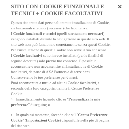
SITO CON COOKIE FUNZIONALI E
TECNICI + COOKIE FACOLTATIVI
Questo sito tratta dati personali tramite installazione di Cookie,
sia funzionali e tecnici (necessari) che facoltativi.
I Cookie funzionali e tecnici
(quelli strettamente
necessari
)
vengono installati durante la navigazione in questo sito web. Il
sito web non può funzionare correttamente senza questi Cookie.
Per l’installazione di questi Cookie non serve il tuo consenso.
I Cookie facoltativi
sono invece installati (per le finalità di
seguito descritte) solo previo tuo consenso. È possibile
AXA: il primo brand assicurativo
acconsentire o non acconsentire all'installazione di Cookie
facoltativi, da parte di AXA Partners o di terze parti.
Conserveremo le tue preferenze per
6 mesi
.
Puoi acconsentire a tutti o ad alcuni Cookie facoltativi, a
seconda della loro categoria, tramite il Centro Preferenze
Cookie:
Immediatamente facendo clic su "
Personalizza le mie
preferenze
" di seguito; o
In qualsiasi momento, facendo clic sul "
Centro Preferenze
Cookie
" (
Impostazioni Cookie
) disponibile nella piè di pagina
POLIZZE VIAGGIO
del sito web