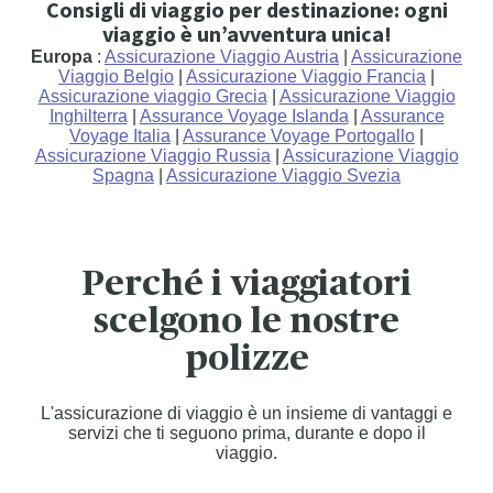
Consigli di viaggio per destinazione: ogni
viaggio è un’avventura unica!
Europa
:
Assicurazione Viaggio Austria
|
Assicurazione
Viaggio Belgio
|
Assicurazione Viaggio Francia
|
Assicurazione viaggio Grecia
|
Assicurazione Viaggio
Inghilterra
|
Assurance Voyage Islanda
|
Assurance
Voyage Italia
|
Assurance Voyage Portogallo
|
Assicurazione Viaggio Russia
|
Assicurazione Viaggio
Spagna
|
Assicurazione Viaggio Svezia
Perché i viaggiatori
scelgono le nostre
polizze
L'assicurazione di viaggio è un insieme di vantaggi e
servizi che ti seguono prima, durante e dopo il
viaggio.