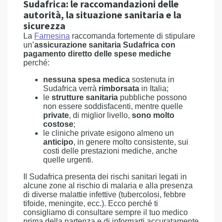
Sudafrica: le raccomandazioni delle
autorità, la situazione sanitaria e la
sicurezza
La
Farnesina
raccomanda fortemente di stipulare
un’
assicurazione sanitaria Sudafrica con
pagamento diretto delle spese mediche
perché:
nessuna spesa medica
sostenuta in
Sudafrica verrà
rimborsata
in Italia;
le
strutture sanitaria
pubbliche possono
non essere soddisfacenti, mentre quelle
private
, di miglior livello,
sono molto
costose
;
le cliniche private esigono almeno un
anticipo
, in genere molto consistente, sui
costi delle prestazioni mediche, anche
quelle urgenti.
Il Sudafrica presenta dei rischi sanitari legati in
alcune zone al rischio di malaria e alla presenza
di diverse malattie infettive (tubercolosi, febbre
tifoide, meningite, ecc.). Ecco perché ti
consigliamo di consultare sempre il tuo medico
prima della partenza e di informarti accuratamente