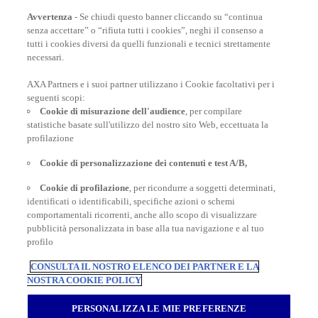
Avvertenza
- Se chiudi questo banner cliccando su “continua
senza accettare” o “rifiuta tutti i cookies”, neghi il consenso a
CONSIGLI E INFORMAZIONI
tutti i cookies diversi da quelli funzionali e tecnici strettamente
necessari.
AXA Partners e i suoi partner utilizzano i Cookie facoltativi per i
INFORMAZIONI UTILI
seguenti scopi:
Cookie di misurazione dell'audience
, per compilare
statistiche basate sull'utilizzo del nostro sito Web, eccettuata la
profilazione
Cookie di personalizzazione dei contenuti e test A/B,
Inter Partner Assistance S.A. Compagnia di Assicurazioni e Riassicurazioni
Rappresentanza Generale per l’Italia - Via Carlo Pesenti 121 - 00156 Roma -
Cookie di profilazione
, per ricondurre a soggetti determinati,
Tel.06/42118.1 Sede legale Bruxelles – 7, Boulevard du Régent – Capitale
identificati o identificabili, specifiche azioni o schemi
sociale € 180.702.613,00 interamente versato – Gruppo AXA Partners N.
comportamentali ricorrenti, anche allo scopo di visualizzare
Iscrizione all’Albo Imprese di Assicurazioni e Riassicurazioni I.00014 -
pubblicità personalizzata in base alla tua navigazione e al tuo
Autorizzazione Ministeriale n. 19662 del 19.10.1993 Registro delle Imprese di
profilo
Roma RM – Numero REA 792129 - Part. I.V.A. 04673941003 - Cod. Fisc.
03420940151
CONSULTA IL NOSTRO ELENCO DEI PARTNER E LA
AXA Schengen Insurance
|
AXA Seguros y asistencia en viajes
|
AXA
NOSTRA COOKIE POLICY
Seguro de viagem
|
AXA Assurance Voyage
|
AXA Travel Insurance Global
2026
PERSONALIZZA LE MIE PREFERENZE