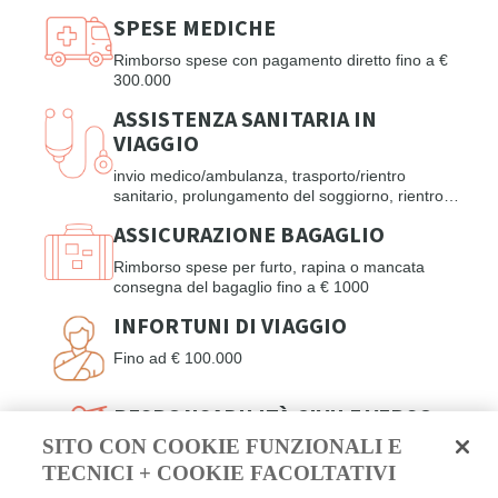
SPESE MEDICHE
Rimborso spese con pagamento diretto fino a €
300.000
ASSISTENZA SANITARIA IN
VIAGGIO
invio medico/ambulanza, trasporto/rientro
sanitario, prolungamento del soggiorno, rientro
anticipato, viaggio di un familiare in caso di
ASSICURAZIONE BAGAGLIO
ricovero
Rimborso spese per furto, rapina o mancata
consegna del bagaglio fino a € 1000
INFORTUNI DI VIAGGIO
Fino ad € 100.000
RESPONSABILITÀ CIVILE VERSO
TERZI
SITO CON COOKIE FUNZIONALI E
TECNICI + COOKIE FACOLTATIVI
per danni a persone fino a € 100.000, per danni
a cose o animali € 50.000