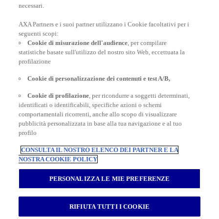
necessari.
AXA Partners e i suoi partner utilizzano i Cookie facoltativi per i
POLIZZE VIAGGIO
seguenti scopi:
Cookie di misurazione dell'audience
, per compilare
statistiche basate sull'utilizzo del nostro sito Web, eccettuata la
profilazione
CONSIGLI E INFORMAZIONI
Cookie di personalizzazione dei contenuti e test A/B,
Cookie di profilazione
, per ricondurre a soggetti determinati,
identificati o identificabili, specifiche azioni o schemi
INFORMAZIONI UTILI
comportamentali ricorrenti, anche allo scopo di visualizzare
pubblicità personalizzata in base alla tua navigazione e al tuo
profilo
CONSULTA IL NOSTRO ELENCO DEI PARTNER E LA
NOSTRA COOKIE POLICY
Inter Partner Assistance S.A. Compagnia di Assicurazioni e Riassicurazioni
Rappresentanza Generale per l’Italia - Via Carlo Pesenti 121 - 00156 Roma -
PERSONALIZZA LE MIE PREFERENZE
Tel.06/42118.1 Sede legale Bruxelles – 7, Boulevard du Régent – Capitale
sociale € 180.702.613,00 interamente versato – Gruppo AXA Partners N.
Iscrizione all’Albo Imprese di Assicurazioni e Riassicurazioni I.00014 -
RIFIUTA TUTTI I COOKIE
Autorizzazione Ministeriale n. 19662 del 19.10.1993 Registro delle Imprese di
Roma RM – Numero REA 792129 - Part. I.V.A. 04673941003 - Cod. Fisc.