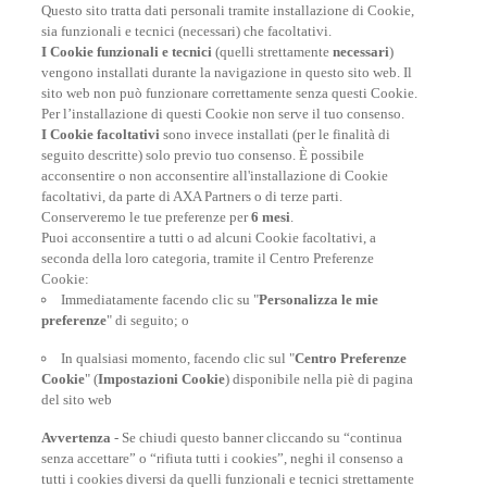
Questo sito tratta dati personali tramite installazione di Cookie,
RITARDO AEREO
sia funzionali e tecnici (necessari) che facoltativi.
I Cookie funzionali e tecnici
(quelli strettamente
necessari
)
Fino a € 200
vengono installati durante la navigazione in questo sito web. Il
sito web non può funzionare correttamente senza questi Cookie.
Per l’installazione di questi Cookie non serve il tuo consenso.
I Cookie facoltativi
sono invece installati (per le finalità di
seguito descritte) solo previo tuo consenso. È possibile
I nostri numeri
acconsentire o non acconsentire all'installazione di Cookie
facoltativi, da parte di AXA Partners o di terze parti.
Conserveremo le tue preferenze per
6 mesi
.
Puoi acconsentire a tutti o ad alcuni Cookie facoltativi, a
6.857
seconda della loro categoria, tramite il Centro Preferenze
Cookie:
dipendenti
33
Immediatamente facendo clic su "
Personalizza le mie
preferenze
" di seguito; o
centrale operativa
11.427
In qualsiasi momento, facendo clic sul "
Centro Preferenze
Cookie
" (
Impostazioni Cookie
) disponibile nella piè di pagina
rimpatri
del sito web
Avvertenza
- Se chiudi questo banner cliccando su “continua
senza accettare” o “rifiuta tutti i cookies”, neghi il consenso a
tutti i cookies diversi da quelli funzionali e tecnici strettamente