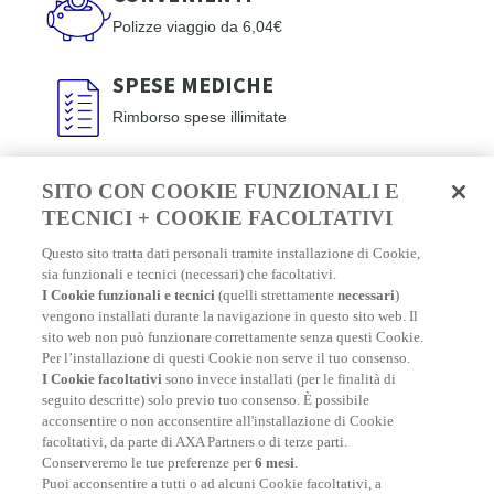
Polizze viaggio da 6,04€
SPESE MEDICHE
Rimborso spese illimitate
SICUREZZA
SITO CON COOKIE FUNZIONALI E
Assistenza 24/24 h - 7/7 gg in italiano
TECNICI + COOKIE FACOLTATIVI
Questo sito tratta dati personali tramite installazione di Cookie,
CONOSCIUTE
sia funzionali e tecnici (necessari) che facoltativi.
I Cookie funzionali e tecnici
(quelli strettamente
necessari
)
AXA: brand riconosciuto a livello mondiale
vengono installati durante la navigazione in questo sito web. Il
sito web non può funzionare correttamente senza questi Cookie.
Per l’installazione di questi Cookie non serve il tuo consenso.
I Cookie facoltativi
sono invece installati (per le finalità di
seguito descritte) solo previo tuo consenso. È possibile
I nostri numeri
acconsentire o non acconsentire all'installazione di Cookie
facoltativi, da parte di AXA Partners o di terze parti.
Conserveremo le tue preferenze per
6 mesi
.
Puoi acconsentire a tutti o ad alcuni Cookie facoltativi, a