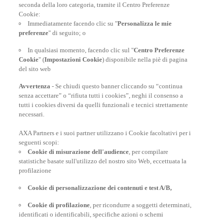
6.895
seconda della loro categoria, tramite il Centro Preferenze
Cookie:
dipendenti
33
Immediatamente facendo clic su "
Personalizza le mie
preferenze
" di seguito; o
centrale operativa
11.208
In qualsiasi momento, facendo clic sul "
Centro Preferenze
Cookie
" (
Impostazioni Cookie
) disponibile nella piè di pagina
rimpatri
del sito web
Avvertenza
- Se chiudi questo banner cliccando su “continua
senza accettare” o “rifiuta tutti i cookies”, neghi il consenso a
tutti i cookies diversi da quelli funzionali e tecnici strettamente
necessari.
AXA Partners e i suoi partner utilizzano i Cookie facoltativi per i
POLIZZE VIAGGIO
seguenti scopi:
Cookie di misurazione dell'audience
, per compilare
statistiche basate sull'utilizzo del nostro sito Web, eccettuata la
profilazione
CONSIGLI E INFORMAZIONI
Cookie di personalizzazione dei contenuti e test A/B,
Cookie di profilazione
, per ricondurre a soggetti determinati,
identificati o identificabili, specifiche azioni o schemi
INFORMAZIONI UTILI