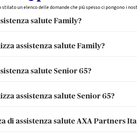
stilato un elenco delle domande che più spesso ci pongono i nostr
ssistenza salute Family?
assistenza salute pensato per genitori, coppie e famiglie che desid
n attesa o con un neonato, oppure una coppia giovane che vuole c
lizza assistenza salute Family?
n membro del nucleo familiare.
lia entro i 65 anni di età, potrai contare su : consulto e video-c
anità, come invio di baby sitter o dog sitter qualificati, consule
ssistenza salute Senior 65?
t Informativo per l’elenco completo di tutte le prestazioni incluse
65 agli 80 anni che desiderano una tutela semplice e immediata per i
 concreto, affidabile e immediato.
lizza assistenza salute Senior 65?
 pensate per la fascia 65-80 anni tra cui: consulto o video-consult
lizzato, servizio di Second Opinion e servizi di assistenza domici
 di assistenza salute AXA Partners Ita
co completo di tutte le prestazioni incluse.
”. In caso di dubbi o domande, chiama il numero verde 800 583 583, 