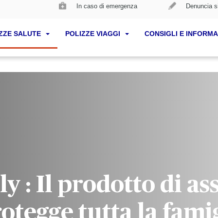
In caso di emergenza
Denuncia si
ZZE SALUTE
POLIZZE VIAGGI
CONSIGLI E INFORMA
y : Il prodotto di as
otegge tutta la fami