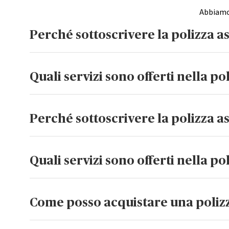
Abbiamo 
Perché sottoscrivere la polizza a
La polizza Family di AXA Partners Italia è un prodotto di 
genitore con bambini o ragazzi adolescenti, una coppia i
Quali servizi sono offerti nella po
disposizione un aiuto concreto, in caso di infortunio a u
In caso di malattia o infortunio di un membro della famig
direttamente a domicilio; servizi a supporto della quotidi
Perché sottoscrivere la polizza a
con tariffe agevolate e molto altro ancora. Consulta il Se
La polizza Senior 65 è la soluzione ideale per persone dai 
o caregiver che vogliono garantire ai propri cari un aiuto
Quali servizi sono offerti nella po
Nella polizza Senior 65 sono presenti diverse prestazioni
direttamente al domicilio, promemoria terapeutico persona
Come posso acquistare una polizza
molto altro ancora. Consulta il Set Informativo per l’elen
Comodamente online, cliccando sul tasto “Fai un preventivo