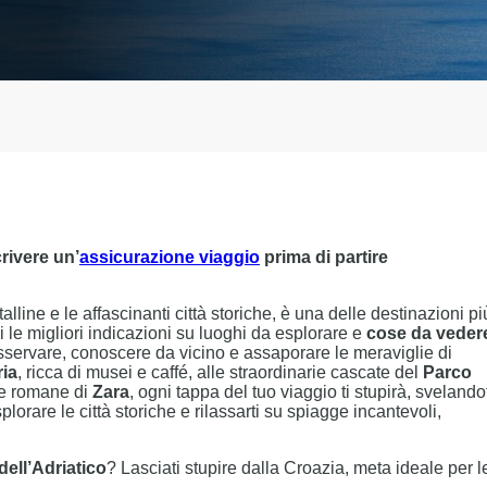
rivere un’
assicurazione viaggio
prima di partire
talline e le affascinanti città storiche, è una delle destinazioni pi
i le migliori indicazioni su luoghi da esplorare e
cose da veder
 osservare, conoscere da vicino e assaporare le meraviglie di
ria
, ricca di musei e caffé, alle straordinarie cascate del
Parco
ne romane di
Zara
, ogni tappa del tuo viaggio ti stupirà, svelando
splorare le città storiche e rilassarti su spiagge incantevoli,
dell’Adriatico
? Lasciati stupire dalla Croazia, meta ideale per l