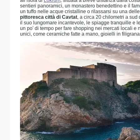
all’isola di
Lokrum
, situata a breve distanza dalla cost
sentieri panoramici, un monastero benedettino e il f
un tuffo nelle acque cristalline o rilassarsi su una dell
pittoresca città di Cavtat
, a circa 20 chilometri a sud
il suo lungomare incantevole, le spiagge tranquille e le
un po' di tempo per fare shopping nei mercati locali e n
unici, come ceramiche fatte a mano, gioielli in filigrana e