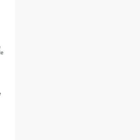
e
le
e