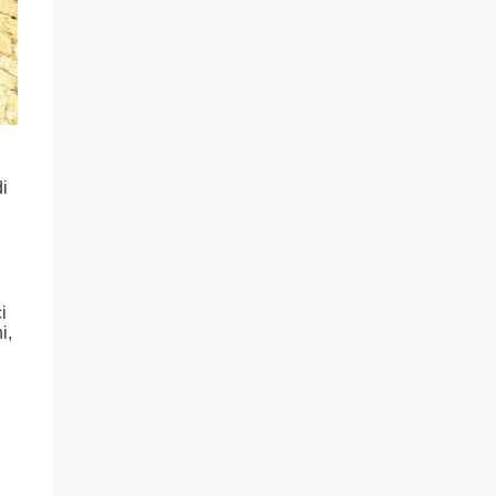
i
i
i,