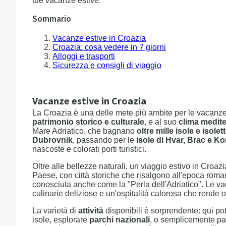
tue vacanze estive.
Sommario
Vacanze estive in Croazia
Croazia: cosa vedere in 7 giorni
Alloggi e trasporti
Sicurezza e consigli di viaggio
Vacanze estive in Croazia
La Croazia è una delle mete più ambite per le vacanze
patrimonio storico e culturale
, e al suo
clima medit
Mare Adriatico, che bagnano
oltre mille isole e isolet
Dubrovnik
, passando per le
isole di Hvar, Brac e Ko
nascoste e colorati porti turistici.
Oltre alle bellezze naturali, un viaggio estivo in Croaz
Paese, con città storiche che risalgono all'epoca ro
conosciuta anche come la "Perla dell'Adriatico". Le vaca
culinarie deliziose e un'ospitalità calorosa che rende 
La varietà di
attività
disponibili è sorprendente: qui pot
isole, esplorare
parchi nazionali
, o semplicemente pa