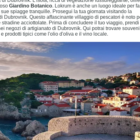
a di Dubrovnik. L'isola, ricca di vegetazione lussureggiante, offre
amoso
Giardino Botanico
. Lokrum è anche un luogo ideale per fa
e sue spiagge tranquille. Prosegui la tua giornata visitando la
 di Dubrovnik. Questo affascinante villaggio di pescatori è noto p
 stradine acciottolate. Prima di concludere il tuo viaggio, prendi
ei negozi di artigianato di Dubrovnik. Qui potrai trovare souveni
 prodotti tipici come l'olio d'oliva e il vino locale.