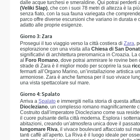
dalle acque turchesi e smeraldine. Qui potrai perdert
(Veliki Slap)
, che con i suoi 78 metri di altezza è la pi
senza fiato, con la sua fauna variegata che comprende or
parco offre diverse escursioni che variano in durata e di
adatto alle proprie esigenze.
Giorno 3: Zara
Prosegui il tuo viaggio verso la città costiera di
Zara
, p
esplorazione con una visita alla
Chiesa di San Dona
significativi di architettura preromanica in Croazia. La
al
Foro Romano
, dove potrai ammirare le rovine ben 
strade di Zara è il miglior modo per scoprire la sua
ric
fermarti all’Organo Marino, un’installazione artistica 
armoniose. Zara è anche famosa per il suo vivace lungo
una vista spettacolare sul mare.
Giorno 4: Spalato
Arriva a
Spalato
e immergiti nella storia di questa affas
Diocleziano
, un complesso romano magnificamente con
Costruito dall'imperatore Diocleziano come sua residen
il cuore pulsante della città moderna. Esplora i sotterra
abitazioni, creando un'atmosfera unica dove il passat
lungomare Riva
, il vivace boulevard affacciato sul m
tanti caffè all'aperto. La Riva è il luogo ideale per osse