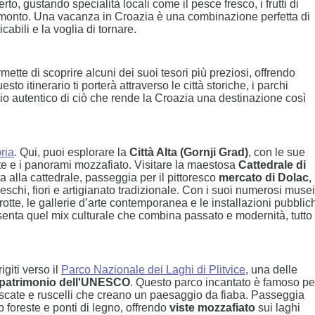
to, gustando specialità locali come il pesce fresco, i frutti di
tramonto. Una vacanza in Croazia è una combinazione perfetta di
cabili e la voglia di tornare.
ette di scoprire alcuni dei suoi tesori più preziosi, offrendo
uesto itinerario ti porterà attraverso le città storiche, i parchi
ggio autentico di ciò che rende la Croazia una destinazione così
ria
. Qui, puoi esplorare la
Città Alta (Gornji Grad)
, con le sue
rate e i panorami mozzafiato. Visitare la maestosa
Cattedrale di
ta alla cattedrale, passeggia per il pittoresco
mercato di Dolac
,
reschi, fiori e artigianato tradizionale. Con i suoi numerosi musei
rotte, le gallerie d’arte contemporanea e le installazioni pubblic
enta quel mix culturale che combina passato e modernità, tutto
giti verso il
Parco Nazionale dei Laghi di Plitvice
, una delle
 patrimonio dell'UNESCO
. Questo parco incantato è famoso per
 cascate e ruscelli che creano un paesaggio da fiaba. Passeggia
o foreste e ponti di legno, offrendo
viste mozzafiato
sui laghi