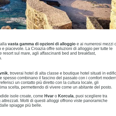
 alla
vasta gamma di opzioni di alloggio
e ai numerosi mezzi d
e piacevole. La Croazia offre soluzioni di alloggio per tutte le
e resort sul mare, agli affascinanti bed and breakfast,
a.
vnik
, troverai hotel di alta classe e boutique hotel situati in edific
ure spesso combinano il fascino del passato con i comfort modern
risci un contatto più diretto con la cultura locale, gli
ttima scelta, permettendo di vivere come un abitante del posto.
endide isole croate, come
Hvar
o
Korcula
, puoi scegliere tra
 attrezzati. Molti di questi alloggi offrono viste panoramiche
dalle spiagge più belle.