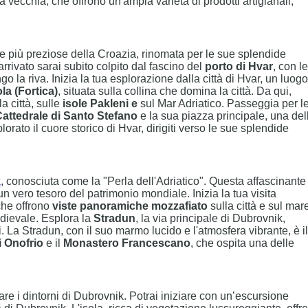
tà vecchia, che offrono un'ampia varietà di prodotti artigianali,
più preziose della Croazia, rinomata per le sue splendide
arrivato sarai subito colpito dal fascino del
porto di Hvar
, con le
o la riva. Inizia la tua esplorazione dalla città di Hvar, un luogo
a (Fortica)
, situata sulla collina che domina la città. Da qui,
a città, sulle
isole Pakleni e
sul Mar Adriatico. Passeggia per l
attedrale di Santo Stefano
e la sua piazza principale, una del
rato il cuore storico di Hvar, dirigiti verso le sue splendide
k
, conosciuta come la "Perla dell'Adriatico". Questa affascinante
 un vero tesoro del patrimonio mondiale. Inizia la tua visita
che offrono
viste panoramiche mozzafiato
sulla città e sul mar
edievale. Esplora la
Stradun
, la via principale di Dubrovnik,
ti. La Stradun, con il suo marmo lucido e l'atmosfera vibrante, è il
 Onofrio
e il
Monastero Francescano
, che ospita una delle
are i dintorni di Dubrovnik. Potrai iniziare con un’escursione