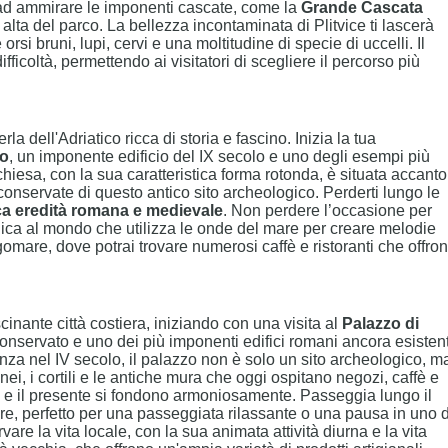
i ad ammirare le imponenti cascate, come la
Grande Cascata
ù alta del parco. La bellezza incontaminata di Plitvice ti lascerà
si bruni, lupi, cervi e una moltitudine di specie di uccelli. Il
fficoltà, permettendo ai visitatori di scegliere il percorso più
erla dell'Adriatico ricca di storia e fascino. Inizia la tua
to
, un imponente edificio del IX secolo e uno degli esempi più
 chiesa, con la sua caratteristica forma rotonda, è situata accanto
conservate di questo antico sito archeologico. Perderti lungo le
ca eredità romana e medievale
. Non perdere l’occasione per
unica al mondo che utilizza le onde del mare per creare melodie
mare, dove potrai trovare numerosi caffè e ristoranti che offro
cinante città costiera, iniziando con una visita al
Palazzo di
servato e uno dei più imponenti edifici romani ancora esistent
za nel IV secolo, il palazzo non è solo un sito archeologico, m
nei, i cortili e le antiche mura che oggi ospitano negozi, caffè e
o e il presente si fondono armoniosamente. Passeggia lungo il
are, perfetto per una passeggiata rilassante o una pausa in uno 
rvare la vita locale, con la sua animata attività diurna e la vita