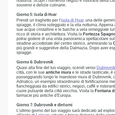
notturna. Scopri i numerosi negozi e ristoranti della cit
souvenir e delizie culinarie.
Giorno 5: Isola di Hvar
Prendi un traghetto per l'
isola di Hvar,
una delle gemme 
spiagge, il clima soleggiato e la vita notturna. Appena 
sue acque cristalline e le barche a vela ormeggiate lung
ricco di storia e architettura. Visita la
Fortezza Spagnol
potrai godere di una vista panoramica spettacolare sull
stradine acciottolate del centro storico, ammirando la
C
più grandi e suggestive della Dalmazia. Dopo aver esplo
spiagge.
Giorno 6: Dubrovnik
Quasi alla fine del tuo viaggio, scendi verso
Dubrovni
città, con le sue
antiche mura
e le strade lastricate, è
passeggiando lungo le maestose mura di Dubrovnik, 
Adriatico, un esempio straordinario di fortificazione m
fiancheggiata da edifici storici, negozi, caffè e ristoran
cuore pulsante della città vecchia. Visita la
Fontana di
farmacie più antiche d'Europa.
Giorno 7: Dubrovnik e dintorni
L’ultimo giorno del tuo viaggio sarà dedicato ad esplor