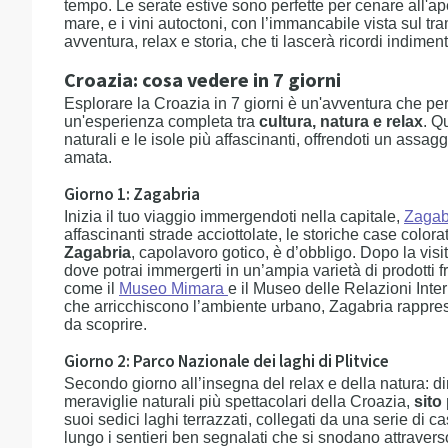
tempo. Le serate estive sono perfette per cenare all'aper
mare, e i vini autoctoni, con l’immancabile vista sul 
avventura, relax e storia, che ti lascerà ricordi indimenti
Croazia: cosa vedere in 7 giorni
Esplorare la Croazia in 7 giorni è un'avventura che perm
un'esperienza completa tra
cultura, natura e relax
. Q
naturali e le isole più affascinanti, offrendoti un assa
amata.
Giorno 1: Zagabria
Inizia il tuo viaggio immergendoti nella capitale,
Zagab
affascinanti strade acciottolate, le storiche case colo
Zagabria
, capolavoro gotico, è d’obbligo. Dopo la visi
dove potrai immergerti in un’ampia varietà di prodotti f
come il
Museo Mimara
e il Museo delle Relazioni Inter
che arricchiscono l’ambiente urbano, Zagabria rappres
da scoprire.
Giorno 2: Parco Nazionale dei laghi di Plitvice
Secondo giorno all’insegna del relax e della natura: diri
meraviglie naturali più spettacolari della Croazia,
sito
suoi sedici laghi terrazzati, collegati da una serie di
lungo i sentieri ben segnalati che si snodano attravers