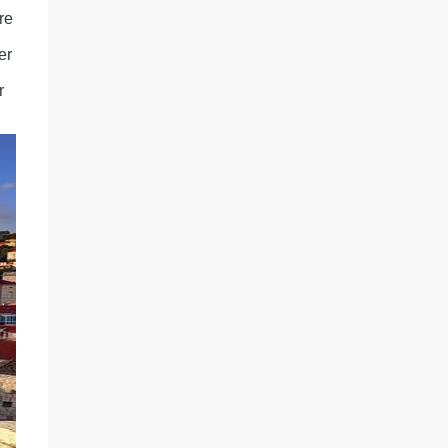
re
er
r