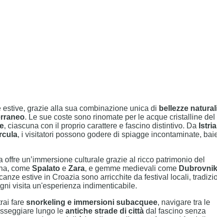
 estive, grazie alla sua combinazione unica di
bellezze naturali
erraneo
. Le sue coste sono rinomate per le acque cristalline del
te
, ciascuna con il proprio carattere e fascino distintivo. Da
Istria
rcula
, i visitatori possono godere di spiagge incontaminate, bai
ia offre un’immersione culturale grazie al ricco patrimonio del
mana, come
Spalato
e
Zara
, e gemme medievali come
Dubrovni
nze estive in Croazia sono arricchite da festival locali, tradizi
ogni visita un'esperienza indimenticabile.
rai fare
snorkeling e immersioni subacquee
, navigare tra le
sseggiare lungo le
antiche strade di città
dal fascino senza