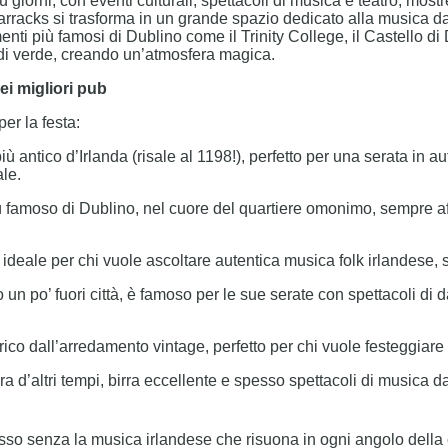
iù giorni, con eventi culturali, spettacoli di musica e teatro, mostre
Barracks si trasforma in un grande spazio dedicato alla musica dal
nti più famosi di Dublino come il Trinity College, il Castello d
di verde, creando un’atmosfera magica.
ei migliori pub
er la festa:
 antico d’Irlanda (risale al 1198!), perfetto per una serata in au
le.
ù famoso di Dublino, nel cuore del quartiere omonimo, sempre af
ideale per chi vuole ascoltare autentica musica folk irlandese, 
un po’ fuori città, è famoso per le sue serate con spettacoli di da
ico dall’arredamento vintage, perfetto per chi vuole festeggiare
 d’altri tempi, birra eccellente e spesso spettacoli di musica da
so senza la musica irlandese che risuona in ogni angolo della ci