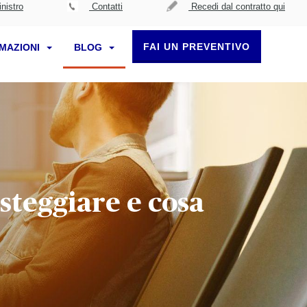
nistro
Contatti
Recedi dal contratto qui
FAI UN PREVENTIVO
RMAZIONI
BLOG
steggiare e cosa