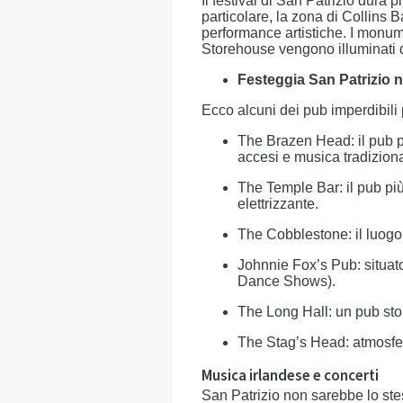
Il festival di San Patrizio dura p
particolare, la zona di Collins 
performance artistiche. I monume
Storehouse vengono illuminati 
Festeggia San Patrizio n
Ecco alcuni dei pub imperdibili p
The Brazen Head: il pub più
accesi e musica tradiziona
The Temple Bar: il pub pi
elettrizzante.
The Cobblestone: il luogo 
Johnnie Fox’s Pub: situato 
Dance Shows).
The Long Hall: un pub stor
The Stag’s Head: atmosfera
Musica irlandese e concerti
San Patrizio non sarebbe lo stes