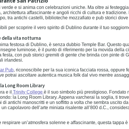
urante San Patrizio
 di verde e si anima con celebrazioni uniche. Ma oltre ai festeggi
ia, architettura affascinante e angoli ricchi di cultura e tradizion
po, tra antichi castelli, biblioteche mozzafiato e pub storici dove 
li per scoprire il vero spirito di Dublino durante il tuo soggiorn
e della vita notturna
nima festosa di Dublino, è senza dubbio Temple Bar. Questo quar
 insegne luminose, è il punto di riferimento per la movida della c
a festa, con pub storici gremiti di gente che brinda con pinte di 
i irlandesi.
ar Pub
, riconoscibile per la sua iconica facciata rossa, oppure 
e potrai ascoltare autentica musica folk dal vivo mentre assaggi 
ella Long Room Library
ra e il
Trinity College
è il suo simbolo più prestigioso. Fondato 
 mondo: la Long Room Library. Appena varcherai la soglia, ti tro
i di antichi manoscritti e un soffitto a volta che sembra uscito da
, un capolavoro dell’arte miniata risalente all’800 d.C., consider
 e respirare un’atmosfera solenne e affascinante, questa tappa 