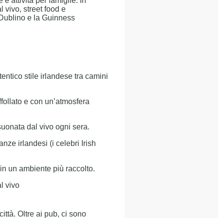
 e attività per famiglie. In
 vivo, street food e
i Dublino e la Guinness
tentico stile irlandese tra camini
follato e con un’atmosfera
suonata dal vivo ogni sera.
nze irlandesi (i celebri Irish
 in un ambiente più raccolto.
l vivo
ttà. Oltre ai pub, ci sono