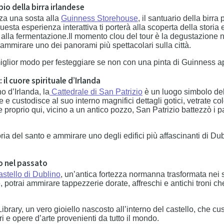
io della birra irlandese
za una sosta alla
Guinness Storehouse
, il santuario della birra
uesta esperienza interattiva ti porterà alla scoperta della storia
 alla fermentazione.Il momento clou del tour è la degustazione nel
i ammirare uno dei panorami più spettacolari sulla città.
iglior modo per festeggiare se non con una pinta di Guinness a
 il cuore spirituale d’Irlanda
o d’Irlanda, la
Cattedrale di San Patrizio
è un luogo simbolo dell
 e custodisce al suo interno magnifici dettagli gotici, vetrate c
proprio qui, vicino a un antico pozzo, San Patrizio battezzò i p
ia del santo e ammirare uno degli edifici più affascinanti di Du
fo nel passato
stello di Dublino
, un’antica fortezza normanna trasformata nei 
, potrai ammirare tappezzerie dorate, affreschi e antichi troni ch
brary, un vero gioiello nascosto all’interno del castello, che cu
ari e opere d’arte provenienti da tutto il mondo.