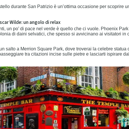
tello durante San Patrizio è un’ottima occasione per scoprire un 
scar Wilde: un angolo di relax
ti, un po’ di pace nel verde è quello che ci vuole. Phoenix Park
onia di daini selvatici, che spesso si avvicinano ai visitatori in
 un salto a Merrion Square Park, dove troverai la celebre statua d
passeggiare tra citazioni incise sulle pietre e lasciarti ispirare da