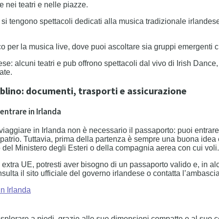
e nei teatri e nelle piazze.
 si tengono spettacoli dedicati alla musica tradizionale irlandese
o per la musica live, dove puoi ascoltare sia gruppi emergenti 
ese: alcuni teatri e pub offrono spettacoli dal vivo di Irish Danc
ate.
ublino: documenti, trasporti e assicurazione
ntrare in Irlanda
er viaggiare in Irlanda non è necessario il passaporto: puoi ent
’espatrio. Tuttavia, prima della partenza è sempre una buona idea 
 del Ministero degli Esteri o della compagnia aerea con cui voli.
xtra UE, potresti aver bisogno di un passaporto valido e, in alcun
sulta il sito ufficiale del governo irlandese o contatta l’ambascia
n Irlanda
splorare a piedi, grazie alle sue dimensioni compatte e al suo cen