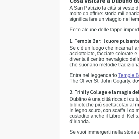
Cosa visitare a Dublino d
A San Patrizio la città si veste
molto da offrire: storia millenar
significa fare un viaggio nel tem
Ecco alcune delle tappe imperdibi
1. Temple Bar: il cuore pulsant
Se c’è un luogo che incarna l’a
acciottolate, facciate colorate e
diventa il centro nevralgico dell
che suonano melodie tradizional
Entra nel leggendario
Temple B
The Oliver St. John Gogarty, dov
2. Trinity College e la magia d
Dublino è una città ricca di cultu
biblioteche più spettacolari al
in legno scuro, con scaffali colm
custodito anche il Libro di Kells
d’Irlanda.
Se vuoi immergerti nella storia