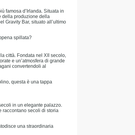
 più famosa d’Irlanda. Situata in
 e della produzione della
 Gravity Bar, situato all’ultimo
ppena spillata?
a città. Fondata nel XII secolo,
olorate e un’atmosfera di grande
agani convertendoli al
blino, questa è una tappa
secoli in un elegante palazzo.
e raccontano secoli di storia
stodisce una straordinaria