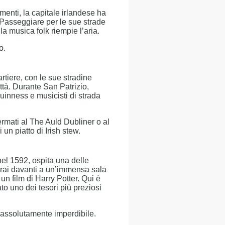
amenti, la capitale irlandese ha
e. Passeggiare per le sue strade
la musica folk riempie l’aria.
o.
tiere, con le sue stradine
ittà. Durante San Patrizio,
Guinness e musicisti di strada
fermati al The Auld Dubliner o al
un piatto di Irish stew.
nel 1592, ospita una delle
verai davanti a un’immensa sala
 un film di Harry Potter. Qui è
ato uno dei tesori più preziosi
è assolutamente imperdibile.