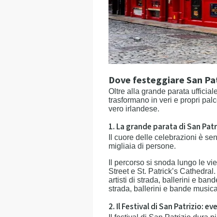
Dove festeggiare San Patri
Oltre alla grande parata ufficiale
trasformano in veri e propri pal
vero irlandese.
1. La grande parata di San Patr
Il cuore delle celebrazioni è s
migliaia di persone.
Il percorso si snoda lungo le v
Street e St. Patrick’s Cathedral.
artisti di strada, ballerini e band
strada, ballerini e bande musicali
2. Il Festival di San Patrizio: eve