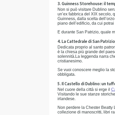
3. Guinness Storehouse: il temp
Non si può visitare Dublino sen
un’ex fabbrica del XIX secolo, q
Guinness, dalla scelta dell’orzo
piano dell’edificio, da cui potra
E durante San Patrizio, quale m
4. La Cattedrale di San Patrizio:
Dedicata proprio al santo patron
è la chiesa più grande del paese
solennità.La leggenda narra che 
cristianesimo.
Se vuoi conoscere meglio la stor
obbligata.
5. Il Castello di Dublino: un tuf
Nel cuore della città si erge il
Ca
Visitando le sue stanze storiche
irlandese.
Non perdere la Chester Beatty Li
collezione di manoscritti, libri r