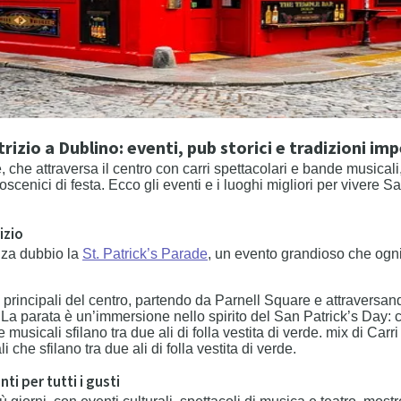
zio a Dublino: eventi, pub storici e tradizioni impe
, che attraversa il centro con carri spettacolari e bande musicali, 
coscenici di festa. Ecco gli eventi e i luoghi migliori per vivere
izio
enza dubbio la
St. Patrick’s Parade
, un evento grandioso che ogni 
ie principali del centro, partendo da Parnell Square e attravers
 La parata è un’immersione nello spirito del San Patrick’s Day: ca
e musicali sfilano tra due ali di folla vestita di verde. mix di Carri 
 che sfilano tra due ali di folla vestita di verde.
nti per tutti i gusti