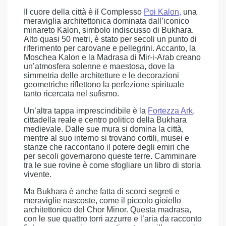
Il cuore della città è il Complesso
Poi Kalon
,
una
meraviglia architettonica dominata dall’iconico
minareto Kalon, simbolo indiscusso di Bukhara.
Alto quasi 50 metri, è stato per secoli un punto di
riferimento per carovane e pellegrini. Accanto, la
Moschea Kalon e la Madrasa di Mir-i-Arab creano
un’atmosfera solenne e maestosa, dove la
simmetria delle architetture e le decorazioni
geometriche riflettono la perfezione spirituale
tanto ricercata nel sufismo.
Un’altra tappa imprescindibile è la
Fortezza Ark
,
cittadella reale e centro politico della Bukhara
medievale. Dalle sue mura si domina la città,
mentre al suo interno si trovano cortili, musei e
stanze che raccontano il potere degli emiri che
per secoli governarono queste terre. Camminare
tra le sue rovine è come sfogliare un libro di storia
vivente.
Ma Bukhara è anche fatta di scorci segreti e
meraviglie nascoste, come il piccolo gioiello
architettonico del Chor Minor. Questa madrasa,
con le sue quattro torri azzurre e l’aria da racconto