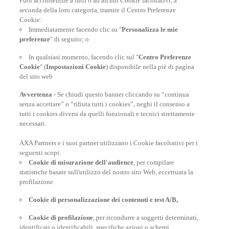
Puoi acconsentire a tutti o ad alcuni Cookie facoltativi, a
seconda della loro categoria, tramite il Centro Preferenze
At your side, everyday
Cookie:
Immediatamente facendo clic su "
Personalizza le mie
preferenze
" di seguito; o
In qualsiasi momento, facendo clic sul "
Centro Preferenze
Cookie
" (
Impostazioni Cookie
) disponibile nella piè di pagina
del sito web
Avvertenza
- Se chiudi questo banner cliccando su “continua
senza accettare” o “rifiuta tutti i cookies”, neghi il consenso a
tutti i cookies diversi da quelli funzionali e tecnici strettamente
necessari.
AXA Partners e i suoi partner utilizzano i Cookie facoltativi per i
POLIZZE VIAGGIO
seguenti scopi:
Cookie di misurazione dell'audience
, per compilare
statistiche basate sull'utilizzo del nostro sito Web, eccettuata la
profilazione
CONSIGLI E INFORMAZIONI
Cookie di personalizzazione dei contenuti e test A/B,
Cookie di profilazione
, per ricondurre a soggetti determinati,
INFORMAZIONI UTILI
identificati o identificabili, specifiche azioni o schemi