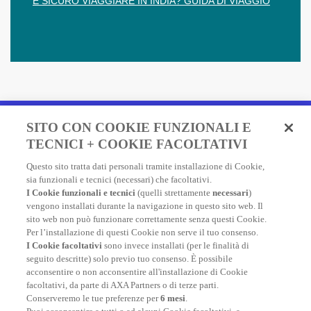
È SICURO VIAGGIARE IN INDIA? GUIDA DI VIAGGIO
Fai un preventivo e acquista
SITO CON COOKIE FUNZIONALI E
in due minuti!
TECNICI + COOKIE FACOLTATIVI
Questo sito tratta dati personali tramite installazione di Cookie,
Assicurazione Viaggio AXA: scegli e acquista online la
sia funzionali e tecnici (necessari) che facoltativi.
migliore polizza, economica e completa, per viaggiare
I Cookie funzionali e tecnici
(quelli strettamente
necessari
)
nel mondo.
vengono installati durante la navigazione in questo sito web. Il
sito web non può funzionare correttamente senza questi Cookie.
Per l’installazione di questi Cookie non serve il tuo consenso.
I Cookie facoltativi
sono invece installati (per le finalità di
FAI UN PREVENTIVO
seguito descritte) solo previo tuo consenso. È possibile
acconsentire o non acconsentire all'installazione di Cookie
facoltativi, da parte di AXA Partners o di terze parti.
Conserveremo le tue preferenze per
6 mesi
.