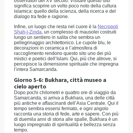
osservatori del XV secolo. Visitare questo sito
significa scoprire un volto poco noto della cultura
islamica: quello della scienza, della ricerca e del
dialogo tra fede e ragione.
Infine, un luogo che resta nel cuore è la
Necropoli
Shah-i-Zinda
, un complesso di mausolei costruiti
lungo un sentiero in salita che sembra un
pellegrinaggio architettonico. Le cupole blu, le
decorazioni in ceramica e l’atmosfera di
raccoglimento rendono questo sito uno dei più
mistici e poetici dell’Islam. Qui, più che altrove, si
percepisce la dimensione spirituale che impregna
l’intera Samarcanda.
Giorno 5-6: Bukhara, città museo a
cielo aperto
Dopo pochi chilometri e quattro ore di viaggio da
Samarcanda, si arriva a Bukhara, una delle città
più antiche e affascinanti dell’Asia Centrale. Qui il
tempo sembra essersi fermato, e ogni angolo
racconta una storia di fede, arte e sapere. Con più
di duemila anni di storia alle spalle, Bukhara è un
luogo impregnato di spiritualità e bellezza senza
tempo.