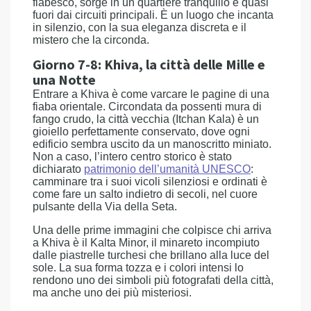
fiabesco, sorge in un quartiere tranquillo e quasi
fuori dai circuiti principali. È un luogo che incanta
in silenzio, con la sua eleganza discreta e il
mistero che la circonda.
Giorno 7-8: Khiva, la città delle Mille e
una Notte
Entrare a Khiva è come varcare le pagine di una
fiaba orientale. Circondata da possenti mura di
fango crudo, la città vecchia (Itchan Kala) è un
gioiello perfettamente conservato, dove ogni
edificio sembra uscito da un manoscritto miniato.
Non a caso, l’intero centro storico è stato
dichiarato
patrimonio dell’umanità UNESCO
:
camminare tra i suoi vicoli silenziosi e ordinati è
come fare un salto indietro di secoli, nel cuore
pulsante della Via della Seta.
Una delle prime immagini che colpisce chi arriva
a Khiva è il Kalta Minor, il minareto incompiuto
dalle piastrelle turchesi che brillano alla luce del
sole. La sua forma tozza e i colori intensi lo
rendono uno dei simboli più fotografati della città,
ma anche uno dei più misteriosi.