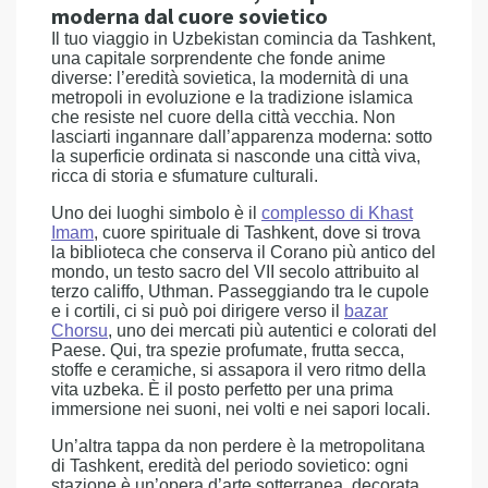
moderna dal cuore sovietico
Il tuo viaggio in Uzbekistan comincia da Tashkent,
una capitale sorprendente che fonde anime
diverse: l’eredità sovietica, la modernità di una
metropoli in evoluzione e la tradizione islamica
che resiste nel cuore della città vecchia. Non
lasciarti ingannare dall’apparenza moderna: sotto
la superficie ordinata si nasconde una città viva,
ricca di storia e sfumature culturali.
Uno dei luoghi simbolo è il
complesso di Khast
Imam
, cuore spirituale di Tashkent, dove si trova
la biblioteca che conserva il Corano più antico del
mondo, un testo sacro del VII secolo attribuito al
terzo califfo, Uthman. Passeggiando tra le cupole
e i cortili, ci si può poi dirigere verso il
bazar
Chorsu
, uno dei mercati più autentici e colorati del
Paese. Qui, tra spezie profumate, frutta secca,
stoffe e ceramiche, si assapora il vero ritmo della
vita uzbeka. È il posto perfetto per una prima
immersione nei suoni, nei volti e nei sapori locali.
Un’altra tappa da non perdere è la metropolitana
di Tashkent, eredità del periodo sovietico: ogni
stazione è un’opera d’arte sotterranea, decorata