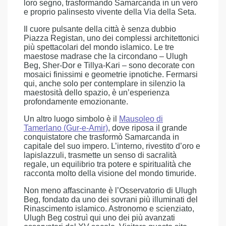
loro segno, trasformando Samarcanda in un vero
e proprio palinsesto vivente della Via della Seta.
Il cuore pulsante della città è senza dubbio
Piazza Registan, uno dei complessi architettonici
più spettacolari del mondo islamico. Le tre
maestose madrase che la circondano – Ulugh
Beg, Sher-Dor e Tillya-Kari – sono decorate con
mosaici finissimi e geometrie ipnotiche. Fermarsi
qui, anche solo per contemplare in silenzio la
maestosità dello spazio, è un’esperienza
profondamente emozionante.
Un altro luogo simbolo è il
Mausoleo di
Tamerlano (Gur-e-Amir)
, dove riposa il grande
conquistatore che trasformò Samarcanda in
capitale del suo impero. L’interno, rivestito d’oro e
lapislazzuli, trasmette un senso di sacralità
regale, un equilibrio tra potere e spiritualità che
racconta molto della visione del mondo timuride.
Non meno affascinante è l’Osservatorio di Ulugh
Beg, fondato da uno dei sovrani più illuminati del
Rinascimento islamico. Astronomo e scienziato,
Ulugh Beg costruì qui uno dei più avanzati