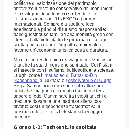
politiche di valorizzazione del patrimonio
attraverso il restauro conservativo dei monumenti
e lo sviluppo di un turismo sostenibile, in
collaborazione con l’UNESCO e partner
internazionali. Sempre più strutture locali
aderiscono a principi di turismo responsabile:
dalle guesthouse familiari alla mobilità green con
i treni ad alta velocità tra le principali città, ogni
scelta punta a ridurre l’impatto ambientale e
favorire un’economia turistica equa e duratura.
Ma ciò che rende unico un viaggio in Uzbekistan
è anche la sua dimensione spirituale. Qui l’Islam
si intreccia con il sufismo, la filosofia e la scienza.
Luoghi come il
mausoleo di Baha-ud-Din
Naqshbandi
a Bukhara o l’
osservatorio di Ulugh
Beg
a Samarcanda non sono solo attrazioni
turistiche, ma punti di contatto tra cielo e terra,
sapere e fede. Camminare tra i vicoli antichi o
meditare davanti a una madrasa silenziosa
diventa così un’esperienza trasformativa: il
turismo culturale in Uzbekistan si fa viaggio
interiore.
Giorno 1-2: Tashkent, la capitale