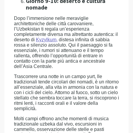
Giorno 9-10: deserto e cultura
nomade
Dopo l’immersione nelle meraviglie
architettoniche delle città carovaniere,
l’Uzbekistan ti regala un’esperienza
completamente diversa ma altrettanto autentica: il
deserto di
Kyzylkum
,
distesa infinita di sabbia
rossa e silenzio assoluto. Qui il paesaggio si fa
essenziale, i rumori si attenuano e il tempo
rallenta, offrendo l’opportunità di entrare in
contatto con la parte più antica e ancestrale
dell’Asia Centrale.
Trascorrere una notte in un campo yurt, lle
tradizionali tende circolari dei nomadi, è un ritorno
all’essenziale, alla vita in armonia con la natura e
con i cicli del cielo. Attorno al fuoco, sotto un cielo
stellato che sembra toccare la terra, si riscoprono i
ritmi lenti, i racconti orali e il valore della
semplicità.
Molti campi offrono anche momenti di musica
tradizionale uzbeka dal vivo, escursioni in
cammello, osservazione delle stelle e pasti