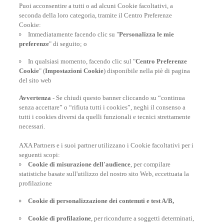
Puoi acconsentire a tutti o ad alcuni Cookie facoltativi, a
seconda della loro categoria, tramite il Centro Preferenze
Cookie:
Polizza Viaggio Annuale
Immediatamente facendo clic su "
Personalizza le mie
preferenze
" di seguito; o
Per chi viaggia spesso durante l’anno - A partire da soli
72€/assicurato
In qualsiasi momento, facendo clic sul "
Centro Preferenze
Cookie
" (
Impostazioni Cookie
) disponibile nella piè di pagina
del sito web
SCOPRI DI PIÙ
Avvertenza
- Se chiudi questo banner cliccando su “continua
senza accettare” o “rifiuta tutti i cookies”, neghi il consenso a
tutti i cookies diversi da quelli funzionali e tecnici strettamente
necessari.
AXA Partners e i suoi partner utilizzano i Cookie facoltativi per i
POLIZZE VIAGGIO
seguenti scopi:
Cookie di misurazione dell'audience
, per compilare
statistiche basate sull'utilizzo del nostro sito Web, eccettuata la
profilazione
CONSIGLI E INFORMAZIONI
Cookie di personalizzazione dei contenuti e test A/B,
Cookie di profilazione
, per ricondurre a soggetti determinati,