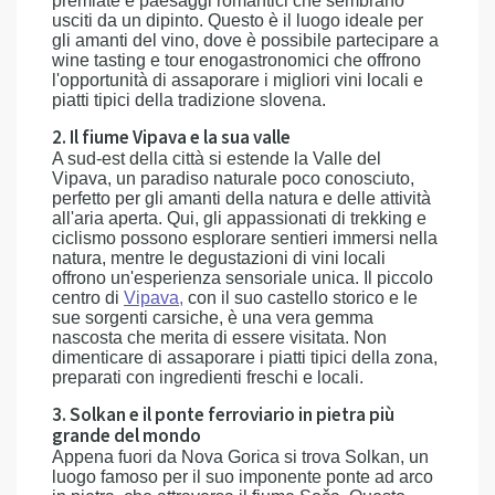
premiate e paesaggi romantici che sembrano
usciti da un dipinto. Questo è il luogo ideale per
gli amanti del vino, dove è possibile partecipare a
wine tasting e tour enogastronomici che offrono
l'opportunità di assaporare i migliori vini locali e
piatti tipici della tradizione slovena.
2. Il fiume Vipava e la sua valle
A sud-est della città si estende la Valle del
Vipava, un paradiso naturale poco conosciuto,
perfetto per gli amanti della natura e delle attività
all'aria aperta. Qui, gli appassionati di trekking e
ciclismo possono esplorare sentieri immersi nella
natura, mentre le degustazioni di vini locali
offrono un'esperienza sensoriale unica. Il piccolo
centro di
Vipava,
con il suo castello storico e le
sue sorgenti carsiche, è una vera gemma
nascosta che merita di essere visitata. Non
dimenticare di assaporare i piatti tipici della zona,
preparati con ingredienti freschi e locali.
3. Solkan e il ponte ferroviario in pietra più
grande del mondo
Appena fuori da Nova Gorica si trova Solkan, un
luogo famoso per il suo imponente ponte ad arco