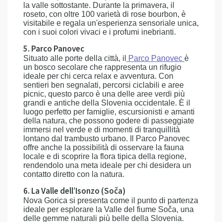
la valle sottostante. Durante la primavera, il
roseto, con oltre 100 varietà di rose bourbon, è
visitabile e regala un'esperienza sensoriale unica,
con i suoi colori vivaci e i profumi inebrianti.
5. Parco Panovec
Situato alle porte della città, il
Parco Panovec
è
un bosco secolare che rappresenta un rifugio
ideale per chi cerca relax e avventura. Con
sentieri ben segnalati, percorsi ciclabili e aree
picnic, questo parco è una delle aree verdi più
grandi e antiche della Slovenia occidentale. È il
luogo perfetto per famiglie, escursionisti e amanti
della natura, che possono godere di passeggiate
immersi nel verde e di momenti di tranquillità
lontano dal trambusto urbano. Il Parco Panovec
offre anche la possibilità di osservare la fauna
locale e di scoprire la flora tipica della regione,
rendendolo una meta ideale per chi desidera un
contatto diretto con la natura.
6. La Valle dell’Isonzo (Soča)
Nova Gorica si presenta come il punto di partenza
ideale per esplorare la Valle del fiume Soča, una
delle gemme naturali più belle della Slovenia.