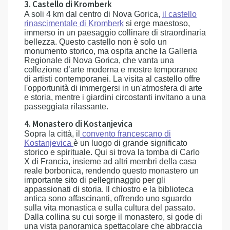
3. Castello di Kromberk
A soli 4 km dal centro di Nova Gorica,
il castello
rinascimentale di Kromberk
si erge maestoso,
immerso in un paesaggio collinare di straordinaria
bellezza. Questo castello non è solo un
monumento storico, ma ospita anche la Galleria
Regionale di Nova Gorica, che vanta una
collezione d’arte moderna e mostre temporanee
di artisti contemporanei. La visita al castello offre
l'opportunità di immergersi in un'atmosfera di arte
e storia, mentre i giardini circostanti invitano a una
passeggiata rilassante.
4. Monastero di Kostanjevica
Sopra la città, il
convento francescano di
Kostanjevica
è un luogo di grande significato
storico e spirituale. Qui si trova la tomba di Carlo
X di Francia, insieme ad altri membri della casa
reale borbonica, rendendo questo monastero un
importante sito di pellegrinaggio per gli
appassionati di storia. Il chiostro e la biblioteca
antica sono affascinanti, offrendo uno sguardo
sulla vita monastica e sulla cultura del passato.
Dalla collina su cui sorge il monastero, si gode di
una vista panoramica spettacolare che abbraccia