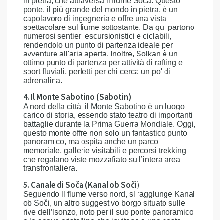
in pietra, che attraversa il fiume Soča. Questo
ponte, il più grande del mondo in pietra, è un
capolavoro di ingegneria e offre una vista
spettacolare sul fiume sottostante. Da qui partono
numerosi sentieri escursionistici e ciclabili,
rendendolo un punto di partenza ideale per
avventure all'aria aperta. Inoltre, Solkan è un
ottimo punto di partenza per attività di rafting e
sport fluviali, perfetti per chi cerca un po' di
adrenalina.
4. Il Monte Sabotino (Sabotin)
A nord della città, il Monte Sabotino è un luogo
carico di storia, essendo stato teatro di importanti
battaglie durante la Prima Guerra Mondiale. Oggi,
questo monte offre non solo un fantastico punto
panoramico, ma ospita anche un parco
memoriale, gallerie visitabili e percorsi trekking
che regalano viste mozzafiato sull’intera area
transfrontaliera.
5. Canale di Soča (Kanal ob Soči)
Seguendo il fiume verso nord, si raggiunge Kanal
ob Soči, un altro suggestivo borgo situato sulle
rive dell’Isonzo, noto per il suo ponte panoramico