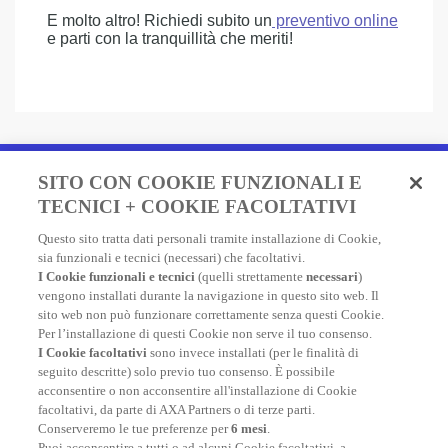
E molto altro! Richiedi subito un
preventivo online
e parti con la tranquillità che meriti!
Fai un preventivo e acquista
SITO CON COOKIE FUNZIONALI E
in due minuti!
TECNICI + COOKIE FACOLTATIVI
Questo sito tratta dati personali tramite installazione di Cookie,
Assicurazione Viaggio AXA: scegli e acquista online la
sia funzionali e tecnici (necessari) che facoltativi.
migliore polizza, economica e completa, per viaggiare
I Cookie funzionali e tecnici
(quelli strettamente
necessari
)
nel mondo.
vengono installati durante la navigazione in questo sito web. Il
sito web non può funzionare correttamente senza questi Cookie.
Per l’installazione di questi Cookie non serve il tuo consenso.
I Cookie facoltativi
sono invece installati (per le finalità di
FAI UN PREVENTIVO
seguito descritte) solo previo tuo consenso. È possibile
acconsentire o non acconsentire all'installazione di Cookie
facoltativi, da parte di AXA Partners o di terze parti.
Conserveremo le tue preferenze per
6 mesi
.
Puoi acconsentire a tutti o ad alcuni Cookie facoltativi, a