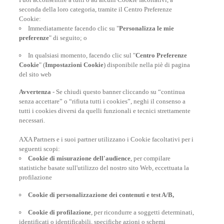
seconda della loro categoria, tramite il Centro Preferenze
At your side, everyday
Cookie:
Immediatamente facendo clic su "
Personalizza le mie
preferenze
" di seguito; o
In qualsiasi momento, facendo clic sul "
Centro Preferenze
Cookie
" (
Impostazioni Cookie
) disponibile nella piè di pagina
del sito web
Avvertenza
- Se chiudi questo banner cliccando su “continua
senza accettare” o “rifiuta tutti i cookies”, neghi il consenso a
tutti i cookies diversi da quelli funzionali e tecnici strettamente
necessari.
AXA Partners e i suoi partner utilizzano i Cookie facoltativi per i
POLIZZE VIAGGIO
seguenti scopi:
Cookie di misurazione dell'audience
, per compilare
statistiche basate sull'utilizzo del nostro sito Web, eccettuata la
profilazione
CONSIGLI E INFORMAZIONI
Cookie di personalizzazione dei contenuti e test A/B,
Cookie di profilazione
, per ricondurre a soggetti determinati,
INFORMAZIONI UTILI
identificati o identificabili, specifiche azioni o schemi