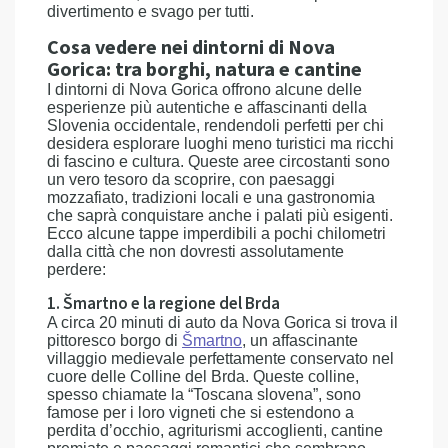
divertimento e svago per tutti.
Cosa vedere nei dintorni di Nova
Gorica: tra borghi, natura e cantine
I dintorni di Nova Gorica offrono alcune delle
esperienze più autentiche e affascinanti della
Slovenia occidentale, rendendoli perfetti per chi
desidera esplorare luoghi meno turistici ma ricchi
di fascino e cultura. Queste aree circostanti sono
un vero tesoro da scoprire, con paesaggi
mozzafiato, tradizioni locali e una gastronomia
che saprà conquistare anche i palati più esigenti.
Ecco alcune tappe imperdibili a pochi chilometri
dalla città che non dovresti assolutamente
perdere:
1. Šmartno e la regione del Brda
A circa 20 minuti di auto da Nova Gorica si trova il
pittoresco borgo di
Šmartno
, un affascinante
villaggio medievale perfettamente conservato nel
cuore delle Colline del Brda. Queste colline,
spesso chiamate la “Toscana slovena”, sono
famose per i loro vigneti che si estendono a
perdita d’occhio, agriturismi accoglienti, cantine