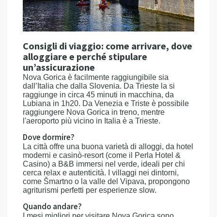
Consigli di viaggio: come arrivare, dove
alloggiare e perché stipulare
un’assicurazione
Nova Gorica è facilmente raggiungibile sia
dall’Italia che dalla Slovenia. Da Trieste la si
raggiunge in circa 45 minuti in macchina, da
Lubiana in 1h20. Da Venezia e Triste è possibile
raggiungere Nova Gorica in treno, mentre
l'aeroporto più vicino in Italia è a Trieste.
Dove dormire?
La città offre una buona varietà di alloggi, da hotel
moderni e casinò-resort (come il Perla Hotel &
Casino) a B&B immersi nel verde, ideali per chi
cerca relax e autenticità. I villaggi nei dintorni,
come Šmartno o la valle del Vipava, propongono
agriturismi perfetti per esperienze slow.
Quando andare?
I mesi migliori per visitare Nova Gorica sono