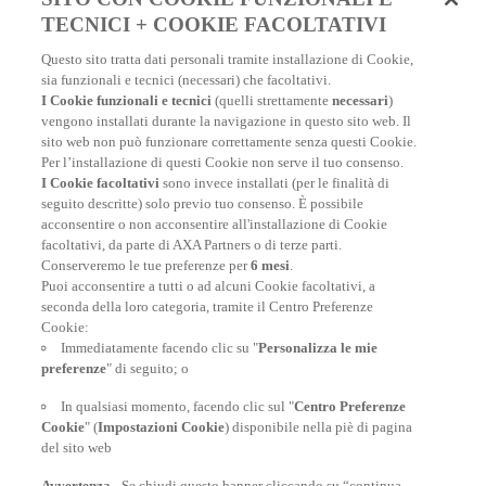
all'estero. E molto altro!
TECNICI + COOKIE FACOLTATIVI
Questo sito tratta dati personali tramite installazione di Cookie,
sia funzionali e tecnici (necessari) che facoltativi.
A PARTIRE DA 7,26€
I Cookie funzionali e tecnici
(quelli strettamente
necessari
)
vengono installati durante la navigazione in questo sito web. Il
sito web non può funzionare correttamente senza questi Cookie.
Per l’installazione di questi Cookie non serve il tuo consenso.
I Cookie facoltativi
sono invece installati (per le finalità di
seguito descritte) solo previo tuo consenso. È possibile
I nostri numeri
acconsentire o non acconsentire all'installazione di Cookie
facoltativi, da parte di AXA Partners o di terze parti.
Conserveremo le tue preferenze per
6 mesi
.
Puoi acconsentire a tutti o ad alcuni Cookie facoltativi, a
7.309
seconda della loro categoria, tramite il Centro Preferenze
Cookie:
dipendenti
36
Immediatamente facendo clic su "
Personalizza le mie
preferenze
" di seguito; o
centrale operativa
12.184
In qualsiasi momento, facendo clic sul "
Centro Preferenze
Cookie
" (
Impostazioni Cookie
) disponibile nella piè di pagina
rimpatri
del sito web
Avvertenza
- Se chiudi questo banner cliccando su “continua