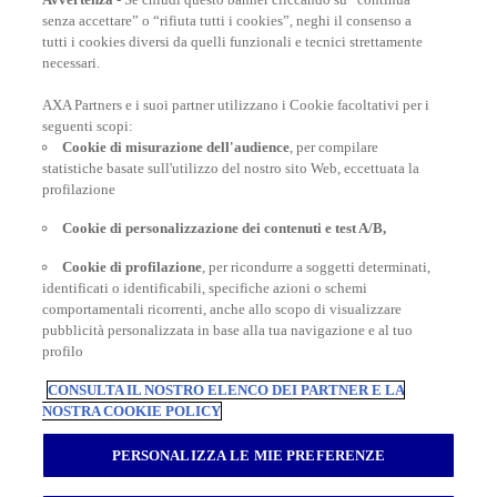
senza accettare” o “rifiuta tutti i cookies”, neghi il consenso a
tutti i cookies diversi da quelli funzionali e tecnici strettamente
necessari.
AXA Partners e i suoi partner utilizzano i Cookie facoltativi per i
POLIZZE VIAGGIO
seguenti scopi:
Cookie di misurazione dell'audience
, per compilare
statistiche basate sull'utilizzo del nostro sito Web, eccettuata la
profilazione
CONSIGLI E INFORMAZIONI
Cookie di personalizzazione dei contenuti e test A/B,
Cookie di profilazione
, per ricondurre a soggetti determinati,
identificati o identificabili, specifiche azioni o schemi
INFORMAZIONI UTILI
comportamentali ricorrenti, anche allo scopo di visualizzare
pubblicità personalizzata in base alla tua navigazione e al tuo
profilo
CONSULTA IL NOSTRO ELENCO DEI PARTNER E LA
NOSTRA COOKIE POLICY
Inter Partner Assistance S.A. Compagnia di Assicurazioni e Riassicurazioni
Rappresentanza Generale per l’Italia - Via Carlo Pesenti 121 - 00156 Roma -
PERSONALIZZA LE MIE PREFERENZE
Tel.06/42118.1 Sede legale Bruxelles – 7, Boulevard du Régent – Capitale
sociale € 180.702.613,00 interamente versato – Gruppo AXA Partners N.