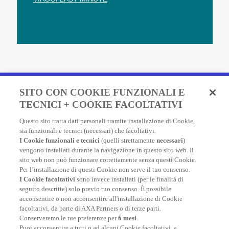
Fai un preventivo e acquista
SITO CON COOKIE FUNZIONALI E
in due minuti!
TECNICI + COOKIE FACOLTATIVI
Questo sito tratta dati personali tramite installazione di Cookie,
Assicurazione Viaggio AXA: scegli e acquista online la
sia funzionali e tecnici (necessari) che facoltativi.
migliore polizza, economica e completa, per viaggiare
I Cookie funzionali e tecnici
(quelli strettamente
necessari
)
nel mondo.
vengono installati durante la navigazione in questo sito web. Il
sito web non può funzionare correttamente senza questi Cookie.
Per l’installazione di questi Cookie non serve il tuo consenso.
I Cookie facoltativi
sono invece installati (per le finalità di
FAI UN PREVENTIVO
seguito descritte) solo previo tuo consenso. È possibile
acconsentire o non acconsentire all'installazione di Cookie
facoltativi, da parte di AXA Partners o di terze parti.
Conserveremo le tue preferenze per
6 mesi
.
Puoi acconsentire a tutti o ad alcuni Cookie facoltativi, a