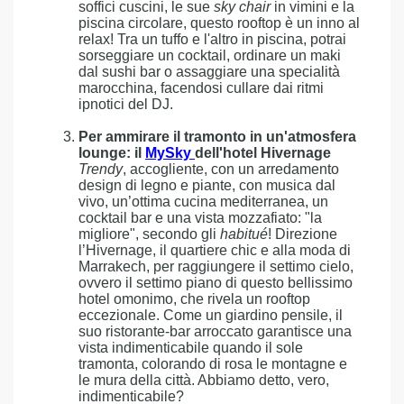
soffici cuscini, le sue
sky chair
in vimini e la
piscina circolare, questo rooftop è un inno al
relax! Tra un tuffo e l'altro in piscina, potrai
sorseggiare un cocktail, ordinare un maki
dal sushi bar o assaggiare una specialità
marocchina, facendosi cullare dai ritmi
ipnotici del DJ.
Per ammirare il tramonto in un'atmosfera
lounge: il
MySky
dell'hotel Hivernage
Trendy
, accogliente, con un arredamento
design di legno e piante, con musica dal
vivo, un’ottima cucina mediterranea, un
cocktail bar e una vista mozzafiato: "la
migliore", secondo gli
habitué
! Direzione
l’Hivernage, il quartiere chic e alla moda di
Marrakech, per raggiungere il settimo cielo,
ovvero il settimo piano di questo bellissimo
hotel omonimo, che rivela un rooftop
eccezionale. Come un giardino pensile, il
suo ristorante-bar arroccato garantisce una
vista indimenticabile quando il sole
tramonta, colorando di rosa le montagne e
le mura della città. Abbiamo detto, vero,
indimenticabile?