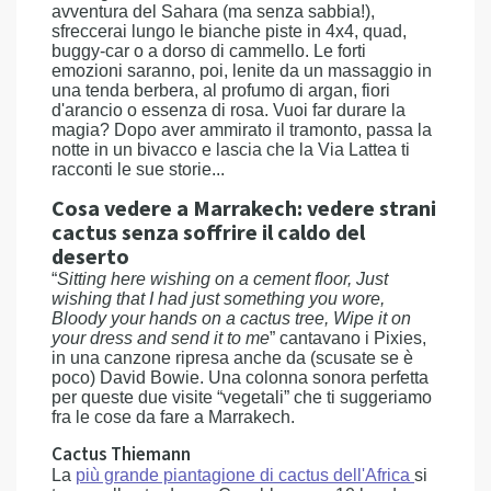
avventura del Sahara (ma senza sabbia!),
sfreccerai lungo le bianche piste in 4x4, quad,
buggy-car o a dorso di cammello. Le forti
emozioni saranno, poi, lenite da un massaggio in
una tenda berbera, al profumo di argan, fiori
d'arancio o essenza di rosa. Vuoi far durare la
magia? Dopo aver ammirato il tramonto, passa la
notte in un bivacco e lascia che la Via Lattea ti
racconti le sue storie...
Cosa vedere a Marrakech: vedere strani
cactus senza soffrire il caldo del
deserto
“
Sitting here wishing on a cement floor, Just
wishing that I had just something you wore,
Bloody your hands on a cactus tree, Wipe it on
your dress and send it to me
” cantavano i Pixies,
in una canzone ripresa anche da (scusate se è
poco) David Bowie. Una colonna sonora perfetta
per queste due visite “vegetali” che ti suggeriamo
fra le cose da fare a Marrakech.
Cactus Thiemann
La
più grande piantagione di cactus dell'Africa
si