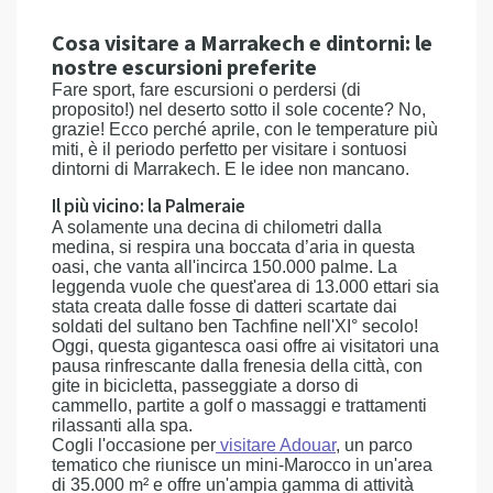
Cosa visitare a Marrakech e dintorni: le
nostre escursioni preferite
Fare sport, fare escursioni o perdersi (di
proposito!) nel deserto sotto il sole cocente? No,
grazie! Ecco perché aprile, con le temperature più
miti, è il periodo perfetto per visitare i sontuosi
dintorni di Marrakech. E le idee non mancano.
Il più vicino: la Palmeraie
A solamente una decina di chilometri dalla
medina, si respira una boccata d’aria in questa
oasi, che vanta all'incirca 150.000 palme. La
leggenda vuole che quest'area di 13.000 ettari sia
stata creata dalle fosse di datteri scartate dai
soldati del sultano ben Tachfine nell'XI° secolo!
Oggi, questa gigantesca oasi offre ai visitatori una
pausa rinfrescante dalla frenesia della città, con
gite in bicicletta, passeggiate a dorso di
cammello, partite a golf o massaggi e trattamenti
rilassanti alla spa.
Cogli l'occasione per
visitare Adouar
, un parco
tematico che riunisce un mini-Marocco in un'area
di 35.000 m² e offre un'ampia gamma di attività