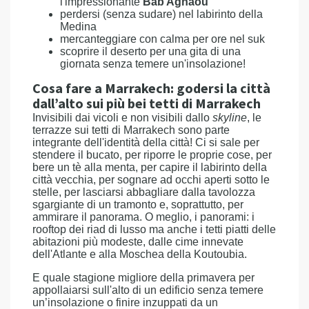
l'impressionante
Bab Agnaou
perdersi (senza sudare) nel labirinto della
Medina
mercanteggiare con calma per ore nel suk
scoprire il deserto per una gita di una
giornata senza temere un'insolazione!
Cosa fare a Marrakech: godersi la città
dall’alto sui più bei tetti di Marrakech
Invisibili dai vicoli e non visibili dallo
skyline
, le
terrazze sui tetti di Marrakech sono parte
integrante dell'identità della città! Ci si sale per
stendere il bucato, per riporre le proprie cose, per
bere un tè alla menta, per capire il labirinto della
città vecchia, per sognare ad occhi aperti sotto le
stelle, per lasciarsi abbagliare dalla tavolozza
sgargiante di un tramonto e, soprattutto, per
ammirare il panorama. O meglio, i panorami: i
rooftop dei riad di lusso ma anche i tetti piatti delle
abitazioni più modeste, dalle cime innevate
dell'Atlante e alla Moschea della Koutoubia.
E quale stagione migliore della primavera per
appollaiarsi sull'alto di un edificio senza temere
un’insolazione o finire inzuppati da un