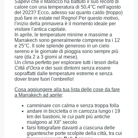
Sapevi che il Marocco ha battuto il suo record di
calore con una temperatura di 50,4°C nell'agosto
del 2023? Ecco, adesso sai quanto caldo (troppo)
può fare in estate nel Regno! Per questo motivo,
l'inizio della primavera è il momento ideale per
visitare l'antica capitale.
In aprile, le temperature minime e massime a
Marrakech sono generalmente comprese tra i 12
e 25°C. Il sole splende generoso in un cielo
sereno e le giornate di pioggia sono sempre più
rare (da 2 a 3 giorni al mese).
Un clima perfetto per esplorare tutti i tesori della
Città d'Ocra
e dei suoi dintorni senza essere
sopraffatti dalle temperature estreme e senza
dover tirare fuori l'ombrello!
Cosa aggiungere alla tua lista delle cose da fare
a Marrakech ad aprile
:
camminare con calma e senza troppa folla
andare in bicicletta o in carrozza lungo i 19
km dei bastioni, le cui parti più antiche
risalgono al XII° secolo
farsi fotografare davanti a ciascuna delle
gigantesche porte scolpite della città, tra cui