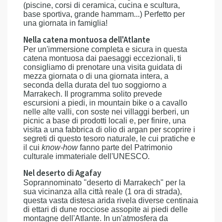
(piscine, corsi di ceramica, cucina e scultura,
base sportiva, grande hammam...) Perfetto per
una giornata in famiglia!
Nella catena montuosa dell'Atlante
Per un'immersione completa e sicura in questa
catena montuosa dai paesaggi eccezionali, ti
consigliamo di prenotare una visita guidata di
mezza giornata o di una giornata intera, a
seconda della durata del tuo soggiorno a
Marrakech. Il programma solito prevede
escursioni a piedi, in mountain bike o a cavallo
nelle alte valli, con soste nei villaggi berberi, un
picnic a base di prodotti locali e, per finire, una
visita a una fabbrica di olio di argan per scoprire i
segreti di questo tesoro naturale, le cui pratiche e
il cui
know-how
fanno parte del Patrimonio
culturale immateriale dell'UNESCO.
Nel deserto di Agafay
Soprannominato "deserto di Marrakech" per la
sua vicinanza alla città reale (1 ora di strada),
questa vasta distesa arida rivela diverse centinaia
di ettari di dune rocciose assopite ai piedi delle
montagne dell'Atlante. In un'atmosfera da