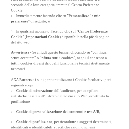
seconda della loro categoria, tramite il Centro Preferenze
Al tuo fianco, ogni giorno
Cookie:
Immediatamente facendo clic su "
Personalizza le mie
preferenze
" di seguito; o
In qualsiasi momento, facendo clic sul "
Centro Preferenze
Cookie
" (
Impostazioni Cookie
) disponibile nella piè di pagina
del sito web
Avvertenza
- Se chiudi questo banner cliccando su “continua
senza accettare” o “rifiuta tutti i cookies”, neghi il consenso a
tutti i cookies diversi da quelli funzionali e tecnici strettamente
necessari.
AXA Partners e i suoi partner utilizzano i Cookie facoltativi per i
POLIZZE VIAGGIO
seguenti scopi:
Cookie di misurazione dell'audience
, per compilare
statistiche basate sull'utilizzo del nostro sito Web, eccettuata la
profilazione
CONSIGLI E INFORMAZIONI
Cookie di personalizzazione dei contenuti e test A/B,
Cookie di profilazione
, per ricondurre a soggetti determinati,
identificati o identificabili, specifiche azioni o schemi
INFORMAZIONI UTILI