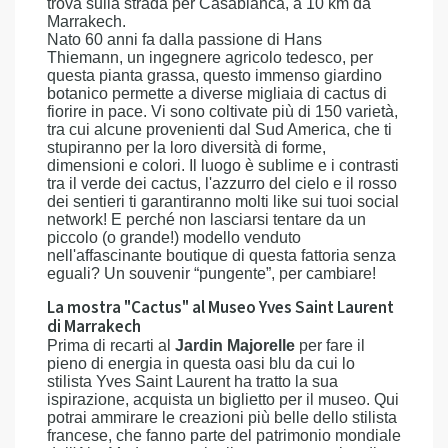
trova sulla strada per Casablanca, a 10 km da
Marrakech.
Nato 60 anni fa dalla passione di Hans
Thiemann, un ingegnere agricolo tedesco, per
questa pianta grassa, questo immenso giardino
botanico permette a diverse migliaia di cactus di
fiorire in pace. Vi sono coltivate più di 150 varietà,
tra cui alcune provenienti dal Sud America, che ti
stupiranno per la loro diversità di forme,
dimensioni e colori. Il luogo è sublime e i contrasti
tra il verde dei cactus, l'azzurro del cielo e il rosso
dei sentieri ti garantiranno molti like sui tuoi social
network! E perché non lasciarsi tentare da un
piccolo (o grande!) modello venduto
nell'affascinante boutique di questa fattoria senza
eguali? Un souvenir “pungente”, per cambiare!
La mostra "Cactus" al Museo Yves Saint Laurent
di Marrakech
Prima di recarti al
Jardin Majorelle
per fare il
pieno di energia in questa oasi blu da cui lo
stilista Yves Saint Laurent ha tratto la sua
ispirazione, acquista un biglietto per il museo. Qui
potrai ammirare le creazioni più belle dello stilista
francese, che fanno parte del patrimonio mondiale