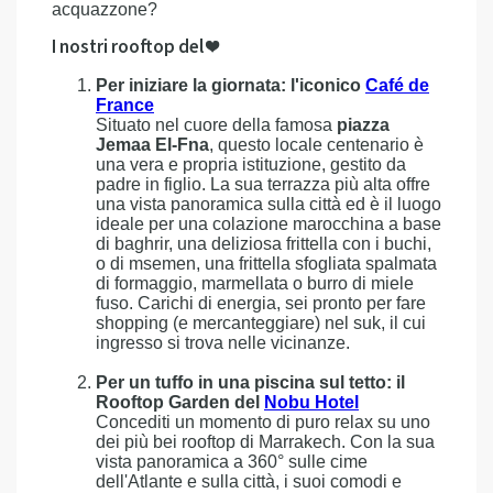
acquazzone?
I nostri rooftop del ❤
Per iniziare la giornata: l'iconico
Café de
France
Situato nel cuore della famosa
piazza
Jemaa El-Fna
, questo locale centenario è
una vera e propria istituzione, gestito da
padre in figlio. La sua terrazza più alta offre
una vista panoramica sulla città ed è il luogo
ideale per una colazione marocchina a base
di baghrir, una deliziosa frittella con i buchi,
o di msemen, una frittella sfogliata spalmata
di formaggio, marmellata o burro di miele
fuso. Carichi di energia, sei pronto per fare
shopping (e mercanteggiare) nel suk, il cui
ingresso si trova nelle vicinanze.
Per un tuffo in una piscina sul tetto: il
Rooftop Garden del
Nobu Hotel
Concediti un momento di puro relax su uno
dei più bei rooftop di Marrakech. Con la sua
vista panoramica a 360° sulle cime
dell'Atlante e sulla città, i suoi comodi e