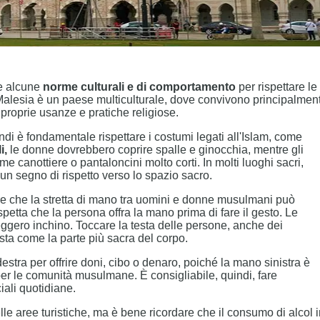
re alcune
norme culturali e di comportamento
per rispettare le
 Malesia è un paese multiculturale, dove convivono principalmen
roprie usanze e pratiche religiose.
di è fondamentale rispettare i costumi legati all'Islam, come
i,
le donne dovrebbero coprire spalle e ginocchia, mentre gli
me canottiere o pantaloncini molto corti. In molti luoghi sacri,
 un segno di rispetto verso lo spazio sacro.
ere che la stretta di mano tra uomini e donne musulmani può
spetta che la persona offra la mano prima di fare il gesto. Le
eggero inchino. Toccare la testa delle persone, anche dei
ista come la parte più sacra del corpo.
estra per offrire doni, cibo o denaro, poiché la mano sinistra è
 per le comunità musulmane. È consigliabile, quindi, fare
iali quotidiane.
lle aree turistiche, ma è bene ricordare che il consumo di alcol 