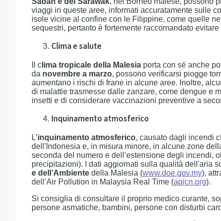
Sabah e del Sarawak
, nel Borneo malese, possono prese
viaggi in queste aree, informati accuratamente sulle cond
isole vicine al confine con le Filippine, come quelle n
sequestri, pertanto è fortemente raccomandato evitare 
Clima e salute
Il c
lima tropicale della Malesia
porta con sé anche pote
da
novembre a marzo
, possono verificarsi piogge torr
aumentano i rischi di frane in alcune aree. Inoltre, alc
di malattie trasmesse dalle zanzare, come dengue e mala
insetti e di considerare vaccinazioni preventive a seco
Inquinamento atmosferico
L’
inquinamento atmosferico
, causato dagli incendi 
dell'Indonesia e, in misura minore, in alcune zone del
seconda del numero e dell’estensione degli incendi, olt
precipitazioni). I dati aggiornati sulla qualità dell'aria
e dell’Ambiente
della Malesia (
www.doe.gov.my
), at
dell’Air Pollution in Malaysia Real Time (
aqicn.org
).
Si consiglia di consultare il proprio medico curante, so
persone asmatiche, bambini, persone con disturbi card