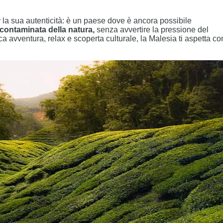
la sua autenticità: è un paese dove è ancora possibile
ncontaminata della natura,
senza avvertire la pressione del
 avventura, relax e scoperta culturale, la Malesia ti aspetta co