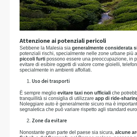
Attenzione ai potenziali pericoli
Sebbene la Malesia sia
generalmente considerata s
potenziali rischi, specialmente nelle zone urbane più aff
piccoli furti
possono essere una preoccupazione, in part
evitare di esibire oggetti di valore come gioielli, telefo
specialmente in ambienti affollati.
Uso dei trasporti
È sempre meglio
evitare taxi non ufficiali
che potrebbe
tranquillità si consiglia di utilizzare
app di ride-sharin
Noleggiare auto è generalmente sicuro ma è importante r
segnaletica che può variare rispetto agli standard euro
Zone da evitare
Nonostante gran parte del paese sia sicura,
alcune ar