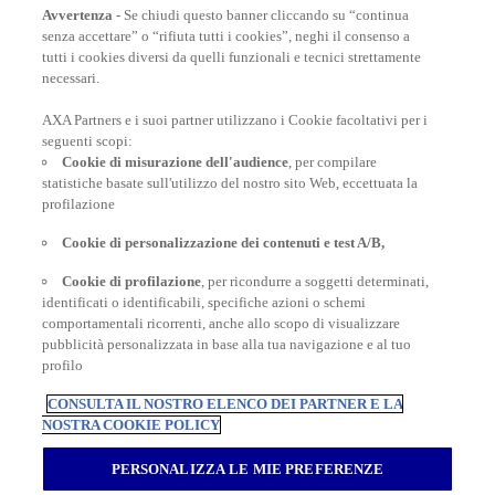
Avvertenza
- Se chiudi questo banner cliccando su “continua
senza accettare” o “rifiuta tutti i cookies”, neghi il consenso a
tutti i cookies diversi da quelli funzionali e tecnici strettamente
necessari.
AXA Partners e i suoi partner utilizzano i Cookie facoltativi per i
POLIZZE VIAGGIO
seguenti scopi:
Cookie di misurazione dell'audience
, per compilare
statistiche basate sull'utilizzo del nostro sito Web, eccettuata la
profilazione
CONSIGLI E INFORMAZIONI
Cookie di personalizzazione dei contenuti e test A/B,
Cookie di profilazione
, per ricondurre a soggetti determinati,
INFORMAZIONI UTILI
identificati o identificabili, specifiche azioni o schemi
comportamentali ricorrenti, anche allo scopo di visualizzare
pubblicità personalizzata in base alla tua navigazione e al tuo
profilo
CONSULTA IL NOSTRO ELENCO DEI PARTNER E LA
NOSTRA COOKIE POLICY
Inter Partner Assistance S.A. Compagnia di Assicurazioni e Riassicurazioni
Rappresentanza Generale per l’Italia - Via Carlo Pesenti 121 - 00156 Roma -
PERSONALIZZA LE MIE PREFERENZE
Tel.06/42118.1 Sede legale Bruxelles – 7, Boulevard du Régent – Capitale
sociale € 180.702.613,00 interamente versato – Gruppo AXA Partners N.