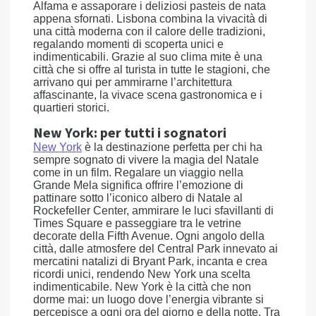
Alfama e assaporare i deliziosi pasteis de nata
appena sfornati. Lisbona combina la vivacità di
una città moderna con il calore delle tradizioni,
regalando momenti di scoperta unici e
indimenticabili. Grazie al suo clima mite è una
città che si offre al turista in tutte le stagioni, che
arrivano qui per ammirarne l’architettura
affascinante, la vivace scena gastronomica e i
quartieri storici.
New York: per tutti i sognatori
New York
è la destinazione perfetta per chi ha
sempre sognato di vivere la magia del Natale
come in un film. Regalare un viaggio nella
Grande Mela significa offrire l’emozione di
pattinare sotto l’iconico albero di Natale al
Rockefeller Center, ammirare le luci sfavillanti di
Times Square e passeggiare tra le vetrine
decorate della Fifth Avenue. Ogni angolo della
città, dalle atmosfere del Central Park innevato ai
mercatini natalizi di Bryant Park, incanta e crea
ricordi unici, rendendo New York una scelta
indimenticabile. New York è la città che non
dorme mai: un luogo dove l’energia vibrante si
percepisce a ogni ora del giorno e della notte. Tra