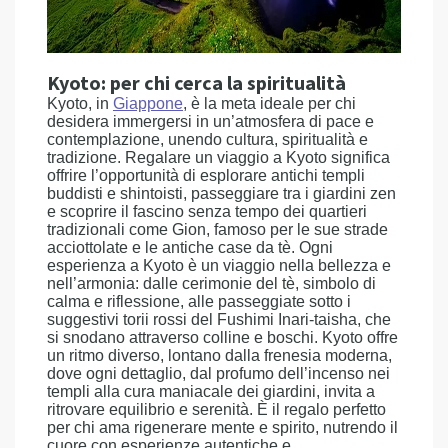
Kyoto: per chi cerca la spiritualità
Kyoto, in
Giappone
, è la meta ideale per chi
desidera immergersi in un’atmosfera di pace e
contemplazione, unendo cultura, spiritualità e
tradizione. Regalare un viaggio a Kyoto significa
offrire l’opportunità di esplorare antichi templi
buddisti e shintoisti, passeggiare tra i giardini zen
e scoprire il fascino senza tempo dei quartieri
tradizionali come Gion, famoso per le sue strade
acciottolate e le antiche case da tè. Ogni
esperienza a Kyoto è un viaggio nella bellezza e
nell’armonia: dalle cerimonie del tè, simbolo di
calma e riflessione, alle passeggiate sotto i
suggestivi torii rossi del Fushimi Inari-taisha, che
si snodano attraverso colline e boschi. Kyoto offre
un ritmo diverso, lontano dalla frenesia moderna,
dove ogni dettaglio, dal profumo dell’incenso nei
templi alla cura maniacale dei giardini, invita a
ritrovare equilibrio e serenità. È il regalo perfetto
per chi ama rigenerare mente e spirito, nutrendo il
cuore con esperienze autentiche e