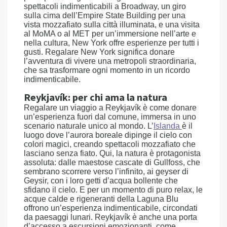
spettacoli indimenticabili a Broadway, un giro
sulla cima dell’Empire State Building per una
vista mozzafiato sulla città illuminata, e una visita
al MoMA o al MET per un’immersione nell’arte e
nella cultura, New York offre esperienze per tutti i
gusti. Regalare New York significa donare
l’avventura di vivere una metropoli straordinaria,
che sa trasformare ogni momento in un ricordo
indimenticabile.
Reykjavík: per chi ama la natura
Regalare un viaggio a Reykjavík è come donare
un’esperienza fuori dal comune, immersa in uno
scenario naturale unico al mondo. L’
Islanda
è il
luogo dove l’aurora boreale dipinge il cielo con
colori magici, creando spettacoli mozzafiato che
lasciano senza fiato. Qui, la natura è protagonista
assoluta: dalle maestose cascate di Gullfoss, che
sembrano scorrere verso l’infinito, ai geyser di
Geysir, con i loro getti d’acqua bollente che
sfidano il cielo. E per un momento di puro relax, le
acque calde e rigeneranti della Laguna Blu
offrono un’esperienza indimenticabile, circondati
da paesaggi lunari. Reykjavík è anche una porta
d’accesso a escursioni emozionanti, come