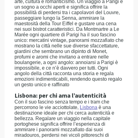
arte, cultura e romanticismo. Un viaggio a Parigi è
un sogno a occhi aperti e significa offrire la
possibilità di perdersi tra i capolavori del Louvre,
passeggiare lungo la Senna, ammirare la
maestosità della Tour Eiffel e gustare una cena
nei suoi bistrot caratteristici. Da Montmartre a Le
Marée ogni quartiere di Parigi ha il suo fascino
unico: mercatini vintage, panorami mozzafiato che
mostrano la città nelle sue diverse sfaccettature,
giardini che sembrano un dipinto di Monet,
profumi e aromi che invitano a entrare nelle
boulangerie, a ogni angolo: annoiarsi a Parigi è
impossibile, e ce n’è davvero per tutti. Ogni
angolo della città racconta una storia e regala
emozioni indimenticabili, rendendo questo regalo
un gesto unico e raffinato
Lisbona: per chi ama l’autenticità
Con il suo fascino senza tempo e i tram che
percorrono le vie acciottolate,
Lisbona
è una
destinazione ideale per chi cerca autenticità e
bellezza. Regalare un viaggio nella capitale
portoghese significa offrire l’esperienza di
ammirare i panorami mozzafiato dai suoi
miradouros, perdersi nei vicoli pittoreschi di