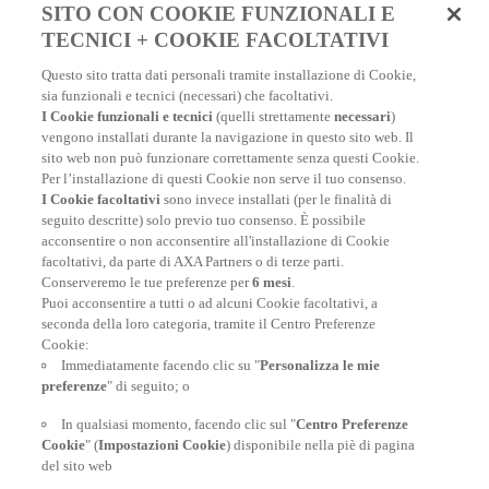
Fai un preventivo e acquista
SITO CON COOKIE FUNZIONALI E
in due minuti!
TECNICI + COOKIE FACOLTATIVI
Questo sito tratta dati personali tramite installazione di Cookie,
Assicurazione Viaggio AXA: scegli e acquista online la
sia funzionali e tecnici (necessari) che facoltativi.
migliore polizza, economica e completa, per viaggiare
I Cookie funzionali e tecnici
(quelli strettamente
necessari
)
nel mondo.
vengono installati durante la navigazione in questo sito web. Il
sito web non può funzionare correttamente senza questi Cookie.
Per l’installazione di questi Cookie non serve il tuo consenso.
I Cookie facoltativi
sono invece installati (per le finalità di
FAI UN PREVENTIVO
seguito descritte) solo previo tuo consenso. È possibile
acconsentire o non acconsentire all'installazione di Cookie
facoltativi, da parte di AXA Partners o di terze parti.
Conserveremo le tue preferenze per
6 mesi
.
Puoi acconsentire a tutti o ad alcuni Cookie facoltativi, a
seconda della loro categoria, tramite il Centro Preferenze
At your side, everyday
Cookie:
Immediatamente facendo clic su "
Personalizza le mie
preferenze
" di seguito; o
In qualsiasi momento, facendo clic sul "
Centro Preferenze
Cookie
" (
Impostazioni Cookie
) disponibile nella piè di pagina
del sito web