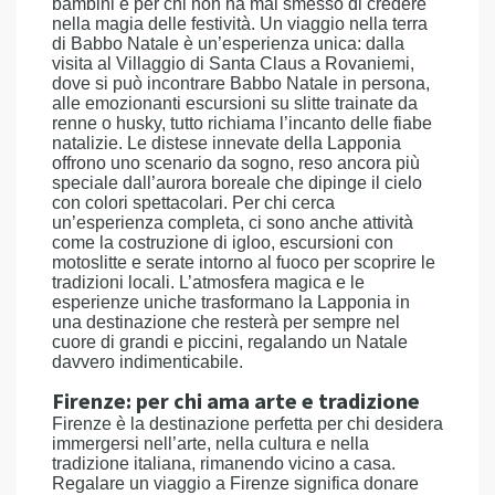
bambini e per chi non ha mai smesso di credere
nella magia delle festività. Un viaggio nella terra
di Babbo Natale è un’esperienza unica: dalla
visita al Villaggio di Santa Claus a Rovaniemi,
dove si può incontrare Babbo Natale in persona,
alle emozionanti escursioni su slitte trainate da
renne o husky, tutto richiama l’incanto delle fiabe
natalizie. Le distese innevate della Lapponia
offrono uno scenario da sogno, reso ancora più
speciale dall’aurora boreale che dipinge il cielo
con colori spettacolari. Per chi cerca
un’esperienza completa, ci sono anche attività
come la costruzione di igloo, escursioni con
motoslitte e serate intorno al fuoco per scoprire le
tradizioni locali. L’atmosfera magica e le
esperienze uniche trasformano la Lapponia in
una destinazione che resterà per sempre nel
cuore di grandi e piccini, regalando un Natale
davvero indimenticabile.
Firenze: per chi ama arte e tradizione
Firenze è la destinazione perfetta per chi desidera
immergersi nell’arte, nella cultura e nella
tradizione italiana, rimanendo vicino a casa.
Regalare un viaggio a Firenze significa donare