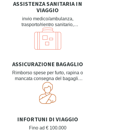
ASSISTENZA SANITARIA IN
VIAGGIO
invio medico/ambulanza,
trasporto/rientro sanitario,
prolungamento del soggiorno,
rientro anticipato, viaggio di un
familiare in caso di ricovero
ASSICURAZIONE BAGAGLIO
Rimborso spese per furto, rapina o
mancata consegna del bagaglio
fino a € 1000
INFORTUNI DI VIAGGIO
Fino ad € 100.000