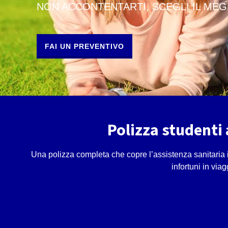
NON ACCONTENTARTI, SCEGLI IL MEG
FAI UN PREVENTIVO
Polizza studenti 
Una polizza completa che copre l’assistenza sanitaria in
infortuni in viag