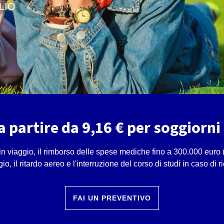
LIO
a partire da 9,16 € per soggiorni 
 viaggio, il rimborso delle spese mediche fino a 300.000 euro (c
gio, il ritardo aereo e l'interruzione del corso di studi in caso di r
FAI UN PREVENTIVO