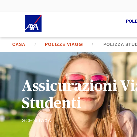
POLI
CASA
POLIZZE VIAGGI
POLIZZA STU
Assicurazioni Vi
Studenti
SCEGLI AXA