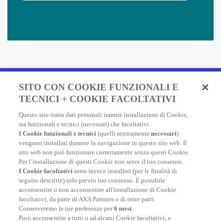
Fai un preventivo e acquista
SITO CON COOKIE FUNZIONALI E
in due minuti!
TECNICI + COOKIE FACOLTATIVI
Questo sito tratta dati personali tramite installazione di Cookie,
Assicurazione Viaggio AXA: scegli e acquista online la
sia funzionali e tecnici (necessari) che facoltativi.
migliore polizza, economica e completa, per viaggiare
I Cookie funzionali e tecnici
(quelli strettamente
necessari
)
nel mondo.
vengono installati durante la navigazione in questo sito web. Il
sito web non può funzionare correttamente senza questi Cookie.
Per l’installazione di questi Cookie non serve il tuo consenso.
I Cookie facoltativi
sono invece installati (per le finalità di
FAI UN PREVENTIVO
seguito descritte) solo previo tuo consenso. È possibile
acconsentire o non acconsentire all'installazione di Cookie
facoltativi, da parte di AXA Partners o di terze parti.
Conserveremo le tue preferenze per
6 mesi
.
Puoi acconsentire a tutti o ad alcuni Cookie facoltativi, a