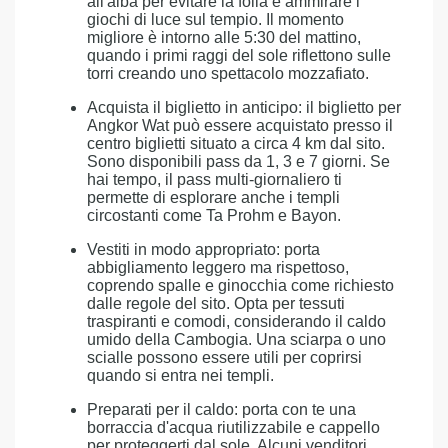
all'alba per evitare la folla e ammirare i
giochi di luce sul tempio. Il momento
migliore è intorno alle 5:30 del mattino,
quando i primi raggi del sole riflettono sulle
torri creando uno spettacolo mozzafiato.
Acquista il biglietto in anticipo: il biglietto per
Angkor Wat può essere acquistato presso il
centro biglietti situato a circa 4 km dal sito.
Sono disponibili pass da 1, 3 e 7 giorni. Se
hai tempo, il pass multi-giornaliero ti
permette di esplorare anche i templi
circostanti come Ta Prohm e Bayon.
Vestiti in modo appropriato: porta
abbigliamento leggero ma rispettoso,
coprendo spalle e ginocchia come richiesto
dalle regole del sito. Opta per tessuti
traspiranti e comodi, considerando il caldo
umido della Cambogia. Una sciarpa o uno
scialle possono essere utili per coprirsi
quando si entra nei templi.
Preparati per il caldo: porta con te una
borraccia d'acqua riutilizzabile e cappello
per proteggerti dal sole. Alcuni venditori