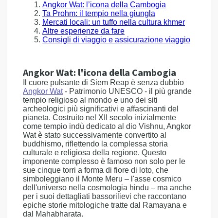
Angkor Wat: l’icona della Cambogia
Ta Prohm: il tempio nella giungla
Mercati locali: un tuffo nella cultura khmer
Altre esperienze da fare
Consigli di viaggio e assicurazione viaggio
Angkor Wat: l'icona della Cambogia
Il cuore pulsante di Siem Reap è senza dubbio
Angkor Wat
- Patrimonio UNESCO - il più grande
tempio religioso al mondo e uno dei siti
archeologici più significativi e affascinanti del
pianeta. Costruito nel XII secolo inizialmente
come tempio indù dedicato al dio Vishnu, Angkor
Wat è stato successivamente convertito al
buddhismo, riflettendo la complessa storia
culturale e religiosa della regione. Questo
imponente complesso è famoso non solo per le
sue cinque torri a forma di fiore di loto, che
simboleggiano il Monte Meru – l'asse cosmico
dell'universo nella cosmologia hindu – ma anche
per i suoi dettagliati bassorilievi che raccontano
epiche storie mitologiche tratte dal Ramayana e
dal Mahabharata.