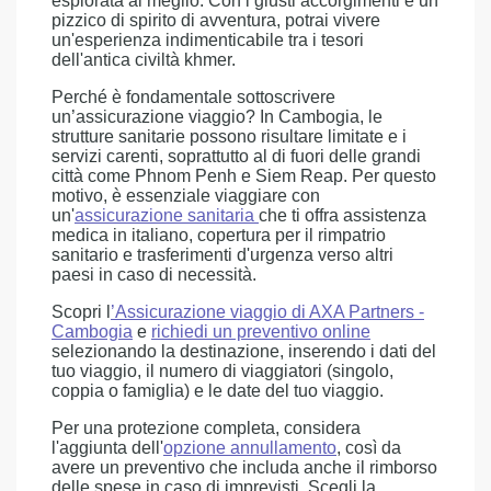
esplorata al meglio. Con i giusti accorgimenti e un
pizzico di spirito di avventura, potrai vivere
un'esperienza indimenticabile tra i tesori
dell'antica civiltà khmer.
Perché è fondamentale sottoscrivere
un’assicurazione viaggio? In Cambogia, le
strutture sanitarie possono risultare limitate e i
servizi carenti, soprattutto al di fuori delle grandi
città come Phnom Penh e Siem Reap. Per questo
motivo, è essenziale viaggiare con
un'
assicurazione sanitaria
che ti offra assistenza
medica in italiano, copertura per il rimpatrio
sanitario e trasferimenti d'urgenza verso altri
paesi in caso di necessità.
Scopri l
’
Assicurazione viaggio di AXA Partners -
Cambogia
e
richiedi un preventivo online
selezionando la destinazione, inserendo i dati del
tuo viaggio, il numero di viaggiatori (singolo,
coppia o famiglia) e le date del tuo viaggio.
Per una protezione completa, considera
l'aggiunta dell'
opzione annullamento
, così da
avere un preventivo che includa anche il rimborso
delle spese in caso di imprevisti. Scegli la