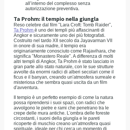
all’interno del complesso senza
autorizzazione preventiva.
Ta Prohm: il tempio nella giungla
Reso celebre dal film "Lara Croft: Tomb Raider",
Ta Prohm
è uno dei templi più affascinanti di
Angkor e sicuramente uno dei più fotografati.
Costruito nel tardo XII secolo da Jayavarman VII
in onore di sua madre, il tempio era
originariamente conosciuto come Rajavihara, che
significa "Monastero Reale". A differenza di molti
altri templi di Angkor, Ta Prohm è stato lasciato in
gran parte allo stato naturale, con le sue strutture
avvolte da enormi radici di alberi secolari come il
ficus e il banyan, creando un'atmosfera surreale e
misteriosa che sembra quasi uscita da un film
d'avventura.
Il tempio è un perfetto esempio di come la natura
possa riprendersi i suoi spazi, con radici che
avvolgono le pietre e rami che penetrano tra le
crepe delle mura antiche. L'ombra delle foreste
circostanti, i suoni della giungla e le pareti
ricoperte di muschio creano un'atmosfera quasi
spirituale, ideale per chi cerca un momento di