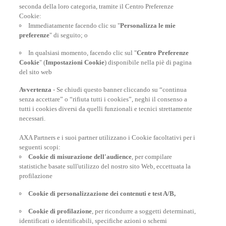
seconda della loro categoria, tramite il Centro Preferenze
At your side, everyday
Cookie:
Immediatamente facendo clic su "
Personalizza le mie
preferenze
" di seguito; o
In qualsiasi momento, facendo clic sul "
Centro Preferenze
Cookie
" (
Impostazioni Cookie
) disponibile nella piè di pagina
del sito web
Avvertenza
- Se chiudi questo banner cliccando su “continua
senza accettare” o “rifiuta tutti i cookies”, neghi il consenso a
tutti i cookies diversi da quelli funzionali e tecnici strettamente
necessari.
AXA Partners e i suoi partner utilizzano i Cookie facoltativi per i
POLIZZE VIAGGIO
seguenti scopi:
Cookie di misurazione dell'audience
, per compilare
statistiche basate sull'utilizzo del nostro sito Web, eccettuata la
profilazione
CONSIGLI E INFORMAZIONI
Cookie di personalizzazione dei contenuti e test A/B,
Cookie di profilazione
, per ricondurre a soggetti determinati,
INFORMAZIONI UTILI
identificati o identificabili, specifiche azioni o schemi