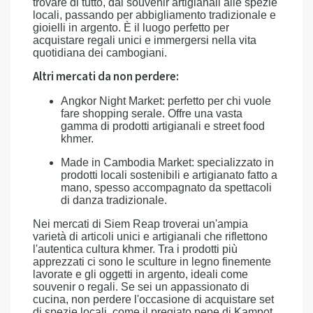
trovare di tutto, dai souvenir artigianali alle spezie
locali, passando per abbigliamento tradizionale e
gioielli in argento. È il luogo perfetto per
acquistare regali unici e immergersi nella vita
quotidiana dei cambogiani.
Altri mercati da non perdere:
Angkor Night Market: perfetto per chi vuole
fare shopping serale. Offre una vasta
gamma di prodotti artigianali e street food
khmer.
Made in Cambodia Market: specializzato in
prodotti locali sostenibili e artigianato fatto a
mano, spesso accompagnato da spettacoli
di danza tradizionale.
Nei mercati di Siem Reap troverai un'ampia
varietà di articoli unici e artigianali che riflettono
l'autentica cultura khmer. Tra i prodotti più
apprezzati ci sono le sculture in legno finemente
lavorate e gli oggetti in argento, ideali come
souvenir o regali. Se sei un appassionato di
cucina, non perdere l'occasione di acquistare set
di spezie locali, come il pregiato pepe di Kampot