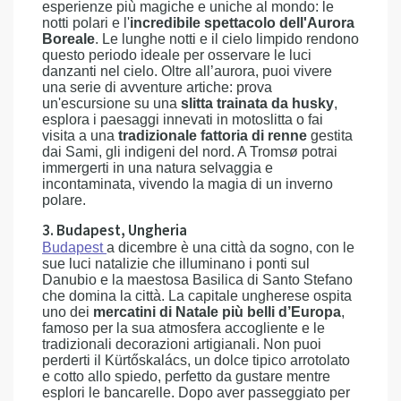
esperienze più magiche e uniche al mondo: le
notti polari e l'
incredibile spettacolo dell'Aurora
Boreale
. Le lunghe notti e il cielo limpido rendono
questo periodo ideale per osservare le luci
danzanti nel cielo. Oltre all’aurora, puoi vivere
una serie di avventure artiche: prova
un'escursione su una
slitta trainata da husky
,
esplora i paesaggi innevati in motoslitta o fai
visita a una
tradizionale fattoria di renne
gestita
dai Sami, gli indigeni del nord. A Tromsø potrai
immergerti in una natura selvaggia e
incontaminata, vivendo la magia di un inverno
polare.
3. Budapest, Ungheria
Budapest
a dicembre è una città da sogno, con le
sue luci natalizie che illuminano i ponti sul
Danubio e la maestosa Basilica di Santo Stefano
che domina la città. La capitale ungherese ospita
uno dei
mercatini di Natale più belli d’Europa
,
famoso per la sua atmosfera accogliente e le
tradizionali decorazioni artigianali. Non puoi
perderti il Kürtőskalács, un dolce tipico arrotolato
e cotto allo spiedo, perfetto da gustare mentre
esplori le bancarelle. Dopo aver passeggiato per