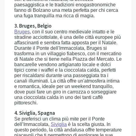
paesaggistica e le tradizioni enogastronomiche
fanno di Bolzano una meta perfetta per chi cerca
una fuga tranquilla ma ricca di magia.
3. Bruges, Belgio
Bruges
, con il suo centro medievale intatto e le
stradine acciottolate, è una delle città europee più
affascinanti e sembra fatta apposta per il Natale.
Durante il Ponte dell'Immacolata, Bruges si
trasforma in un villaggio fiabesco, con il mercatino
di Natale che si tiene nella Piazza del Mercato. Le
bancarelle vendono artigianato locale e dolci
tipici come i waffel e la cioccolata calda, perfetti
per riscaldarsi durante una passeggiata tra i
canali illuminati. La città offre un'atmosfera intima
e romantica, ideale per un weekend tranquillo,
dove puoi fare un giro in carrozza o sorseggiare
una cioccolata calda in uno dei tanti caffè
pittoreschi.
4. Siviglia, Spagna
Se preferisci un clima più mite per il Ponte
dell’Immacolata,
Siviglia
è la scelta giusta. In
questo periodo, la città andalusa offre temperature
piacevoli che ti permettono di esplorare le sue