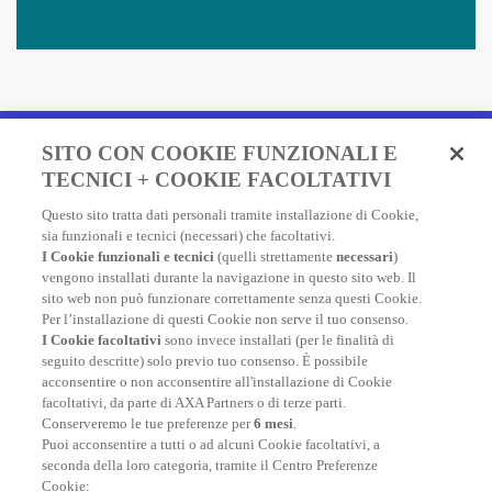
Fai un preventivo e acquista
SITO CON COOKIE FUNZIONALI E
in due minuti!
TECNICI + COOKIE FACOLTATIVI
Questo sito tratta dati personali tramite installazione di Cookie,
Assicurazione Viaggio AXA: scegli e acquista online la
sia funzionali e tecnici (necessari) che facoltativi.
migliore polizza, economica e completa, per viaggiare
I Cookie funzionali e tecnici
(quelli strettamente
necessari
)
nel mondo.
vengono installati durante la navigazione in questo sito web. Il
sito web non può funzionare correttamente senza questi Cookie.
Per l’installazione di questi Cookie non serve il tuo consenso.
I Cookie facoltativi
sono invece installati (per le finalità di
FAI UN PREVENTIVO
seguito descritte) solo previo tuo consenso. È possibile
acconsentire o non acconsentire all'installazione di Cookie
facoltativi, da parte di AXA Partners o di terze parti.
Conserveremo le tue preferenze per
6 mesi
.
Puoi acconsentire a tutti o ad alcuni Cookie facoltativi, a
seconda della loro categoria, tramite il Centro Preferenze
Cookie: