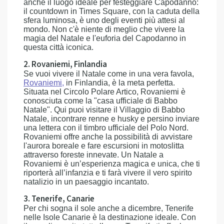
anche il luogo ideale per festeggiare Capodanno:
il countdown in Times Square, con la caduta della
sfera luminosa, è uno degli eventi più attesi al
mondo. Non c'è niente di meglio che vivere la
magia del Natale e l'euforia del Capodanno in
questa città iconica.
2. Rovaniemi, Finlandia
Se vuoi vivere il Natale come in una vera favola,
Rovaniemi
,
in Finlandia, è la meta perfetta.
Situata nel Circolo Polare Artico, Rovaniemi è
conosciuta come la "casa ufficiale di Babbo
Natale". Qui puoi visitare il Villaggio di Babbo
Natale, incontrare renne e husky e persino inviare
una lettera con il timbro ufficiale del Polo Nord.
Rovaniemi offre anche la possibilità di avvistare
l'aurora boreale e fare escursioni in motoslitta
attraverso foreste innevate. Un Natale a
Rovaniemi è un’esperienza magica e unica, che ti
riporterà all’infanzia e ti farà vivere il vero spirito
natalizio in un paesaggio incantato.
3. Tenerife, Canarie
Per chi sogna il sole anche a dicembre, Tenerife
nelle Isole Canarie è la destinazione ideale. Con