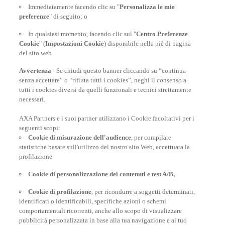
At your side, everyday
Immediatamente facendo clic su "
Personalizza le mie
preferenze
" di seguito; o
In qualsiasi momento, facendo clic sul "
Centro Preferenze
Cookie
" (
Impostazioni Cookie
) disponibile nella piè di pagina
del sito web
Avvertenza
- Se chiudi questo banner cliccando su “continua
senza accettare” o “rifiuta tutti i cookies”, neghi il consenso a
tutti i cookies diversi da quelli funzionali e tecnici strettamente
necessari.
AXA Partners e i suoi partner utilizzano i Cookie facoltativi per i
POLIZZE VIAGGIO
seguenti scopi:
Cookie di misurazione dell'audience
, per compilare
statistiche basate sull'utilizzo del nostro sito Web, eccettuata la
profilazione
CONSIGLI E INFORMAZIONI
Cookie di personalizzazione dei contenuti e test A/B,
Cookie di profilazione
, per ricondurre a soggetti determinati,
INFORMAZIONI UTILI
identificati o identificabili, specifiche azioni o schemi
comportamentali ricorrenti, anche allo scopo di visualizzare
pubblicità personalizzata in base alla tua navigazione e al tuo