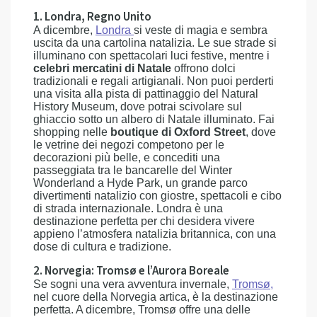
1. Londra, Regno Unito
A dicembre,
Londra
si veste di magia e sembra
uscita da una cartolina natalizia. Le sue strade si
illuminano con spettacolari luci festive, mentre i
celebri mercatini di Natale
offrono dolci
tradizionali e regali artigianali. Non puoi perderti
una visita alla pista di pattinaggio del Natural
History Museum, dove potrai scivolare sul
ghiaccio sotto un albero di Natale illuminato. Fai
shopping nelle
boutique di Oxford Street
, dove
le vetrine dei negozi competono per le
decorazioni più belle, e concediti una
passeggiata tra le bancarelle del Winter
Wonderland a Hyde Park, un grande parco
divertimenti natalizio con giostre, spettacoli e cibo
di strada internazionale. Londra è una
destinazione perfetta per chi desidera vivere
appieno l’atmosfera natalizia britannica, con una
dose di cultura e tradizione.
2. Norvegia: Tromsø e l’Aurora Boreale
Se sogni una vera avventura invernale,
Tromsø
,
nel cuore della Norvegia artica, è la destinazione
perfetta. A dicembre, Tromsø offre una delle