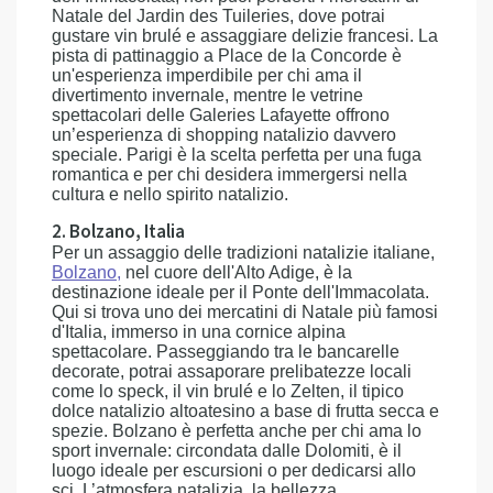
Natale del Jardin des Tuileries, dove potrai
gustare vin brulé e assaggiare delizie francesi. La
pista di pattinaggio a Place de la Concorde è
un'esperienza imperdibile per chi ama il
divertimento invernale, mentre le vetrine
spettacolari delle Galeries Lafayette offrono
un’esperienza di shopping natalizio davvero
speciale. Parigi è la scelta perfetta per una fuga
romantica e per chi desidera immergersi nella
cultura e nello spirito natalizio.
2. Bolzano, Italia
Per un assaggio delle tradizioni natalizie italiane,
Bolzano
,
nel cuore dell'Alto Adige, è la
destinazione ideale per il Ponte dell'Immacolata.
Qui si trova uno dei mercatini di Natale più famosi
d'Italia, immerso in una cornice alpina
spettacolare. Passeggiando tra le bancarelle
decorate, potrai assaporare prelibatezze locali
come lo speck, il vin brulé e lo Zelten, il tipico
dolce natalizio altoatesino a base di frutta secca e
spezie. Bolzano è perfetta anche per chi ama lo
sport invernale: circondata dalle Dolomiti, è il
luogo ideale per escursioni o per dedicarsi allo
sci. L’atmosfera natalizia, la bellezza