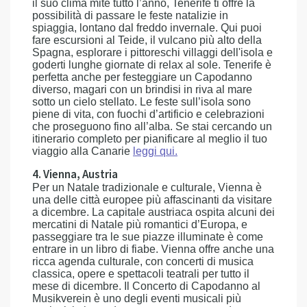
il suo clima mite tutto l’anno, Tenerife ti offre la
possibilità di passare le feste natalizie in
spiaggia, lontano dal freddo invernale. Qui puoi
fare escursioni al Teide, il vulcano più alto della
Spagna, esplorare i pittoreschi villaggi dell'isola e
goderti lunghe giornate di relax al sole. Tenerife è
perfetta anche per festeggiare un Capodanno
diverso, magari con un brindisi in riva al mare
sotto un cielo stellato. Le feste sull’isola sono
piene di vita, con fuochi d’artificio e celebrazioni
che proseguono fino all’alba. Se stai cercando un
itinerario completo per pianificare al meglio il tuo
viaggio alla Canarie
leggi qui.
4. Vienna, Austria
Per un Natale tradizionale e culturale, Vienna è
una delle città europee più affascinanti da visitare
a dicembre. La capitale austriaca ospita alcuni dei
mercatini di Natale più romantici d’Europa, e
passeggiare tra le sue piazze illuminate è come
entrare in un libro di fiabe. Vienna offre anche una
ricca agenda culturale, con concerti di musica
classica, opere e spettacoli teatrali per tutto il
mese di dicembre. Il Concerto di Capodanno al
Musikverein è uno degli eventi musicali più