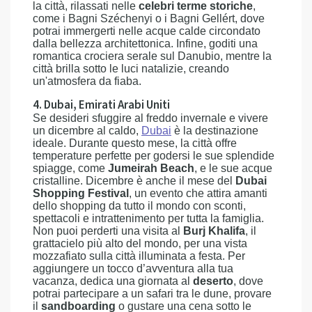
la città, rilassati nelle
celebri terme storiche
,
come i Bagni Széchenyi o i Bagni Gellért, dove
potrai immergerti nelle acque calde circondato
dalla bellezza architettonica. Infine, goditi una
romantica crociera serale sul Danubio, mentre la
città brilla sotto le luci natalizie, creando
un'atmosfera da fiaba.
4. Dubai, Emirati Arabi Uniti
Se desideri sfuggire al freddo invernale e vivere
un dicembre al caldo,
Dubai
è la destinazione
ideale. Durante questo mese, la città offre
temperature perfette per godersi le sue splendide
spiagge, come
Jumeirah Beach
, e le sue acque
cristalline. Dicembre è anche il mese del
Dubai
Shopping Festival
, un evento che attira amanti
dello shopping da tutto il mondo con sconti,
spettacoli e intrattenimento per tutta la famiglia.
Non puoi perderti una visita al
Burj Khalifa
, il
grattacielo più alto del mondo, per una vista
mozzafiato sulla città illuminata a festa. Per
aggiungere un tocco d’avventura alla tua
vacanza, dedica una giornata al
deserto
, dove
potrai partecipare a un safari tra le dune, provare
il
sandboarding
o gustare una cena sotto le