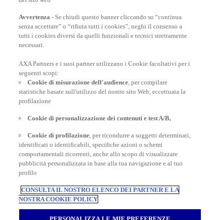
Avvertenza
- Se chiudi questo banner cliccando su “continua
senza accettare” o “rifiuta tutti i cookies”, neghi il consenso a
tutti i cookies diversi da quelli funzionali e tecnici strettamente
necessari.
AXA Partners e i suoi partner utilizzano i Cookie facoltativi per i
POLIZZE VIAGGIO
seguenti scopi:
Cookie di misurazione dell'audience
, per compilare
statistiche basate sull'utilizzo del nostro sito Web, eccettuata la
profilazione
CONSIGLI E INFORMAZIONI
Cookie di personalizzazione dei contenuti e test A/B,
Cookie di profilazione
, per ricondurre a soggetti determinati,
INFORMAZIONI UTILI
identificati o identificabili, specifiche azioni o schemi
comportamentali ricorrenti, anche allo scopo di visualizzare
pubblicità personalizzata in base alla tua navigazione e al tuo
profilo
CONSULTA IL NOSTRO ELENCO DEI PARTNER E LA
NOSTRA COOKIE POLICY
Inter Partner Assistance S.A. Compagnia di Assicurazioni e Riassicurazioni
Rappresentanza Generale per l’Italia - Via Carlo Pesenti 121 - 00156 Roma -
PERSONALIZZA LE MIE PREFERENZE