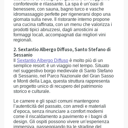
confortevole e rilassante. La spa è un’oasi di
benessere, con sauna, bagno turco e vasche
idromassaggio perfette per rigenerarsi dopo una
giornata sulla neve. Il ristorante interno propone
una cucina raffinata, con un menu che valorizza i
prodotti tipici abruzzesi, dagli arrosticini ai
formaggi locali, accompagnati dai migliori vini
regionali.
2. Sextantio Albergo Diffuso, Santo Stefano di
Sessanio
Il
Sextantio Albergo Diffuso
è molto più di un
semplice resort: è un viaggio nel tempo. Situato
nel suggestivo borgo medievale di Santo Stefano
di Sessanio, nel Parco Nazionale del Gran Sasso
e Monti della Laga, questa struttura rappresenta
un progetto unico di recupero del patrimonio
storico e culturale.
Le camere e gli spazi comuni mantengono
l’autenticità del passato, con arredi e materiali
d’epoca, senza rinunciare a comfort moderni
come il riscaldamento a pavimento e i bagni di
design. Gli ospiti possono vivere un’esperienza
immersiva, passeggiando tra le stradine del