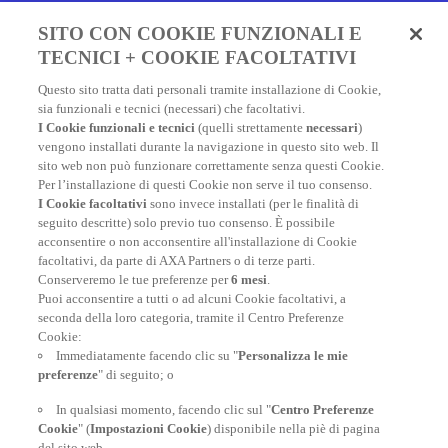
Fai un preventivo e acquista
SITO CON COOKIE FUNZIONALI E
in due minuti!
TECNICI + COOKIE FACOLTATIVI
Questo sito tratta dati personali tramite installazione di Cookie,
Assicurazione Viaggio AXA: scegli e acquista online la
sia funzionali e tecnici (necessari) che facoltativi.
migliore polizza, economica e completa, per viaggiare
I Cookie funzionali e tecnici
(quelli strettamente
necessari
)
nel mondo.
vengono installati durante la navigazione in questo sito web. Il
sito web non può funzionare correttamente senza questi Cookie.
Per l’installazione di questi Cookie non serve il tuo consenso.
I Cookie facoltativi
sono invece installati (per le finalità di
FAI UN PREVENTIVO
seguito descritte) solo previo tuo consenso. È possibile
acconsentire o non acconsentire all'installazione di Cookie
facoltativi, da parte di AXA Partners o di terze parti.
Conserveremo le tue preferenze per
6 mesi
.
Puoi acconsentire a tutti o ad alcuni Cookie facoltativi, a
seconda della loro categoria, tramite il Centro Preferenze
At your side, everyday
Cookie:
Immediatamente facendo clic su "
Personalizza le mie
preferenze
" di seguito; o
In qualsiasi momento, facendo clic sul "
Centro Preferenze
Cookie
" (
Impostazioni Cookie
) disponibile nella piè di pagina
del sito web