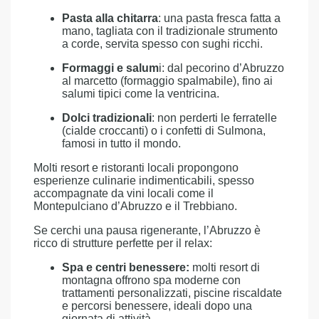
Pasta alla chitarra
: una pasta fresca fatta a
mano, tagliata con il tradizionale strumento
a corde, servita spesso con sughi ricchi.
Formaggi e salum
i: dal pecorino d’Abruzzo
al marcetto (formaggio spalmabile), fino ai
salumi tipici come la ventricina.
Dolci tradizionali
: non perderti le ferratelle
(cialde croccanti) o i confetti di Sulmona,
famosi in tutto il mondo.
Molti resort e ristoranti locali propongono
esperienze culinarie indimenticabili, spesso
accompagnate da vini locali come il
Montepulciano d’Abruzzo e il Trebbiano.
Se cerchi una pausa rigenerante, l’Abruzzo è
ricco di strutture perfette per il relax:
Spa e centri benessere:
molti resort di
montagna offrono spa moderne con
trattamenti personalizzati, piscine riscaldate
e percorsi benessere, ideali dopo una
giornata di attività.