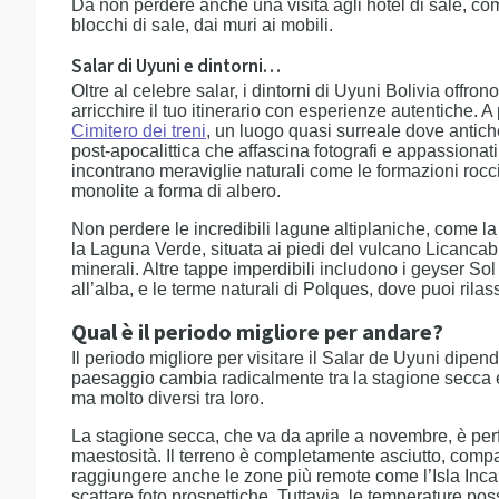
Da non perdere anche una visita agli hotel di sale, com
blocchi di sale, dai muri ai mobili.
Salar di Uyuni e dintorni…
Oltre al celebre salar, i dintorni di Uyuni Bolivia offron
arricchire il tuo itinerario con esperienze autentiche. A 
Cimitero dei treni
, un luogo quasi surreale dove anti
post-apocalittica che affascina fotografi e appassionati d
incontrano meraviglie naturali come le formazioni rocci
monolite a forma di albero.
Non perdere le incredibili lagune altiplaniche, come la
la Laguna Verde, situata ai piedi del vulcano Licancab
minerali. Altre tappe imperdibili includono i geyser S
all’alba, e le terme naturali di Polques, dove puoi rila
Qual è il periodo migliore per andare?
Il periodo migliore per visitare il Salar de Uyuni dipen
paesaggio cambia radicalmente tra la stagione secca e
ma molto diversi tra loro.
La stagione secca, che va da aprile a novembre, è perfet
maestosità. Il terreno è completamente asciutto, compatt
raggiungere anche le zone più remote come l’Isla Incah
scattare foto prospettiche. Tuttavia, le temperature po