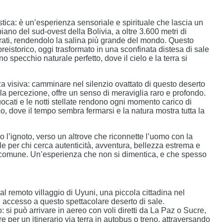
stica: è un’esperienza sensoriale e spirituale che lascia un
iano del sud-ovest della Bolivia, a oltre 3.600 metri di
adrati, rendendolo la salina più grande del mondo. Questo
reistorico, oggi trasformato in una sconfinata distesa di sale
o specchio naturale perfetto, dove il cielo e la terra si
za visiva: camminare nel silenzio ovattato di questo deserto
la percezione, offre un senso di meraviglia raro e profondo.
fuocati e le notti stellate rendono ogni momento carico di
o, dove il tempo sembra fermarsi e la natura mostra tutta la
o l’ignoto, verso un altrove che riconnette l’uomo con la
ile per chi cerca autenticità, avventura, bellezza estrema e
al comune. Un’esperienza che non si dimentica, e che spesso
al remoto villaggio di Uyuni, una piccola cittadina nel
i accesso a questo spettacolare deserto di sale.
si può arrivare in aereo con voli diretti da La Paz o Sucre,
 per un itinerario via terra in autobus o treno, attraversando