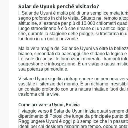
Salar de Uyuni: perché visitarlo?
Il Salar de Uyuni è molto più di una semplice meta turi
segno profondo in chi lo visita. Situato nel remoto altop
altitudine, si estende per più di 10.000 chilometri qu
luogo straordinario è ciò che rimane di un antico lago p
che, durante la stagione delle piogge, si trasforma in un
fondono in un unico orizzonte.
Ma la vera magia del Salar de Uyuni va oltre la bellez
bianco, circondati da paesaggi che sfidano la logica e 
Le isole di cactus, le formazioni minerali, i tramonti in
suggestione e introspezione. È un viaggio quasi mistic
sua potenza primordiale.
Visitare Uyuni significa intraprendere un percorso vers
vastità e il silenzio del mondo. È un richiamo irresistib
un contatto profondo con una natura intatta e fuori d
trasforma chi la vive.
Come arrivare a Uyuni, Bolivia
Il viaggio verso il Salar de Uyuni inizia quasi sempre d
dipartimento di Potosí che funge da principale punto d
Raggiungere Uyuni è oggi più semplice che in passato: 
ideali per chi desidera risparmiare tempo, oppure optare