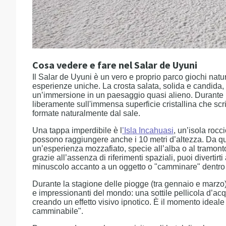
Cosa vedere e fare nel Salar de Uyuni
Il Salar de Uyuni è un vero e proprio parco giochi natur
esperienze uniche. La crosta salata, solida e candida, 
un’immersione in un paesaggio quasi alieno. Durante 
liberamente sull'immensa superficie cristallina che sc
formate naturalmente dal sale.
Una tappa imperdibile è l
’
Isla Incahuasi
, un’isola rocc
possono raggiungere anche i 10 metri d’altezza. Da qui
un’esperienza mozzafiato, specie all’alba o al tramonto.
grazie all’assenza di riferimenti spaziali, puoi divertirt
minuscolo accanto a un oggetto o "camminare" dentro
Durante la stagione delle piogge (tra gennaio e marzo), 
e impressionanti del mondo: una sottile pellicola d’acqua
creando un effetto visivo ipnotico. È il momento ideale 
camminabile".