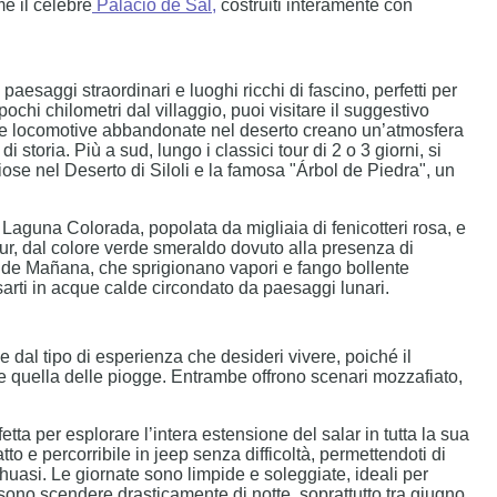
e il celebre
Palacio de Sal
,
costruiti interamente con
o paesaggi straordinari e luoghi ricchi di fascino, perfetti per
pochi chilometri dal villaggio, puoi visitare il suggestivo
che locomotive abbandonate nel deserto creano un’atmosfera
i storia. Più a sud, lungo i classici tour di 2 o 3 giorni, si
ose nel Deserto di Siloli e la famosa "Árbol de Piedra", un
 Laguna Colorada, popolata da migliaia di fenicotteri rosa, e
ur, dal colore verde smeraldo dovuto alla presenza di
ol de Mañana, che sprigionano vapori e fango bollente
ssarti in acque calde circondato da paesaggi lunari.
de dal tipo di esperienza che desideri vivere, poiché il
 quella delle piogge. Entrambe offrono scenari mozzafiato,
ta per esplorare l’intera estensione del salar in tutta la sua
o e percorribile in jeep senza difficoltà, permettendoti di
uasi. Le giornate sono limpide e soleggiate, ideali per
ssono scendere drasticamente di notte, soprattutto tra giugno