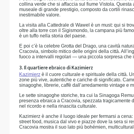
collina verde che si affaccia sul fiume Vistola. Quest
museale di grande prestigio, composto da cortili rinasci
inestimabile valore.
La visita alla Cattedrale di Wawel è un must: qui si tro
oltre alla torre con il Sigismondo, la campana più fam
è un tuffo nella storia del paese.
E poi c’è la celebre Grotta del Drago, una cavità natur
Cracovia, simbolo mitico delle origini della città. All’i
fuoco a intervalli regolari — una piccola sorpresa che 
3. Il quartiere ebraico di Kazimierz
Kazimierz
è il cuore culturale e spirituale della città.
zone più vive, autentiche e cariche di significato. Camm
sinagoghe, librerie, caffè dall’arredamento vintage e m
Le sette sinagoghe storiche, tra cui la Sinagoga Rem
presenza ebraica a Cracovia, spezzata tragicamente 
nel ricordo e nella rinascita culturale.
Kazimierz è anche il luogo ideale per fermarsi a cena: l
street food, musica dal vivo e piazze dove la sera si r
Cracovia mostra il suo lato più bohémien, multicultur