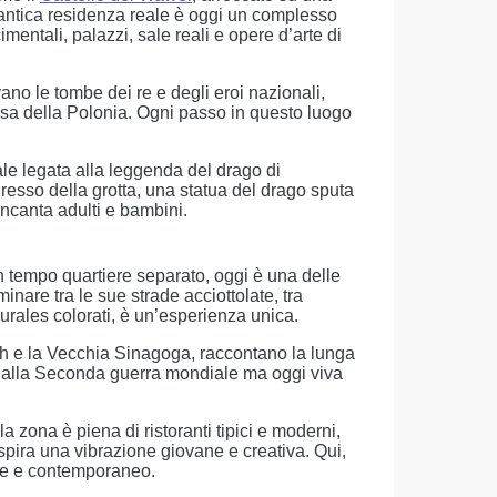
a antica residenza reale è oggi un complesso
mentali, palazzi, sale reali e opere d’arte di
vano le tombe dei re e degli eroi nazionali,
osa della Polonia. Ogni passo in questo luogo
ale legata alla leggenda del drago di
ngresso della grotta, una statua del drago sputa
incanta adulti e bambini.
 Un tempo quartiere separato, oggi è una delle
inare tra le sue strade acciottolate, tra
urales colorati, è un’esperienza unica.
uh e la Vecchia Sinagoga, raccontano la lunga
dalla Seconda guerra mondiale ma oggi viva
a zona è piena di ristoranti tipici e moderni,
espira una vibrazione giovane e creativa. Qui,
ale e contemporaneo.