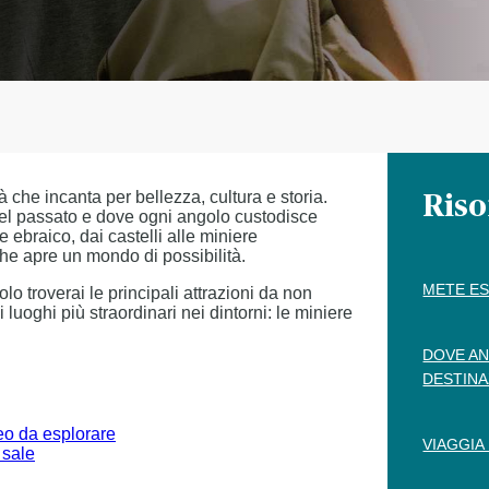
à che incanta per bellezza, cultura e storia.
Riso
del passato e dove ogni angolo custodisce
 ebraico, dai castelli alle miniere
e apre un mondo di possibilità.
METE ES
lo troverai le principali attrazioni da non
uoghi più straordinari nei dintorni: le miniere
DOVE AN
DESTINA
eo da esplorare
VIAGGIA
 sale