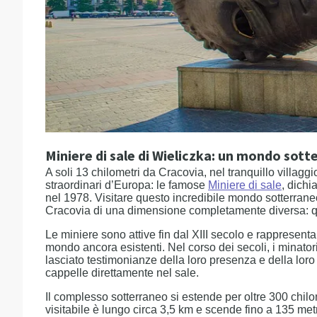
Miniere di sale di Wieliczka: un mondo sott
A soli 13 chilometri da Cracovia, nel tranquillo villaggi
straordinari d’Europa: le famose
Miniere di sale
, dich
nel 1978. Visitare questo incredibile mondo sotterrane
Cracovia di una dimensione completamente diversa: qu
Le miniere sono attive fin dal XIII secolo e rappresenta
mondo ancora esistenti. Nel corso dei secoli, i minato
lasciato testimonianze della loro presenza e della loro
cappelle direttamente nel sale.
Il complesso sotterraneo si estende per oltre 300 chilome
visitabile è lungo circa 3,5 km e scende fino a 135 metr