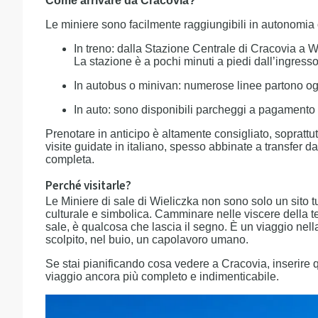
Come arrivare da Cracovia?
Le miniere sono facilmente raggiungibili in autonomia 
In treno: dalla Stazione Centrale di Cracovia a 
La stazione è a pochi minuti a piedi dall’ingresso
In autobus o minivan: numerose linee partono ogn
In auto: sono disponibili parcheggi a pagamento n
Prenotare in anticipo è altamente consigliato, soprattutt
visite guidate in italiano, spesso abbinate a transfer 
completa.
Perché visitarle?
Le Miniere di sale di Wieliczka non sono solo un sito t
culturale e simbolica. Camminare nelle viscere della ter
sale, è qualcosa che lascia il segno. È un viaggio nella 
scolpito, nel buio, un capolavoro umano.
Se stai pianificando cosa vedere a Cracovia, inserire qu
viaggio ancora più completo e indimenticabile.