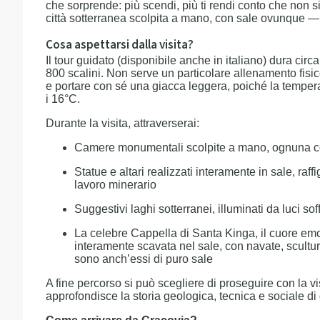
che sorprende: più scendi, più ti rendi conto che non si
città sotterranea scolpita a mano, con sale ovunque —
Cosa aspettarsi dalla visita?
Il tour guidato (disponibile anche in italiano) dura cir
800 scalini. Non serve un particolare allenamento fis
e portare con sé una giacca leggera, poiché la temperatu
i 16°C.
Durante la visita, attraverserai:
Camere monumentali scolpite a mano, ognuna co
Statue e altari realizzati interamente in sale, raff
lavoro minerario
Suggestivi laghi sotterranei, illuminati da luci 
La celebre Cappella di Santa Kinga, il cuore emo
interamente scavata nel sale, con navate, scultu
sono anch’essi di puro sale
A fine percorso si può scegliere di proseguire con la v
approfondisce la storia geologica, tecnica e sociale di