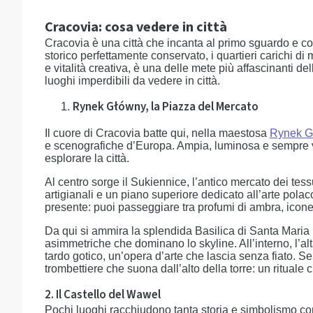
Cracovia: cosa vedere in città
Cracovia è una città che incanta al primo sguardo e co
storico perfettamente conservato, i quartieri carichi 
e vitalità creativa, è una delle mete più affascinanti del
luoghi imperdibili da vedere in città.
Rynek Główny, la Piazza del Mercato
Il cuore di Cracovia batte qui, nella maestosa
Rynek G
e scenografiche d’Europa. Ampia, luminosa e sempre vi
esplorare la città.
Al centro sorge il Sukiennice, l’antico mercato dei tess
artigianali e un piano superiore dedicato all’arte pola
presente: puoi passeggiare tra profumi di ambra, icone 
Da qui si ammira la splendida Basilica di Santa Maria 
asimmetriche che dominano lo skyline. All’interno, l’al
tardo gotico, un’opera d’arte che lascia senza fiato. S
trombettiere che suona dall’alto della torre: un rituale 
2. Il Castello del Wawel
Pochi luoghi racchiudono tanta storia e simbolismo co