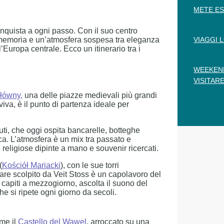
METE ES
nquista a ogni passo. Con il suo centro
di memoria e un’atmosfera sospesa tra eleganza
VIAGGI 
l’Europa centrale. Ecco un itinerario tra i
WEEKEND
VISITARE
łówny
,
una delle piazze medievali più grandi
va, è il punto di partenza ideale per
uti, che oggi ospita bancarelle, botteghe
cca. L’atmosfera è un mix tra passato e
religiose dipinte a mano e souvenir ricercati.
(
Kościół Mariacki
), con le sue torri
tare scolpito da Veit Stoss è un capolavoro del
e capiti a mezzogiorno, ascolta il suono del
che si ripete ogni giorno da secoli.
me il
Castello del Wawel
, arroccato su una