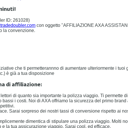
minuti!
er ID: 261028)
@tradedoubler.com
con oggetto "AFFILIAZIONE AXA ASSISTA
no la convenzione.
niziative che ti permetterannno di aumentare ulteriormente i tuoi
tc.) è già a tua disposizione
 di affiliazione:
uoi lettori di quanto sia importante la polizza viaggio. Ti permett
o bassi i costi. Noi di AXA offriamo la sicurezza del primo bran
etitivi.
cace. Sarai sorpreso dei nostri tassi di conversione rispetto ai n
emplicemente dimentica di stipulare una polizza viaggio. Molti 
o e la tua assicurazione viaggio. Sarai cool, ed efficace.