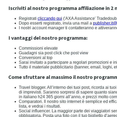
Iscriviti al nostro programma affiliazione in 2 
Registrati
cliccando qui
('AXA Assistance' Tradedoubl
Dopo esserti registrato, invia una mail a
publisher.it
I nostri account manager ti contatteranno e attiveran
I vantaggi del nostro programma:
Commissioni elevate
Guadagni sia post click che post view
Conversioni al top
Sarai invitato a partecipare a regolari promozioni e i
Tutto il materiale pubblicitario (banner, email, loghi, e
Come sfruttare al massimo il nostro programma
Travel blogger. All’interno dei tuoi post, ricorda ai t
di imprevisti. Saranno sorpresi di sapere quanto sian
in italiano h24 365 giorni all’anno, e prezzi molto comp
Comparatori. Il nostro sito internet è semplice ed effi
lista, e vedrai i risultati.
Social influencer. La maggior parte dei viaggiatori s
obbligatoria. Posta una foto con il tuo biglietto d’aere