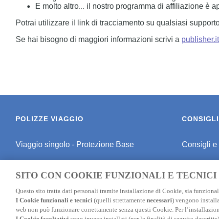
E molto altro... il nostro programma di affiliazione è a
Potrai utilizzare il link di tracciamento su qualsiasi supporto
Se hai bisogno di maggiori informazioni scrivi a
publisher.
POLIZZE VIAGGIO
CONSIGLI
Viaggio singolo - Protezione Base
Consigli e
Viaggio singolo - Protezione Media
Consigli pe
SITO CON COOKIE FUNZIONALI E TECNICI
Viaggio singolo - Schermo Totale
Consigli P
Questo sito tratta dati personali tramite installazione di Cookie, sia funzionali
I Cookie funzionali e tecnici
(quelli strettamente
necessari
) vengono installa
Polizza Studenti
Assicuraz
web non può funzionare correttamente senza questi Cookie. Per l’installazion
I Cookie facoltativi
sono invece installati (per le finalità di seguito descritt