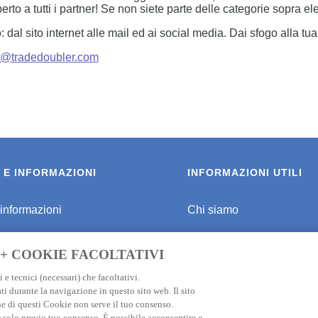
perto a tutti i partner! Se non siete parte delle categorie sopra e
: dal sito internet alle mail ed ai social media. Dai sfogo alla tua 
it@tradedoubler.com
 E INFORMAZIONI
INFORMAZIONI UTILI
 informazioni
Chi siamo
r viaggiare sicuri
Programma di affiliazione
 + COOKIE FACOLTATIVI
er Destinazione
Informativa privacy
 e tecnici (necessari) che facoltativi.
ti durante la navigazione in questo sito web. Il sito
ione Viaggio Giappone
FAQ
e di questi Cookie non serve il tuo consenso.
e) solo previo tuo consenso. È possibile acconsentire o