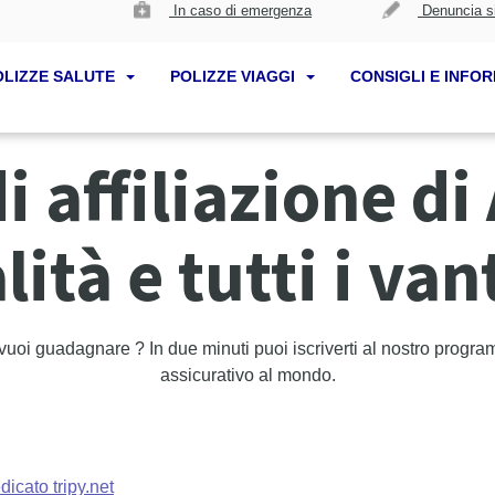
In caso di emergenza
Denuncia si
OLIZZE SALUTE
POLIZZE VIAGGI
CONSIGLI E INFO
affiliazione di 
ità e tutti i van
t e vuoi guadagnare ? In due minuti puoi iscriverti al nostro pro
assicurativo al mondo.
dicato tripy.net