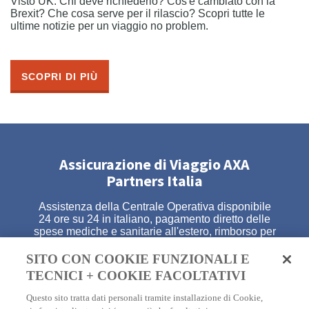
Visto UK. Chi deve richiederlo? Cos'è cambiato con la
Brexit? Che cosa serve per il rilascio? Scopri tutte le
ultime notizie per un viaggio no problem.
SCOPRI DI PIÙ
Assicurazione di Viaggio AXA
Partners Italia
Assistenza della Centrale Operativa disponibile
24 ore su 24 in italiano, pagamento diretto delle
spese mediche e sanitarie all'estero, rimborso per
l'annullamento del tuo viaggio, garanzia per la
perdita del tuo bagaglio e assistenza legale
SITO CON COOKIE FUNZIONALI E
all'estero. E molto altro!
TECNICI + COOKIE FACOLTATIVI
Questo sito tratta dati personali tramite installazione di Cookie,