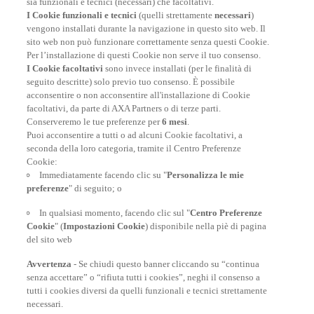
sia funzionali e tecnici (necessari) che facoltativi.
A PARTIRE DA 7,26€
I Cookie funzionali e tecnici
(quelli strettamente
necessari
)
vengono installati durante la navigazione in questo sito web. Il
sito web non può funzionare correttamente senza questi Cookie.
Per l’installazione di questi Cookie non serve il tuo consenso.
I Cookie facoltativi
sono invece installati (per le finalità di
seguito descritte) solo previo tuo consenso. È possibile
I nostri numeri
acconsentire o non acconsentire all'installazione di Cookie
facoltativi, da parte di AXA Partners o di terze parti.
Conserveremo le tue preferenze per
6 mesi
.
Puoi acconsentire a tutti o ad alcuni Cookie facoltativi, a
7.957
seconda della loro categoria, tramite il Centro Preferenze
Cookie:
dipendenti
39
Immediatamente facendo clic su "
Personalizza le mie
preferenze
" di seguito; o
centrale operativa
13.263
In qualsiasi momento, facendo clic sul "
Centro Preferenze
Cookie
" (
Impostazioni Cookie
) disponibile nella piè di pagina
rimpatri
del sito web
Avvertenza
- Se chiudi questo banner cliccando su “continua
senza accettare” o “rifiuta tutti i cookies”, neghi il consenso a
tutti i cookies diversi da quelli funzionali e tecnici strettamente
necessari.