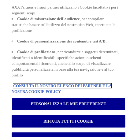
AXA Partners e i suoi partner utilizzano i Cookie facoltativi per i
POLIZZE VIAGGIO
seguenti scopi:
Cookie di misurazione dell'audience
, per compilare
statistiche basate sull'utilizzo del nostro sito Web, eccettuata la
profilazione
CONSIGLI E INFORMAZIONI
Cookie di personalizzazione dei contenuti e test A/B,
Cookie di profilazione
, per ricondurre a soggetti determinati,
INFORMAZIONI UTILI
identificati o identificabili, specifiche azioni o schemi
comportamentali ricorrenti, anche allo scopo di visualizzare
pubblicità personalizzata in base alla tua navigazione e al tuo
profilo
CONSULTA IL NOSTRO ELENCO DEI PARTNER E LA
NOSTRA COOKIE POLICY
Inter Partner Assistance S.A. Compagnia di Assicurazioni e Riassicurazioni
Rappresentanza Generale per l’Italia - Via Carlo Pesenti 121 - 00156 Roma -
PERSONALIZZA LE MIE PREFERENZE
Tel.06/42118.1 Sede legale Bruxelles – 7, Boulevard du Régent – Capitale
sociale € 180.702.613,00 interamente versato – Gruppo AXA Partners N.
Iscrizione all’Albo Imprese di Assicurazioni e Riassicurazioni I.00014 -
Autorizzazione Ministeriale n. 19662 del 19.10.1993 Registro delle Imprese di
RIFIUTA TUTTI I COOKIE
Roma RM – Numero REA 792129 - Part. I.V.A. 04673941003 - Cod. Fisc.
03420940151
AXA Schengen Insurance
|
AXA Seguros y asistencia en viajes
|
AXA