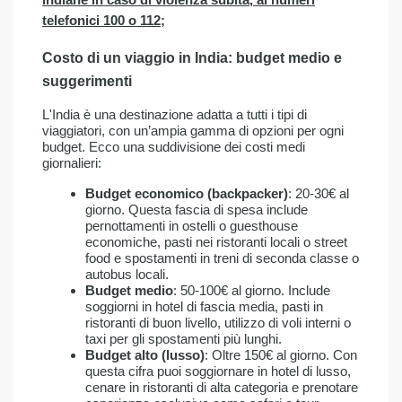
indiane in caso di violenza subita, ai numeri
telefonici 100 o 112;
Costo di un viaggio in India: budget medio e
suggerimenti
L'India è una destinazione adatta a tutti i tipi di
viaggiatori, con un’ampia gamma di opzioni per ogni
budget. Ecco una suddivisione dei costi medi
giornalieri:
Budget economico (backpacker)
: 20-30€ al
giorno. Questa fascia di spesa include
pernottamenti in ostelli o guesthouse
economiche, pasti nei ristoranti locali o street
food e spostamenti in treni di seconda classe o
autobus locali.
Budget medio
: 50-100€ al giorno. Include
soggiorni in hotel di fascia media, pasti in
ristoranti di buon livello, utilizzo di voli interni o
taxi per gli spostamenti più lunghi.
Budget alto (lusso)
: Oltre 150€ al giorno. Con
questa cifra puoi soggiornare in hotel di lusso,
cenare in ristoranti di alta categoria e prenotare