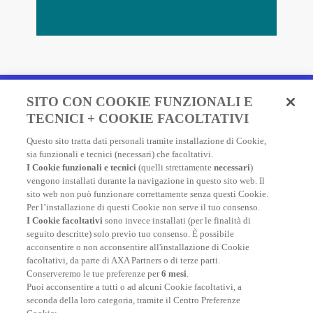
Fai un preventivo e acquista
SITO CON COOKIE FUNZIONALI E
in due minuti!
TECNICI + COOKIE FACOLTATIVI
Questo sito tratta dati personali tramite installazione di Cookie,
Assicurazione Viaggio AXA: scegli e acquista online la
sia funzionali e tecnici (necessari) che facoltativi.
migliore polizza, economica e completa, per viaggiare
I Cookie funzionali e tecnici
(quelli strettamente
necessari
)
nel mondo.
vengono installati durante la navigazione in questo sito web. Il
sito web non può funzionare correttamente senza questi Cookie.
Per l’installazione di questi Cookie non serve il tuo consenso.
I Cookie facoltativi
sono invece installati (per le finalità di
FAI UN PREVENTIVO
seguito descritte) solo previo tuo consenso. È possibile
acconsentire o non acconsentire all'installazione di Cookie
facoltativi, da parte di AXA Partners o di terze parti.
Conserveremo le tue preferenze per
6 mesi
.
Puoi acconsentire a tutti o ad alcuni Cookie facoltativi, a
seconda della loro categoria, tramite il Centro Preferenze