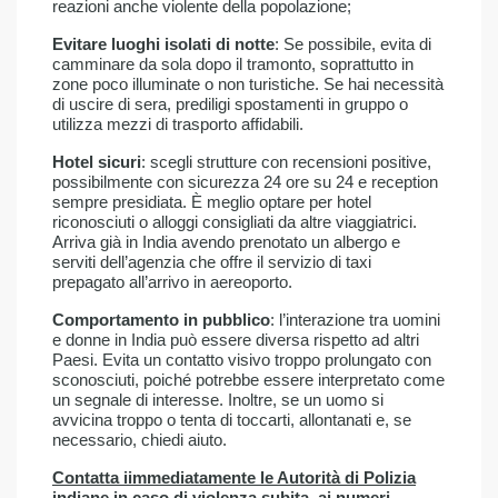
reazioni anche violente della popolazione;
Evitare luoghi isolati di notte
: Se possibile, evita di
camminare da sola dopo il tramonto, soprattutto in
zone poco illuminate o non turistiche. Se hai necessità
di uscire di sera, prediligi spostamenti in gruppo o
utilizza mezzi di trasporto affidabili.
Hotel sicuri
: scegli strutture con recensioni positive,
possibilmente con sicurezza 24 ore su 24 e reception
sempre presidiata. È meglio optare per hotel
riconosciuti o alloggi consigliati da altre viaggiatrici.
Arriva già in India avendo prenotato un albergo e
serviti dell’agenzia che offre il servizio di taxi
prepagato all’arrivo in aereoporto.
Comportamento in pubblico
: l’interazione tra uomini
e donne in India può essere diversa rispetto ad altri
Paesi. Evita un contatto visivo troppo prolungato con
sconosciuti, poiché potrebbe essere interpretato come
un segnale di interesse. Inoltre, se un uomo si
avvicina troppo o tenta di toccarti, allontanati e, se
necessario, chiedi aiuto.
Contatta iimmediatamente le Autorità di Polizia