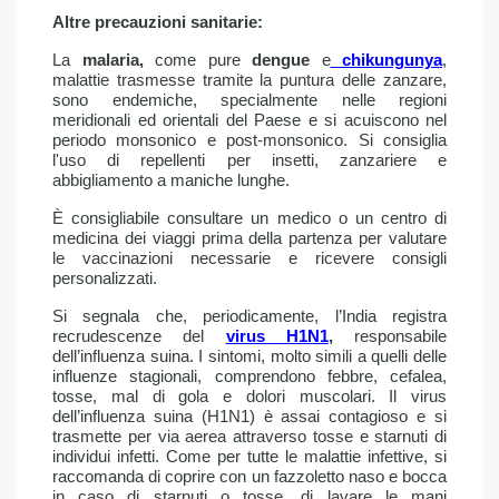
Altre precauzioni sanitarie:
La
malaria,
come pure
dengue
e
chikungunya
,
malattie trasmesse tramite la puntura delle zanzare,
sono endemiche, specialmente nelle regioni
meridionali ed orientali del Paese e si acuiscono nel
periodo monsonico e post-monsonico. Si consiglia
l'uso di repellenti per insetti, zanzariere e
abbigliamento a maniche lunghe.​
È consigliabile consultare un medico o un centro di
medicina dei viaggi prima della partenza per valutare
le vaccinazioni necessarie e ricevere consigli
personalizzati.​
Si segnala che, periodicamente, l’India registra
recrudescenze del
virus H1N1
,
responsabile
dell’influenza suina. I sintomi, molto simili a quelli delle
influenze stagionali, comprendono febbre, cefalea,
tosse, mal di gola e dolori muscolari. Il virus
dell’influenza suina (H1N1) è assai contagioso e si
trasmette per via aerea attraverso tosse e starnuti di
individui infetti. Come per tutte le malattie infettive, si
raccomanda di coprire con un fazzoletto naso e bocca
in caso di starnuti o tosse, di lavare le mani