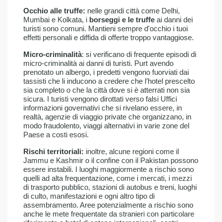
Occhio alle truffe:
nelle grandi città come Delhi,
Mumbai e Kolkata, i
borseggi e le truffe
ai danni dei
turisti sono comuni. Mantieni sempre d'occhio i tuoi
effetti personali e diffida di offerte troppo vantaggiose.
Micro-criminalità
: si verificano di frequente episodi di
micro-criminalità ai danni di turisti. Purt avendo
prenotato un albergo, i predetti vengono fuorviati dai
tassisti che li inducono a credere che l’hotel prescelto
sia completo o che la città dove si è atterrati non sia
sicura. I turisti vengono dirottati verso falsi Uffici
informazioni governativi che si rivelano essere, in
realtà, agenzie di viaggio private che organizzano, in
modo fraudolento, viaggi alternativi in varie zone del
Paese a costi esosi.
Rischi territoriali:
inoltre, alcune regioni come il
Jammu e Kashmir o il confine con il Pakistan possono
essere instabili. I luoghi maggiormente a rischio sono
quelli ad alta frequentazione, come i mercati, i mezzi
di trasporto pubblico, stazioni di autobus e treni, luoghi
di culto, manifestazioni e ogni altro tipo di
assembramento. Aree potenzialmente a rischio sono
anche le mete frequentate da stranieri con particolare