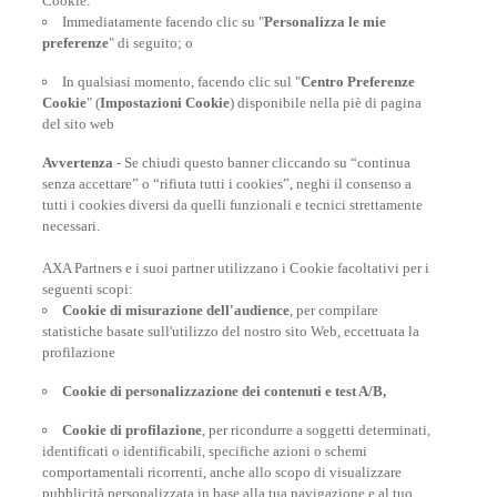
At your side, everyday
Cookie:
Immediatamente facendo clic su "
Personalizza le mie
preferenze
" di seguito; o
In qualsiasi momento, facendo clic sul "
Centro Preferenze
Cookie
" (
Impostazioni Cookie
) disponibile nella piè di pagina
del sito web
Avvertenza
- Se chiudi questo banner cliccando su “continua
senza accettare” o “rifiuta tutti i cookies”, neghi il consenso a
tutti i cookies diversi da quelli funzionali e tecnici strettamente
necessari.
AXA Partners e i suoi partner utilizzano i Cookie facoltativi per i
POLIZZE VIAGGIO
seguenti scopi:
Cookie di misurazione dell'audience
, per compilare
statistiche basate sull'utilizzo del nostro sito Web, eccettuata la
profilazione
CONSIGLI E INFORMAZIONI
Cookie di personalizzazione dei contenuti e test A/B,
Cookie di profilazione
, per ricondurre a soggetti determinati,
INFORMAZIONI UTILI
identificati o identificabili, specifiche azioni o schemi
comportamentali ricorrenti, anche allo scopo di visualizzare
pubblicità personalizzata in base alla tua navigazione e al tuo