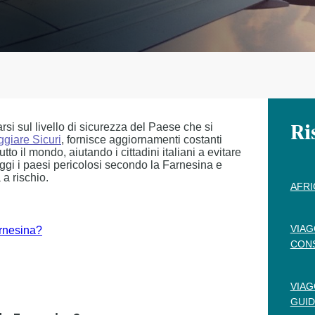
rsi sul livello di sicurezza del Paese che si
Ri
ggiare Sicuri
, fornisce aggiornamenti costanti
tto il mondo, aiutando i cittadini italiani a evitare
 oggi i paesi pericolosi secondo la Farnesina e
a rischio.
AFRI
VIAG
arnesina?
CONS
VIAG
GUID