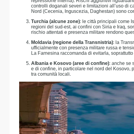
repressione interna). Rischi aggiuntivi riguardano
controlli doganali severi e limitazioni all’uso di 
Nord (Cecenia, Inguscezia, Daghestan) sono cons
Turchia (alcune zone)
: le città principali come
regioni del sud-est, ai confini con Siria e Iraq, so
rischio attentati e presenza militare rendono que
Moldavia (regione della Transnistria)
: la Trans
ufficialmente con presenza militare russa e tensio
La Farnesina raccomanda di evitarla, soprattutto i
Albania e Kosovo (aree di confine)
: anche se s
e di confine, in particolare nel nord del Kosovo,
tra comunità locali.