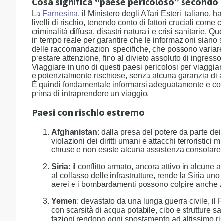
Cosa significa “paese pericoloso” secondo 
La
Farnesina
,
il Ministero degli Affari Esteri italiano, h
livelli di rischio, tenendo conto di fattori cruciali come co
criminalità diffusa, disastri naturali e crisi sanitarie
in tempo reale per garantire che le informazioni siano 
delle raccomandazioni specifiche, che possono variare 
prestare attenzione, fino al divieto assoluto di ingress
Viaggiare in uno di questi paesi pericolosi per viaggiar
e potenzialmente rischiose, senza alcuna garanzia di
È quindi fondamentale informarsi adeguatamente e co
prima di intraprendere un viaggio.
Paesi con rischio estremo
Afghanistan
: dalla presa del potere da parte dei
violazioni dei diritti umani e attacchi terroristic
chiuse e non esiste alcuna assistenza consolare per
Siria
: il conflitto armato, ancora attivo in alcune 
al collasso delle infrastrutture, rende la Siria un
aerei e i bombardamenti possono colpire anche z
Yemen
: devastato da una lunga guerra civile, il 
con scarsità di acqua potabile, cibo e strutture san
fazioni rendono ogni spostamento ad altissimo ri