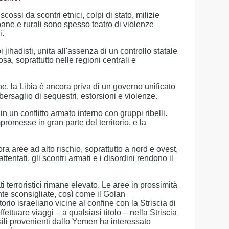
cossi da scontri etnici, colpi di stato, milizie
rbane e rurali sono spesso teatro di violenze
i.
jihadisti, unita all'assenza di un controllo statale
a, soprattutto nelle regioni centrali e
one, la Libia è ancora priva di un governo unificato
 bersaglio di sequestri, estorsioni e violenze.
 in un conflitto armato interno con gruppi ribelli.
omesse in gran parte del territorio, e la
ra aree ad alto rischio, soprattutto a nord e ovest,
ttentati, gli scontri armati e i disordini rendono il
tati terroristici rimane elevato. Le aree in prossimità
te sconsigliate, così come il Golan
torio israeliano vicine al confine con la Striscia di
ettuare viaggi – a qualsiasi titolo – nella Striscia
ssili provenienti dallo Yemen ha interessato