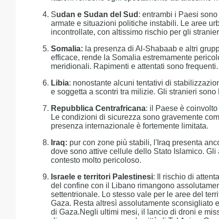
S
udan e Sudan del Sud
: entrambi i Paesi sono s
armate e situazioni politiche instabili. Le aree u
incontrollate, con altissimo rischio per gli stranier
Somalia:
la presenza di Al-Shabaab e altri gruppi 
efficace, rende la Somalia estremamente pericolos
meridionali. Rapimenti e attentati sono frequenti.
Libia
: nonostante alcuni tentativi di stabilizzazi
e soggetta a scontri tra milizie. Gli stranieri sono
Repubblica Centrafricana
: il Paese è coinvolto
Le condizioni di sicurezza sono gravemente compr
presenza internazionale è fortemente limitata.
Iraq:
pur con zone più stabili, l'Iraq presenta anco
dove sono attive cellule dello Stato Islamico. Gli a
contesto molto pericoloso.
Israele e territori Palestinesi
: Il rischio di atten
del confine con il Libano rimangono assolutamen
settentrionale. Lo stesso vale per le aree del terri
Gaza. Resta altresì assolutamente sconsigliato eff
di Gaza.Negli ultimi mesi, il lancio di droni e mi