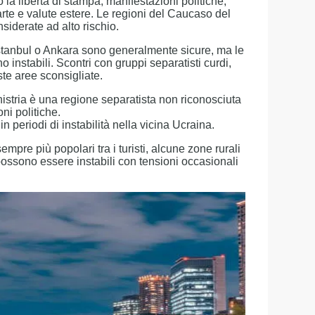
 la libertà di stampa, manifestazioni politiche,
carte e valute estere. Le regioni del Caucaso del
iderate ad alto rischio.
 Istanbul o Ankara sono generalmente sicure, ma le
no instabili. Scontri con gruppi separatisti curdi,
ste aree sconsigliate.
nistria è una regione separatista non riconosciuta
ni politiche.
n periodi di instabilità nella vicina Ucraina.
empre più popolari tra i turisti, alcune zone rurali
 possono essere instabili con tensioni occasionali