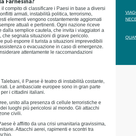
la Farnesina?
a il compito di classificare i Paesi in base a diversi
VIAG
nflitti armati, instabilità politica, terrorismo,
. Questi elementi vengono costantemente aggiornati
NECE
sempre attuali e pertinenti. Ogni nazione riceve
dalla semplice cautela, che invita i viaggiatori a
o, che segnala situazioni di grave pericolo.
QUAN
e può esporre il turista a situazioni imprevedibili
 assistenza o evacuazione in caso di emergenze.
nsiderare attentamente le raccomandazioni
 Talebani, il Paese è teatro di instabilità costante,
i mirati. Le ambasciate europee sono in gran parte
 i cittadini italiani.
aree, unito alla presenza di cellule terroristiche e
o dei luoghi più pericolosi al mondo. Gli attacchi
one civili.
Paese è afflitto da una crisi umanitaria gravissima,
itarie. Attacchi aerei, rapimenti e scontri tra
schio.