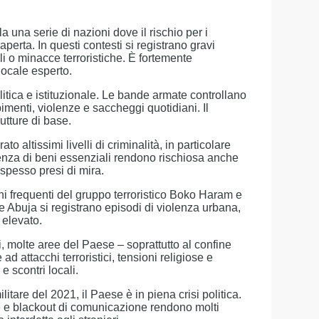
 una serie di nazioni dove il rischio per i
perta. In questi contesti si registrano gravi
vili o minacce terroristiche. È fortemente
locale esperto.
olitica e istituzionale. Le bande armate controllano
imenti, violenze e saccheggi quotidiani. Il
utture di base.
o altissimi livelli di criminalità, in particolare
renza di beni essenziali rendono rischiosa anche
 spesso presi di mira.
hi frequenti del gruppo terroristico Boko Haram e
e Abuja si registrano episodi di violenza urbana,
 elevato.
, molte aree del Paese – soprattutto al confine
ad attacchi terroristici, tensioni religiose e
e scontri locali.
litare del 2021, il Paese è in piena crisi politica.
te e blackout di comunicazione rendono molti