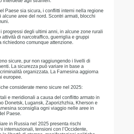
 interdette agli stranieri.
l Paese sia sicura, i conflitti interni nella regione
li alcune aree del nord. Scontri armati, blocchi
muni.
i progressi degli ultimi anni, in alcune zone rurali
tività di narcotraffico, guerriglia e gruppi
, ma richiedono comunque attenzione.
o sicure, pur non raggiungendo i livelli di
inenti. La sicurezza può variare in base a
o o criminalità organizzata. La Farnesina aggiorna
ni europee.
iche considerate meno sicure nel 2025:
ntali e meridionali a causa del conflitto armato in
ono Donetsk, Lugansk, Zaporizhzhia, Kherson e
rnesina sconsiglia ogni viaggio nelle aree in
del Paese.
giare in Russia nel 2025 presenta rischi
oni internazionali, tensioni con l’Occidente,