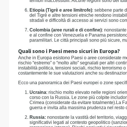
territori inaccessibili. Alcune regioni sono del tutto
Etiopia (Tigrè e aree limitrofe)
: sebbene parte de
del Tigrè e altre tensioni etniche rendono instabi
stradali e difficoltà di accesso ai servizi sono co
Colombia (aree rurali e di confine)
: nonostante 
e al confine con Venezuela e Panama persistono at
paramilitari. Le città principali sono più sicure
Quali sono i Paesi meno sicuri in Europa?
Anche in Europa esistono Paesi o aree considerate men
rischio “estremo” o “molto alto” segnalati per altri cont
instabilità politica, tensioni sociali, rischio terrorism
costantemente le sue valutazioni anche su destinazio
Ecco una panoramica dei Paesi europei o zone specif
Ucraina
: rischio molto elevato nelle regioni orie
corso con la Russia. Le zone più colpite includ
Crimea (considerate da evitare totalmente).La Fa
guerra e invita alla massima prudenza nel resto 
Russia:
nonostante la vastità del territorio, viag
significativi legati al contesto geopolitico (sanzi