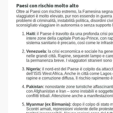
Paesi con rischio molto alto
Oltre ai Paesi con rischio estremo, la Farnesina segnala
viaggiatori è molto elevato, pur non essendo in guerra a
problemi di criminalità, instabilità politica, disordini ci
sconsigliato viaggiare in autonomia o senza supporto 
Haiti
: il Paese è travolto da una profonda crisi p
intere zone della capitale Port-au-Prince, con rap
sistema sanitario è precario, così come le infrastr
Venezuela
: la crisi economica e sociale ha generat
nelle grandi città. Rapine, sequestri lampo e ca
la permanenza breve. I viaggiatori stranieri sono
Nigeria:
il nord-est del Paese è colpito da attacc
dell’ISIS West Africa. Anche in città come Lagos 
rapine e corruzione diffusa. Il rischio rapimento è
Pakistan:
nonostante zone turistiche affascinanti
con Afghanistan e Iran – sono instabili e soggette 
conflitti tribali. Attenzione anche a manifestazioni 
Myanmar (ex Birmania):
dopo il colpo di stato mi
Scontri armati, repressioni violente delle protes