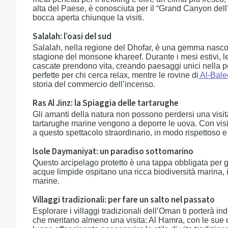
alta del Paese, è conosciuta per il “Grand Canyon del
bocca aperta chiunque la visiti.
Salalah: l’oasi del sud
Salalah, nella regione del Dhofar, è una gemma nasco
stagione del monsone khareef. Durante i mesi estivi, l
cascate prendono vita, creando paesaggi unici nella p
perfette per chi cerca relax, mentre le rovine di
Al-Bal
storia del commercio dell’incenso.
Ras Al Jinz: la Spiaggia delle tartarughe
Gli amanti della natura non possono perdersi una visit
tartarughe marine vengono a deporre le uova. Con visite
a questo spettacolo straordinario, in modo rispettoso e
Isole Daymaniyat: un paradiso sottomarino
Questo arcipelago protetto è una tappa obbligata per g
acque limpide ospitano una ricca biodiversità marina, inc
marine.
Villaggi tradizionali: per fare un salto nel passato
Esplorare i villaggi tradizionali dell’Oman ti porterà 
che meritano almeno una visita: Al Hamra, con le sue ca