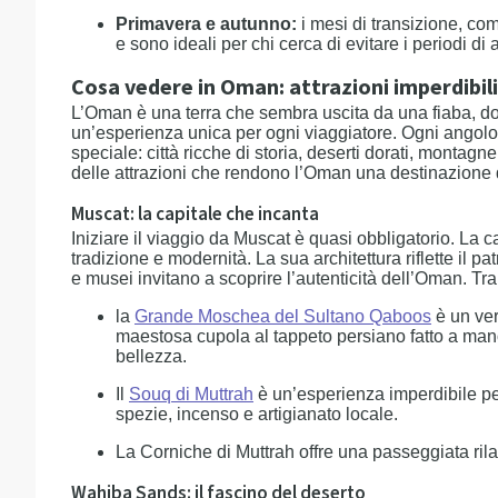
Primavera e autunno:
i mesi di transizione, co
e sono ideali per chi cerca di evitare i periodi di a
Cosa vedere in Oman: attrazioni imperdibili
L’Oman è una terra che sembra uscita da una fiaba, dov
un’esperienza unica per ogni viaggiatore. Ogni angolo
speciale: città ricche di storia, deserti dorati, monta
delle attrazioni che rendono l’Oman una destinazione
Muscat: la capitale che incanta
Iniziare il viaggio da Muscat è quasi obbligatorio. La 
tradizione e modernità. La sua architettura riflette il p
e musei invitano a scoprire l’autenticità dell’Oman. Tr
la
Grande Moschea del Sultano Qaboos
è un ver
maestosa cupola al tappeto persiano fatto a mano
bellezza.
Il
Souq di Muttrah
è un’esperienza imperdibile per
spezie, incenso e artigianato locale.
La Corniche di Muttrah offre una passeggiata rila
Wahiba Sands: il fascino del deserto