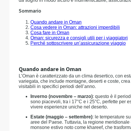
da sogno in modo sicuro e indimenticabile, assicuraz
Sommario
Quando andare in Oman
Cosa vedere in Oman: attrazioni imperdibili
Cosa fare in Oman
Oman: sicurezza e consigli utili per i viaggiatori
Perché sottoscrivere un’assicurazione viaggio
Quando andare in Oman
L’Oman è caratterizzato da un clima desertico, con estati
variegata, che include montagne, deserti e coste, crea
visitabili in specifici periodi dell’anno.
Inverno (novembre – marzo)
: questo è il perio
sono piacevoli, tra i 17°C e i 25°C, perfette per e
vivere esperienze uniche nel deserto.
Estate (maggio – settembre)
: le temperature su
aree del Paese. Tuttavia, la regione meridionale 
monsone estivo noto come khareef, che trasforma