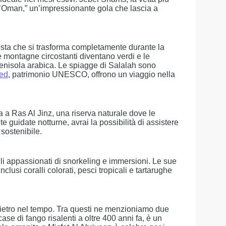
l’Oman,” un’impressionante gola che lascia a
sta che si trasforma completamente durante la
e montagne circostanti diventano verdi e le
enisola arabica. Le spiagge di Salalah sono
eed
, patrimonio UNESCO, offrono un viaggio nella
a a Ras Al Jinz, una riserva naturale dove le
 guidate notturne, avrai la possibilità di assistere
 sostenibile.
li appassionati di snorkeling e immersioni. Le sue
lusi coralli colorati, pesci tropicali e tartarughe
indietro nel tempo. Tra questi ne menzioniamo due
se di fango risalenti a oltre 400 anni fa, è un