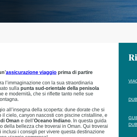
Ri
un’
assicurazione viaggio
prima di partire
VIA
ura l’immaginazione con la sua straordinaria
uato sulla
punta sud-orientale della penisola
e e modernità, che si riflette tanto nelle sue
montagna.
DUB
io all’insegna della scoperta: dune dorate che si
l cielo, canyon nascosti con piscine cristalline, e
GUI
 di Oman
e dell’
Oceano Indiano
. In questa guida
DUB
o della bellezza che troverai in Oman. Qui troverai
i inclusi i consigli per vivere questa destinazione