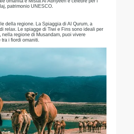
nale omanita e Misfat Al Abriyeen è celebre per i
 falaj, patrimonio UNESCO.
le della regione. La Spiaggia di Al Qurum, a
 relax. Le spiagge di Tiwi e Fins sono ideali per
b, nella regione di Musandam, puoi vivere
ra i fiordi omaniti.