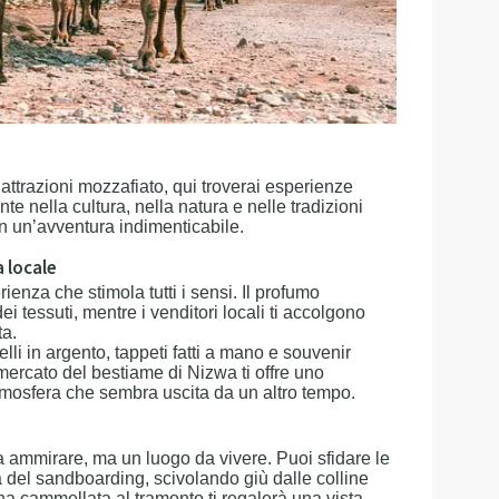
ttrazioni mozzafiato, qui troverai esperienze
 nella cultura, nella natura e nelle tradizioni
in un’avventura indimenticabile.
a locale
enza che stimola tutti i sensi. Il profumo
ei tessuti, mentre i venditori locali ti accolgono
ta.
lli in argento, tappeti fatti a mano e souvenir
 mercato del bestiame di Nizwa ti offre uno
atmosfera che sembra uscita da un altro tempo.
 ammirare, ma un luogo da vivere. Puoi sfidare le
 del sandboarding, scivolando giù dalle colline
na cammellata al tramonto ti regalerà una vista