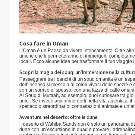
Cosa fare in Oman
L’Oman è un Paese da vivere intensamente. Oltre alle a
uniche che ti permetteranno di immergerti completamente
locali. Ecco alcune idee per trasformare il tuo viaggio 
Scopri la magia dei souq: un’immersione nella cultur
Passeggiare tra i banchi di un souq omanita è un’esperi
dell’incenso si mescola ai colori vivaci delle spezie e d
con un sorriso e, spesso, con una tazza di caffè omani
Al Souq di Muttrah, ad esempio, puoi curiosare tra gioie
unici. Se invece ami immergerti nella vita autentica, il
spettacolo straordinario: contrattazioni animate e un’
Avventure nel deserto: oltre le dune
Il deserto di Wahiba Sands non è solo un panorama da
dune con un’escursione in quad o provare l’adrenalina
sabbiose. Se preferisci un’esperienza più tranquilla, u