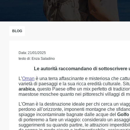
BLOG
Data: 21/01/2025
testo di: Enza Saladino
Le autorità raccomandano di sottoscrivere 
L’
Oman
è una terra affascinante e misteriosa che catt
varietà di paesaggi e la sua ricca eredità culturale. Sit
arabica
, questo Paese offre un mix perfetto di tradizion
maestose moschee quanto nei pittoreschi villaggi di 
L’Oman è la destinazione ideale per chi cerca un viagg
perdono all’orizzonte, imponenti montagne che sfidano i
spiagge incontaminate bagnate dalle acque del
Golfo
di porteremo a fare un viaggio: consideralo un assaggi
suggerimenti su quando partire, le attrazioni imperdibil