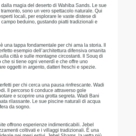
e dalla magia del deserto di Wahiba Sands. Le sue
l tramonto, sono un vero spettacolo naturale. Qui
sperti locali, per esplorare le vaste distese di
un campo beduino, gustando piatti tradizionali e
è una tappa fondamentale per chi ama la storia. Il
erfetto esempio dell’architettura difensiva omanita
ulla città e sulle montagne circostanti. Il Souq di
che si tiene ogni venerdì e che offre uno
re oggetti in argento, datteri freschi e spezie.
perfetti per chi cerca una pausa rinfrescante. Wadi
i. Il percorso ti conduce attraverso gole
uotare e scoprire una grotta segreta. Wadi Bani
nata rilassante. Le sue piscine naturali di acqua
fera da sogno.
s
te offrono esperienze indimenticabili. Jebel
amenti coltivati e i villaggi tradizionali. È una
, ideale nei mesi estivi. Jebel Shams, la vetta più