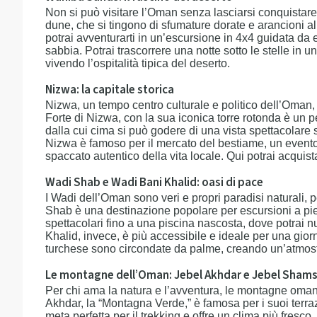
Non si può visitare l’Oman senza lasciarsi conquistar
dune, che si tingono di sfumature dorate e arancioni a
potrai avventurarti in un’escursione in 4x4 guidata da e
sabbia. Potrai trascorrere una notte sotto le stelle in 
vivendo l’ospitalità tipica del deserto.
Nizwa: la capitale storica
Nizwa, un tempo centro culturale e politico dell’Oman, 
Forte di Nizwa, con la sua iconica torre rotonda è un p
dalla cui cima si può godere di una vista spettacolare s
Nizwa è famoso per il mercato del bestiame, un evento 
spaccato autentico della vita locale. Qui potrai acquista
Wadi Shab e Wadi Bani Khalid: oasi di pace
I Wadi dell’Oman sono veri e propri paradisi naturali, 
Shab è una destinazione popolare per escursioni a pied
spettacolari fino a una piscina nascosta, dove potrai n
Khalid, invece, è più accessibile e ideale per una gior
turchese sono circondate da palme, creando un’atmos
Le montagne dell’Oman: Jebel Akhdar e Jebel Sham
Per chi ama la natura e l’avventura, le montagne omani
Akhdar, la “Montagna Verde,” è famosa per i suoi terrazz
meta perfetta per il trekking e offre un clima più fresco