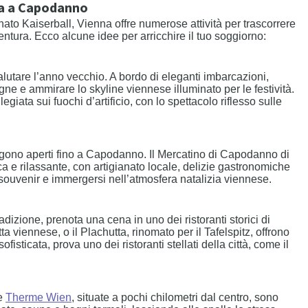
nna a Capodanno
inato Kaiserball, Vienna offre numerose attività per trascorrere
ntura. Ecco alcune idee per arricchire il tuo soggiorno:
utare l’anno vecchio. A bordo di eleganti imbarcazioni,
e e ammirare lo skyline viennese illuminato per le festività.
giata sui fuochi d’artificio, con lo spettacolo riflesso sulle
ngono aperti fino a Capodanno. Il Mercatino di Capodanno di
 e rilassante, con artigianato locale, delizie gastronomiche
e souvenir e immergersi nell’atmosfera natalizia viennese.
dizione, prenota una cena in uno dei ristoranti storici di
a viennese, o il Plachutta, rinomato per il Tafelspitz, offrono
ticata, prova uno dei ristoranti stellati della città, come il
le
Therme Wien
, situate a pochi chilometri dal centro, sono