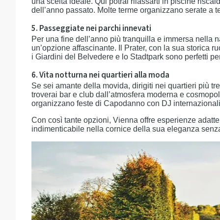
una scelta ideale. Qui potrai rilassarti in piscine risca
dell’anno passato. Molte terme organizzano serate a t
5. Passeggiate nei parchi innevati
Per una fine dell’anno più tranquilla e immersa nella 
un’opzione affascinante. Il Prater, con la sua storica r
i Giardini del Belvedere e lo Stadtpark sono perfetti pe
6. Vita notturna nei quartieri alla moda
Se sei amante della movida, dirigiti nei quartieri più 
troverai bar e club dall’atmosfera moderna e cosmopoli
organizzano feste di Capodanno con DJ internazionali, p
Con così tante opzioni, Vienna offre esperienze adatte
indimenticabile nella cornice della sua eleganza sen