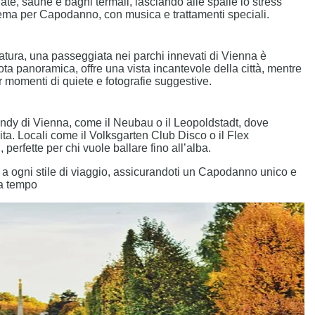
ldate, saune e bagni termali, lasciando alle spalle lo stress
ema per Capodanno, con musica e trattamenti speciali.
natura, una passeggiata nei parchi innevati di Vienna è
uota panoramica, offre una vista incantevole della città, mentre
r momenti di quiete e fotografie suggestive.
trendy di Vienna, come il Neubau o il Leopoldstadt, dove
ta. Locali come il Volksgarten Club Disco o il Flex
erfette per chi vuole ballare fino all’alba.
 a ogni stile di viaggio, assicurandoti un Capodanno unico e
za tempo