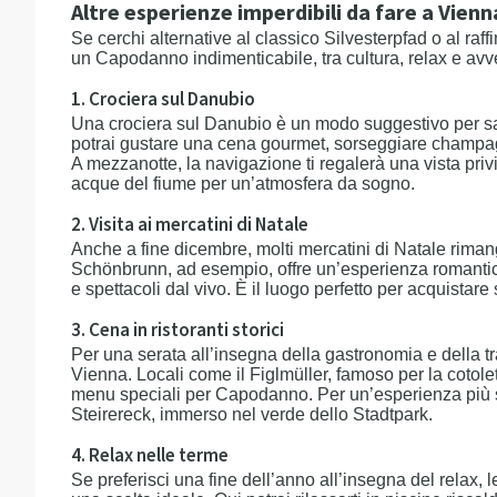
Altre esperienze imperdibili da fare a Vie
Se cerchi alternative al classico Silvesterpfad o al raff
un Capodanno indimenticabile, tra cultura, relax e avve
1. Crociera sul Danubio
Una crociera sul Danubio è un modo suggestivo per sal
potrai gustare una cena gourmet, sorseggiare champagn
A mezzanotte, la navigazione ti regalerà una vista privile
acque del fiume per un’atmosfera da sogno.
2. Visita ai mercatini di Natale
Anche a fine dicembre, molti mercatini di Natale rima
Schönbrunn, ad esempio, offre un’esperienza romantica
e spettacoli dal vivo. È il luogo perfetto per acquistar
3. Cena in ristoranti storici
Per una serata all’insegna della gastronomia e della tra
Vienna. Locali come il Figlmüller, famoso per la cotolett
menu speciali per Capodanno. Per un’esperienza più sofis
Steirereck, immerso nel verde dello Stadtpark.
4. Relax nelle terme
Se preferisci una fine dell’anno all’insegna del relax, 