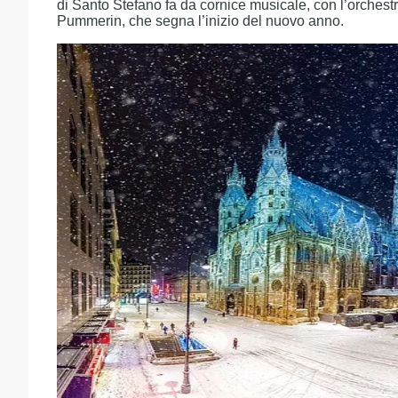
di Santo Stefano fa da cornice musicale, con l’orchest
Pummerin, che segna l’inizio del nuovo anno.