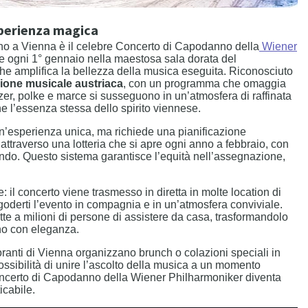
sperienza magica
nno a Vienna è il celebre Concerto di Capodanno della
Wiener
ene ogni 1° gennaio nella maestosa sala dorata del
che amplifica la bellezza della musica eseguita. Riconosciuto
zione musicale austriaca
, con un programma che omaggia
lzer, polke e marce si susseguono in un’atmosfera di raffinata
 l’essenza stessa dello spirito viennese.
n’esperienza unica, ma richiede una pianificazione
 attraverso una lotteria che si apre ogni anno a febbraio, con
ondo. Questo sistema garantisce l’equità nell’assegnazione,
: il concerto viene trasmesso in diretta in molte location di
 goderti l’evento in compagnia e in un’atmosfera conviviale.
ette a milioni di persone di assistere da casa, trasformandolo
no con eleganza.
toranti di Vienna organizzano brunch o colazioni speciali in
ossibilità di unire l’ascolto della musica a un momento
oncerto di Capodanno della Wiener Philharmoniker diventa
icabile.