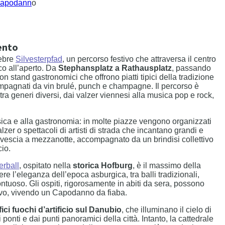
 Capodann
o
ento
lebre
Silvesterpfad
, un percorso festivo che attraversa il centro
co all’aperto. Da
Stephansplatz a Rathausplatz
, passando
on stand gastronomici che offrono piatti tipici della tradizione
ompagnati da vin brulé, punch e champagne. Il percorso è
tra generi diversi, dai valzer viennesi alla musica pop e rock,
usica e alla gastronomia: in molte piazze vengono organizzati
alzer o spettacoli di artisti di strada che incantano grandi e
rovescia a mezzanotte, accompagnato da un brindisi collettivo
cio.
erball
, ospitato nella
storica Hofburg
, è il massimo della
re l’eleganza dell’epoca asburgica, tra balli tradizionali,
tuoso. Gli ospiti, rigorosamente in abiti da sera, possono
vivo, vivendo un Capodanno da fiaba.
ici fuochi d’artificio sul Danubio
, che illuminano il cielo di
onti e dai punti panoramici della città. Intanto, la cattedrale