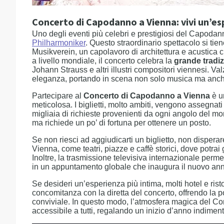
Concerto di Capodanno a Vienna: vivi un’e
Uno degli eventi più celebri e prestigiosi del Capoda
Philharmoniker
. Questo straordinario spettacolo si ti
Musikverein, un capolavoro di architettura e acustica 
a livello mondiale, il concerto celebra la
grande tradi
Johann Strauss e altri illustri compositori viennesi. Va
eleganza, portando in scena non solo musica ma anche
Partecipare al
Concerto di Capodanno a Vienna
è u
meticolosa. I biglietti, molto ambiti, vengono assegnati
migliaia di richieste provenienti da ogni angolo del m
ma richiede un po’ di fortuna per ottenere un posto.
Se non riesci ad aggiudicarti un biglietto, non disperare
Vienna, come teatri, piazze e caffè storici, dove potrai
Inoltre, la trasmissione televisiva internazionale perm
in un appuntamento globale che inaugura il nuovo an
Se desideri un’esperienza più intima, molti hotel e ris
concomitanza con la diretta del concerto, offrendo la p
conviviale. In questo modo, l’atmosfera magica del C
accessibile a tutti, regalando un inizio d’anno indiment