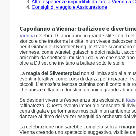
Altre esperienze imperdibili da fare a Vienna a
Consigli di viaggio e Assicurazione
Capodanno a Vienna: tradizione e divertim
Vienna
celebra il Capodanno in grande stile con il ce
storico e che trasforma la città in un vivace palcosceni
per il Graben e il Kärntner Ring, le strade si animano c
viennese, come würstel, gulasch e dolci natalizi, acc
arricchito da spettacoli musicali dal vivo che spaziano 
oltre a DJ set che invitano a ballare sotto le stelle.
La
magia del Silvesterpfad
non si limita solo alla m
eventi interattivi, come corsi di danza per imparare il v
piccoli. L’atmosfera festosa culmina con il conto alla 
che unisce cittadini e turisti in un unico grande abbrac
Se desideri vivere un’esperienza più esclusiva, il
Kais
raffinatezza. Questo evento imperiale consente di rivive
cena di gala e performance musicali in un ambiente son
danzare al ritmo dei valzer eseguiti da orchestre dal 
La celebrazione non sarebbe completa senza i
magnif
Vienna creando uno spettacolo suggestivo, visibile dai p