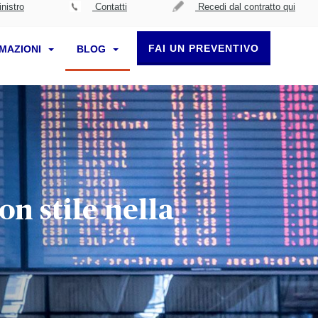
nistro
Contatti
Recedi dal contratto qui
FAI UN PREVENTIVO
RMAZIONI
BLOG
n stile nella