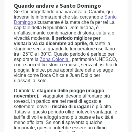
Quando andare a Santo Domingo
Se stai progettando una vacanza ai Caraibi, qui
troverai le informazioni che stai cercando e
Santo
Domingo
sicuramente è la meta che fa per te! La
capitale della Repubblica Dominicana, è
un’affascinante combinazione di storia, cultura e
vivacità moderna. Il
periodo migliore per
visitarla va da dicembre ad aprile
, durante la
stagione secca, quando le temperature oscillano
tra i 25°C e i 30°C. Questo periodo è perfetto per
esplorare la
Zona Colonial
,
patrimonio UNESCO,
con i suoi edifici storici e musei, senza il rischio di
pioggia. Inoltre, potrai approfittare delle spiagge
vicine come Boca Chica e Juan Dolio per
rilassarti al sole.
Durante la
stagione delle piogge (maggio-
novembre)
, i viaggiatori devono affrontare più
rovesci, in particolare nei mesi di agosto e
settembre, dove il
rischio di uragani
è più alto.
Tuttavia, questo periodo offre notevoli vantaggi: le
tariffe di voli e alloggi sono più basse e la città è
meno affollata. Se non ti spaventa qualche
temporale, questo potrebbe essere un ottimo