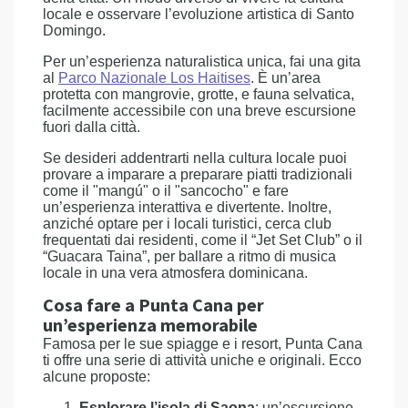
locale e osservare l’evoluzione artistica di Santo
Domingo.
Per un’esperienza naturalistica unica, fai una gita
al
Parco Nazionale Los Haitises
. È un’area
protetta con mangrovie, grotte, e fauna selvatica,
facilmente accessibile con una breve escursione
fuori dalla città.
Se desideri addentrarti nella cultura locale puoi
provare a imparare a preparare piatti tradizionali
come il "mangú" o il "sancocho" e fare
un’esperienza interattiva e divertente. Inoltre,
anziché optare per i locali turistici, cerca club
frequentati dai residenti, come il “Jet Set Club” o il
“Guacara Taina”, per ballare a ritmo di musica
locale in una vera atmosfera dominicana.
Cosa fare a Punta Cana per
un’esperienza memorabile
Famosa per le sue spiagge e i resort, Punta Cana
ti offre una serie di attività uniche e originali. Ecco
alcune proposte:
Esplorare l’isola di Saona
: un’escursione