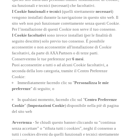
Assicurazione Viaggio AXA: scegli e acquista online la
sia funzionali e tecnici (necessari) che facoltativi.
migliore polizza, economica e completa, per viaggiare
I Cookie funzionali e tecnici
(quelli strettamente
necessari
)
nel mondo.
vengono installati durante la navigazione in questo sito web. Il
sito web non può funzionare correttamente senza questi Cookie.
Per l’installazione di questi Cookie non serve il tuo consenso.
I Cookie facoltativi
sono invece installati (per le finalità di
FAI UN PREVENTIVO
seguito descritte) solo previo tuo consenso. È possibile
acconsentire o non acconsentire all'installazione di Cookie
facoltativi, da parte di AXA Partners o di terze parti.
Conserveremo le tue preferenze per
6 mesi
.
Puoi acconsentire a tutti o ad alcuni Cookie facoltativi, a
seconda della loro categoria, tramite il Centro Preferenze
At your side, everyday
Cookie:
Immediatamente facendo clic su "
Personalizza le mie
preferenze
" di seguito; o
In qualsiasi momento, facendo clic sul "
Centro Preferenze
Cookie
" (
Impostazioni Cookie
) disponibile nella piè di pagina
del sito web
Avvertenza
- Se chiudi questo banner cliccando su “continua
senza accettare” o “rifiuta tutti i cookies”, neghi il consenso a
tutti i cookies diversi da quelli funzionali e tecnici strettamente