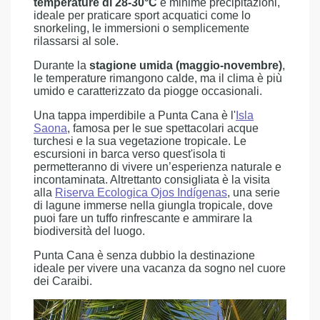
temperature di 28-30°C
e minime precipitazioni,
ideale per praticare sport acquatici come lo
snorkeling, le immersioni o semplicemente
rilassarsi al sole.
Durante la
stagione umida (maggio-novembre)
,
le temperature rimangono calde, ma il clima è più
umido e caratterizzato da piogge occasionali.
Una tappa imperdibile a Punta Cana è l'
Isla
Saona
, famosa per le sue spettacolari acque
turchesi e la sua vegetazione tropicale. Le
escursioni in barca verso quest'isola ti
permetteranno di vivere un’esperienza naturale e
incontaminata. Altrettanto consigliata è la visita
alla
Riserva Ecologica Ojos Indígenas
, una serie
di lagune immerse nella giungla tropicale, dove
puoi fare un tuffo rinfrescante e ammirare la
biodiversità del luogo.
Punta Cana è senza dubbio la destinazione
ideale per vivere una vacanza da sogno nel cuore
dei Caraibi.