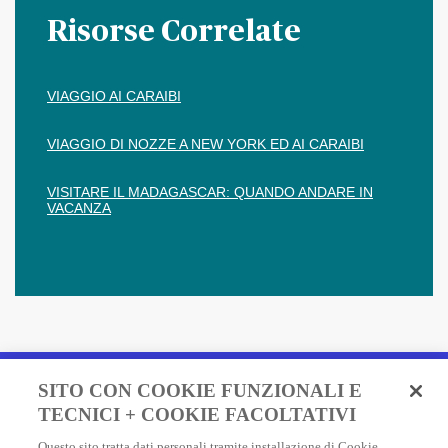
Risorse Correlate
VIAGGIO AI CARAIBI
VIAGGIO DI NOZZE A NEW YORK ED AI CARAIBI
VISITARE IL MADAGASCAR: QUANDO ANDARE IN
VACANZA
Fai un preventivo e acquista
SITO CON COOKIE FUNZIONALI E
in due minuti!
TECNICI + COOKIE FACOLTATIVI
Questo sito tratta dati personali tramite installazione di Cookie,