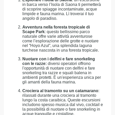
in barca verso l’Isola di Saona ti permetterà
di scoprire spiagge incontaminate, acque
limpide e fauna marina. Lì troverai il tuo
angolo di paradiso.
Avventura nella foresta tropicale di
Scape Park
: questo bellissimo parco
naturale offre varie attività avventurose
come l’esplorazione delle grotte e nuotare
nel “Hoyo Azul”, una splendida laguna
turchese nascosta in una foresta tropicale.
Nuotare con i delfini e fare snorkeling
con le razze:
diversi operatori offrono
l'opportunità di nuotare con delfini e fare
snorkeling tra razze e squali balena in
ambienti protetti. È un'esperienza unica per
gli amanti della fauna marina.
Crociera al tramonto su un catamarano
:
rilassati durante una crociera al tramonto
lungo la costa caraibica. Queste escursioni
includono spesso musica dal vivo, cocktail e
la possibilità di nuotare o fare snorkeling in
acque tranquille e cristalline.