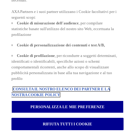
necessari.
AXA Partners e i suoi partner utilizzano i Cookie facoltativi per i
POLIZZE VIAGGIO
seguenti scopi:
Cookie di misurazione dell'audience
, per compilare
statistiche basate sull'utilizzo del nostro sito Web, eccettuata la
profilazione
CONSIGLI E INFORMAZIONI
Cookie di personalizzazione dei contenuti e test A/B,
Cookie di profilazione
, per ricondurre a soggetti determinati,
INFORMAZIONI UTILI
identificati o identificabili, specifiche azioni o schemi
comportamentali ricorrenti, anche allo scopo di visualizzare
pubblicità personalizzata in base alla tua navigazione e al tuo
profilo
CONSULTA IL NOSTRO ELENCO DEI PARTNER E LA
NOSTRA COOKIE POLICY
Inter Partner Assistance S.A. Compagnia di Assicurazioni e Riassicurazioni
Rappresentanza Generale per l’Italia - Via Carlo Pesenti 121 - 00156 Roma -
PERSONALIZZA LE MIE PREFERENZE
Tel.06/42118.1 Sede legale Bruxelles – 7, Boulevard du Régent – Capitale
sociale € 180.702.613,00 interamente versato – Gruppo AXA Partners N.
Iscrizione all’Albo Imprese di Assicurazioni e Riassicurazioni I.00014 -
Autorizzazione Ministeriale n. 19662 del 19.10.1993 Registro delle Imprese di
RIFIUTA TUTTI I COOKIE
Roma RM – Numero REA 792129 - Part. I.V.A. 04673941003 - Cod. Fisc.
03420940151