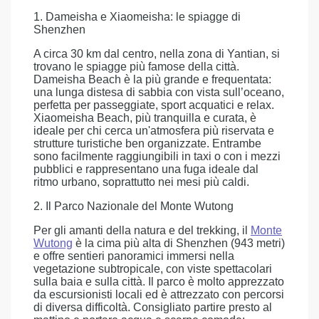
1. Dameisha e Xiaomeisha: le spiagge di
Shenzhen
A circa 30 km dal centro, nella zona di Yantian, si
trovano le spiagge più famose della città.
Dameisha Beach è la più grande e frequentata:
una lunga distesa di sabbia con vista sull’oceano,
perfetta per passeggiate, sport acquatici e relax.
Xiaomeisha Beach, più tranquilla e curata, è
ideale per chi cerca un'atmosfera più riservata e
strutture turistiche ben organizzate. Entrambe
sono facilmente raggiungibili in taxi o con i mezzi
pubblici e rappresentano una fuga ideale dal
ritmo urbano, soprattutto nei mesi più caldi.
2. Il Parco Nazionale del Monte Wutong
Per gli amanti della natura e del trekking, il
Monte
Wutong
è la cima più alta di Shenzhen (943 metri)
e offre sentieri panoramici immersi nella
vegetazione subtropicale, con viste spettacolari
sulla baia e sulla città. Il parco è molto apprezzato
da escursionisti locali ed è attrezzato con percorsi
di diversa difficoltà. Consigliato partire presto al