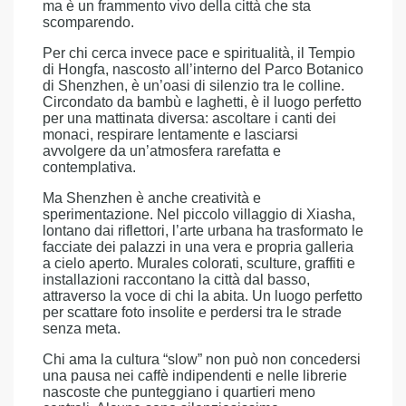
ma è un frammento vivo della città che sta
scomparendo.
Per chi cerca invece pace e spiritualità, il Tempio
di Hongfa, nascosto all’interno del Parco Botanico
di Shenzhen, è un’oasi di silenzio tra le colline.
Circondato da bambù e laghetti, è il luogo perfetto
per una mattinata diversa: ascoltare i canti dei
monaci, respirare lentamente e lasciarsi
avvolgere da un’atmosfera rarefatta e
contemplativa.
Ma Shenzhen è anche creatività e
sperimentazione. Nel piccolo villaggio di Xiasha,
lontano dai riflettori, l’arte urbana ha trasformato le
facciate dei palazzi in una vera e propria galleria
a cielo aperto. Murales colorati, sculture, graffiti e
installazioni raccontano la città dal basso,
attraverso la voce di chi la abita. Un luogo perfetto
per scattare foto insolite e perdersi tra le strade
senza meta.
Chi ama la cultura “slow” non può non concedersi
una pausa nei caffè indipendenti e nelle librerie
nascoste che punteggiano i quartieri meno