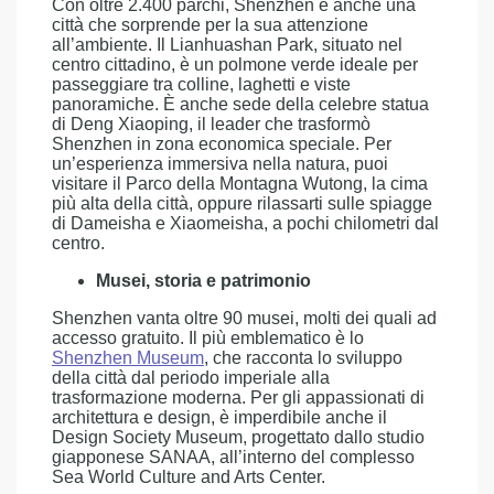
Con oltre 2.400 parchi, Shenzhen è anche una
città che sorprende per la sua attenzione
all’ambiente. Il Lianhuashan Park, situato nel
centro cittadino, è un polmone verde ideale per
passeggiare tra colline, laghetti e viste
panoramiche. È anche sede della celebre statua
di Deng Xiaoping, il leader che trasformò
Shenzhen in zona economica speciale. Per
un’esperienza immersiva nella natura, puoi
visitare il Parco della Montagna Wutong, la cima
più alta della città, oppure rilassarti sulle spiagge
di Dameisha e Xiaomeisha, a pochi chilometri dal
centro.
Musei, storia e patrimonio
Shenzhen vanta oltre 90 musei, molti dei quali ad
accesso gratuito. Il più emblematico è lo
Shenzhen Museum
, che racconta lo sviluppo
della città dal periodo imperiale alla
trasformazione moderna. Per gli appassionati di
architettura e design, è imperdibile anche il
Design Society Museum, progettato dallo studio
giapponese SANAA, all’interno del complesso
Sea World Culture and Arts Center.