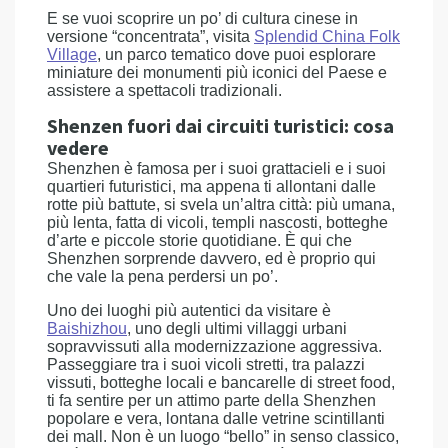
E se vuoi scoprire un po’ di cultura cinese in
versione “concentrata”, visita
Splendid China Folk
Village
, un parco tematico dove puoi esplorare
miniature dei monumenti più iconici del Paese e
assistere a spettacoli tradizionali.
Shenzen fuori dai circuiti turistici: cosa
vedere
Shenzhen è famosa per i suoi grattacieli e i suoi
quartieri futuristici, ma appena ti allontani dalle
rotte più battute, si svela un’altra città: più umana,
più lenta, fatta di vicoli, templi nascosti, botteghe
d’arte e piccole storie quotidiane. È qui che
Shenzhen sorprende davvero, ed è proprio qui
che vale la pena perdersi un po’.
Uno dei luoghi più autentici da visitare è
Baishizhou
, uno degli ultimi villaggi urbani
sopravvissuti alla modernizzazione aggressiva.
Passeggiare tra i suoi vicoli stretti, tra palazzi
vissuti, botteghe locali e bancarelle di street food,
ti fa sentire per un attimo parte della Shenzhen
popolare e vera, lontana dalle vetrine scintillanti
dei mall. Non è un luogo “bello” in senso classico,