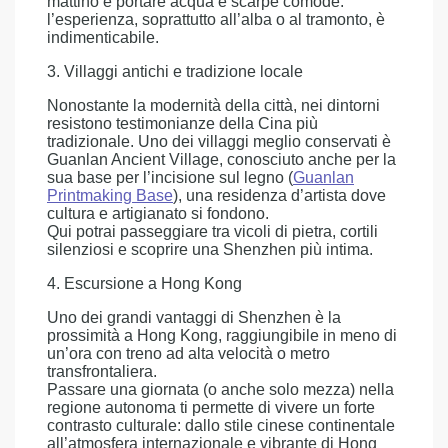
mattino e portare acqua e scarpe comode:
l’esperienza, soprattutto all’alba o al tramonto, è
indimenticabile.
3. Villaggi antichi e tradizione locale
Nonostante la modernità della città, nei dintorni
resistono testimonianze della Cina più
tradizionale. Uno dei villaggi meglio conservati è
Guanlan Ancient Village, conosciuto anche per la
sua base per l’incisione sul legno (
Guanlan
Printmaking Base
), una residenza d’artista dove
cultura e artigianato si fondono.
Qui potrai passeggiare tra vicoli di pietra, cortili
silenziosi e scoprire una Shenzhen più intima.
4. Escursione a Hong Kong
Uno dei grandi vantaggi di Shenzhen è la
prossimità a Hong Kong, raggiungibile in meno di
un’ora con treno ad alta velocità o metro
transfrontaliera.
Passare una giornata (o anche solo mezza) nella
regione autonoma ti permette di vivere un forte
contrasto culturale: dallo stile cinese continentale
all’atmosfera internazionale e vibrante di Hong