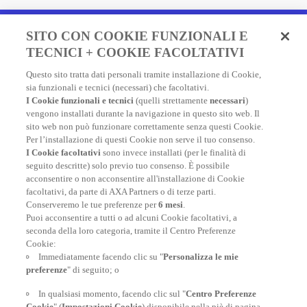
Fai un preventivo e acquista
SITO CON COOKIE FUNZIONALI E
in due minuti!
TECNICI + COOKIE FACOLTATIVI
Questo sito tratta dati personali tramite installazione di Cookie,
Assicurazione Viaggio AXA: scegli e acquista online la
sia funzionali e tecnici (necessari) che facoltativi.
migliore polizza, economica e completa, per viaggiare
I Cookie funzionali e tecnici
(quelli strettamente
necessari
)
nel mondo.
vengono installati durante la navigazione in questo sito web. Il
sito web non può funzionare correttamente senza questi Cookie.
Per l’installazione di questi Cookie non serve il tuo consenso.
I Cookie facoltativi
sono invece installati (per le finalità di
FAI UN PREVENTIVO
seguito descritte) solo previo tuo consenso. È possibile
acconsentire o non acconsentire all'installazione di Cookie
facoltativi, da parte di AXA Partners o di terze parti.
Conserveremo le tue preferenze per
6 mesi
.
Puoi acconsentire a tutti o ad alcuni Cookie facoltativi, a
seconda della loro categoria, tramite il Centro Preferenze
At your side, everyday
Cookie:
Immediatamente facendo clic su "
Personalizza le mie
preferenze
" di seguito; o
In qualsiasi momento, facendo clic sul "
Centro Preferenze
Cookie
" (
Impostazioni Cookie
) disponibile nella piè di pagina