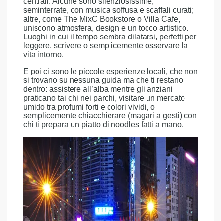
centrali. Alcune sono silenziosissime,
seminterrate, con musica soffusa e scaffali curati;
altre, come The MixC Bookstore o Villa Cafe,
uniscono atmosfera, design e un tocco artistico.
Luoghi in cui il tempo sembra dilatarsi, perfetti per
leggere, scrivere o semplicemente osservare la
vita intorno.
E poi ci sono le piccole esperienze locali, che non
si trovano su nessuna guida ma che ti restano
dentro: assistere all’alba mentre gli anziani
praticano tai chi nei parchi, visitare un mercato
umido tra profumi forti e colori vividi, o
semplicemente chiacchierare (magari a gesti) con
chi ti prepara un piatto di noodles fatti a mano.