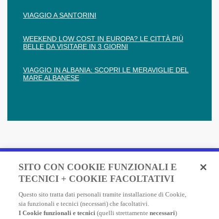
VIAGGIO A SANTORINI
WEEKEND LOW COST IN EUROPA? LE CITTÀ PIÙ
BELLE DA VISITARE IN 3 GIORNI
VIAGGIO IN ALBANIA: SCOPRI LE MERAVIGLIE DEL
MARE ALBANESE
Fai un preventivo e acquista
SITO CON COOKIE FUNZIONALI E
in due minuti!
TECNICI + COOKIE FACOLTATIVI
Questo sito tratta dati personali tramite installazione di Cookie,
Assicurazione Viaggio AXA: scegli e acquista online la
sia funzionali e tecnici (necessari) che facoltativi.
migliore polizza, economica e completa, per viaggiare
I Cookie funzionali e tecnici
(quelli strettamente
necessari
)