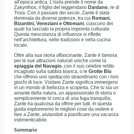
all'epoca antica. L'isola prende il nome da
Zakynthos, il figlio del leggendario
Dardano
, re di
Troia. Con il passare dei secoli, Zante è stata
dominata da diverse potenze, tra cui
Romani,
Bizantini, Veneziani e Ottomani
, ciascuno dei
quali ha lasciato la propria impronta culturale.
Questa mescolanza di influenze si riflette
nell'architettura, nelle tradizioni e nella cucina
locale.
Oltre alla sua storia affascinante, Zante è famosa
per le sue attrazioni naturali uniche come la
spiaggia del Navagio
, con il suo celebre relitto
incagliato sulla sabbia bianca, o le
Grotte Blu
che offrono uno spettacolo straordinario con i loro
giochi di luce. Visitare Zante significa immergersi
in un mondo di bellezza e scoperta. Che tu sia un
amante della natura, un appassionato di storia o
semplicemente in cerca di una fuga tranquilla,
Zante ha qualcosa da offrire per tutti. In questa
guida esploreremo le migliori cose da vedere e
fare a Zante, aiutandoti a pianificare una vacanza
indimenticabile.
Sommario