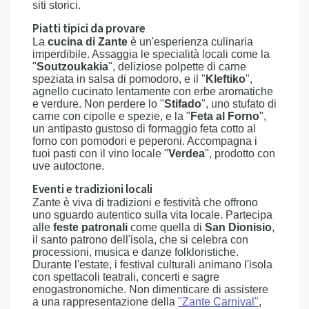
siti storici.
Piatti tipici da provare
La
cucina di Zante
è un'esperienza culinaria
imperdibile. Assaggia le specialità locali come la
"
Soutzoukakia
", deliziose polpette di carne
speziata in salsa di pomodoro, e il "
Kleftiko
",
agnello cucinato lentamente con erbe aromatiche
e verdure. Non perdere lo "
Stifado
", uno stufato di
carne con cipolle e spezie, e la "
Feta al Forno
",
un antipasto gustoso di formaggio feta cotto al
forno con pomodori e peperoni. Accompagna i
tuoi pasti con il vino locale "
Verdea
", prodotto con
uve autoctone.
Eventi e tradizioni locali
Zante è viva di tradizioni e festività che offrono
uno sguardo autentico sulla vita locale. Partecipa
alle
feste patronali
come quella di
San Dionisio
,
il santo patrono dell'isola, che si celebra con
processioni, musica e danze folkloristiche.
Durante l'estate, i festival culturali animano l'isola
con spettacoli teatrali, concerti e sagre
enogastronomiche. Non dimenticare di assistere
a una rappresentazione della
"Zante Carnival"
,