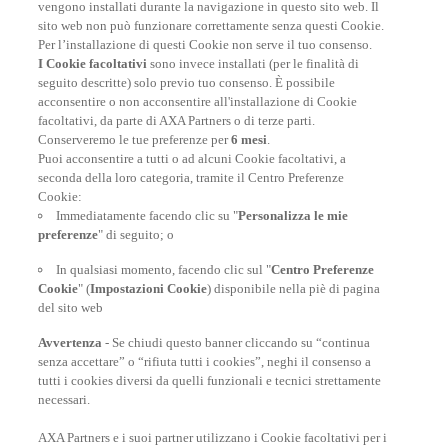
nel mondo.
vengono installati durante la navigazione in questo sito web. Il
sito web non può funzionare correttamente senza questi Cookie.
Per l’installazione di questi Cookie non serve il tuo consenso.
I Cookie facoltativi
sono invece installati (per le finalità di
FAI UN PREVENTIVO
seguito descritte) solo previo tuo consenso. È possibile
acconsentire o non acconsentire all'installazione di Cookie
facoltativi, da parte di AXA Partners o di terze parti.
Conserveremo le tue preferenze per
6 mesi
.
Puoi acconsentire a tutti o ad alcuni Cookie facoltativi, a
seconda della loro categoria, tramite il Centro Preferenze
At your side, everyday
Cookie:
Immediatamente facendo clic su "
Personalizza le mie
preferenze
" di seguito; o
In qualsiasi momento, facendo clic sul "
Centro Preferenze
Cookie
" (
Impostazioni Cookie
) disponibile nella piè di pagina
del sito web
Avvertenza
- Se chiudi questo banner cliccando su “continua
senza accettare” o “rifiuta tutti i cookies”, neghi il consenso a
tutti i cookies diversi da quelli funzionali e tecnici strettamente
necessari.
AXA Partners e i suoi partner utilizzano i Cookie facoltativi per i