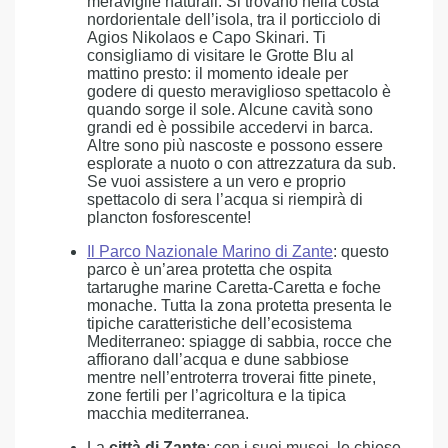
meraviglie naturali. Si trovano nella costa
nordorientale dell’isola, tra il porticciolo di
Agios Nikolaos e Capo Skinari. Ti
consigliamo di visitare le Grotte Blu al
mattino presto: il momento ideale per
godere di questo meraviglioso spettacolo è
quando sorge il sole. Alcune cavità sono
grandi ed è possibile accedervi in barca.
Altre sono più nascoste e possono essere
esplorate a nuoto o con attrezzatura da sub.
Se vuoi assistere a un vero e proprio
spettacolo di sera l’acqua si riempirà di
plancton fosforescente!
Il Parco Nazionale Marino di Zante
: questo
parco è un’area protetta che ospita
tartarughe marine Caretta-Caretta e foche
monache. Tutta la zona protetta presenta le
tipiche caratteristiche dell’ecosistema
Mediterraneo: spiagge di sabbia, rocce che
affiorano dall’acqua e dune sabbiose
mentre nell’entroterra troverai fitte pinete,
zone fertili per l’agricoltura e la tipica
macchia mediterranea.
La
città di Zante
: con i suoi musei, le chiese