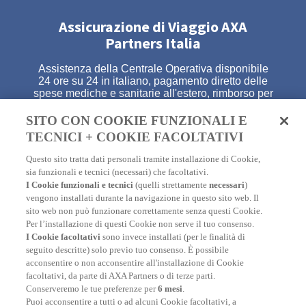
Assicurazione di Viaggio AXA
Partners Italia
Assistenza della Centrale Operativa disponibile
24 ore su 24 in italiano, pagamento diretto delle
spese mediche e sanitarie all'estero, rimborso per
l'annullamento del tuo viaggio, garanzia per la
perdita del tuo bagaglio e assistenza legale
SITO CON COOKIE FUNZIONALI E
all'estero. E molto altro!
TECNICI + COOKIE FACOLTATIVI
Questo sito tratta dati personali tramite installazione di Cookie,
sia funzionali e tecnici (necessari) che facoltativi.
A PARTIRE DA 7,26€
I Cookie funzionali e tecnici
(quelli strettamente
necessari
)
vengono installati durante la navigazione in questo sito web. Il
sito web non può funzionare correttamente senza questi Cookie.
Per l’installazione di questi Cookie non serve il tuo consenso.
I Cookie facoltativi
sono invece installati (per le finalità di
seguito descritte) solo previo tuo consenso. È possibile
I nostri numeri
acconsentire o non acconsentire all'installazione di Cookie
facoltativi, da parte di AXA Partners o di terze parti.
Conserveremo le tue preferenze per
6 mesi
.
Puoi acconsentire a tutti o ad alcuni Cookie facoltativi, a