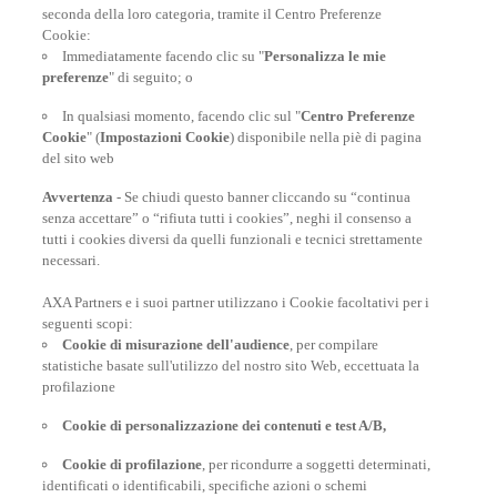
7.095
seconda della loro categoria, tramite il Centro Preferenze
Cookie:
dipendenti
34
Immediatamente facendo clic su "
Personalizza le mie
preferenze
" di seguito; o
centrale operativa
11.579
In qualsiasi momento, facendo clic sul "
Centro Preferenze
Cookie
" (
Impostazioni Cookie
) disponibile nella piè di pagina
rimpatri
del sito web
Avvertenza
- Se chiudi questo banner cliccando su “continua
senza accettare” o “rifiuta tutti i cookies”, neghi il consenso a
tutti i cookies diversi da quelli funzionali e tecnici strettamente
necessari.
AXA Partners e i suoi partner utilizzano i Cookie facoltativi per i
POLIZZE VIAGGIO
seguenti scopi:
Cookie di misurazione dell'audience
, per compilare
statistiche basate sull'utilizzo del nostro sito Web, eccettuata la
profilazione
CONSIGLI E INFORMAZIONI
Cookie di personalizzazione dei contenuti e test A/B,
Cookie di profilazione
, per ricondurre a soggetti determinati,
identificati o identificabili, specifiche azioni o schemi
INFORMAZIONI UTILI