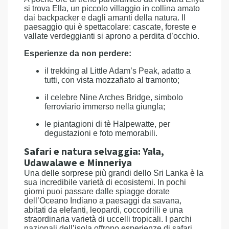
si trova Ella, un piccolo villaggio in collina amato
dai backpacker e dagli amanti della natura. Il
paesaggio qui è spettacolare: cascate, foreste e
vallate verdeggianti si aprono a perdita d’occhio.
Esperienze da non perdere:
il trekking al Little Adam’s Peak, adatto a
tutti, con vista mozzafiato al tramonto;
il celebre Nine Arches Bridge, simbolo
ferroviario immerso nella giungla;
le piantagioni di tè Halpewatte, per
degustazioni e foto memorabili.
Safari e natura selvaggia: Yala,
Udawalawe e Minneriya
Una delle sorprese più grandi dello Sri Lanka è la
sua incredibile varietà di ecosistemi. In pochi
giorni puoi passare dalle spiagge dorate
dell’Oceano Indiano a paesaggi da savana,
abitati da elefanti, leopardi, coccodrilli e una
straordinaria varietà di uccelli tropicali. I parchi
nazionali dell’isola offrono esperienze di safari