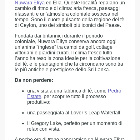
Nuwara Eliya
ed Ella. Queste località regalano un
cambio di ritmo e di clima: aria fresca, paesaggi
rilassanti e un’atmosfera coloniale sospesa nel
tempo. Sono il cuore pulsante della regione del tè
di Ceylon, uno dei simboli più iconici del Paese.
Fondata dai britannici durante il periodo
coloniale, Nuwara Eliya conserva ancora oggi
un’anima “inglese” tra campi da golf, cottage
vittoriani e giardini curati. Il clima fresco tutto
l’anno ha reso la zona ideale per la coltivazione
del tè, e le piantagioni che la circondano sono tra
le più antiche e prestigiose dello Sri Lanka.
Da non perdere:
una visita a una fabbrica di tè, come
Pedro
Estate,
per scoprire tutto il processo
produttivo;
una passeggiata al Lover’s Leap Waterfall;
il Gregory Lake, perfetto per un momento di
relax con vista.
A poche ore di treno panoramico da Nuwara Eliya