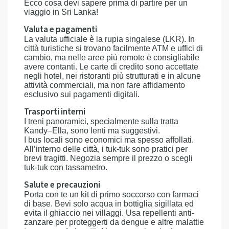
Ecco cosa devi sapere prima di partire per un
viaggio in Sri Lanka!
Valuta e pagamenti
La valuta ufficiale è la rupia singalese (LKR). In
città turistiche si trovano facilmente ATM e uffici di
cambio, ma nelle aree più remote è consigliabile
avere contanti. Le carte di credito sono accettate
negli hotel, nei ristoranti più strutturati e in alcune
attività commerciali, ma non fare affidamento
esclusivo sui pagamenti digitali.
Trasporti interni
I treni panoramici, specialmente sulla tratta
Kandy–Ella, sono lenti ma suggestivi.
I bus locali sono economici ma spesso affollati.
All’interno delle città, i tuk-tuk sono pratici per
brevi tragitti. Negozia sempre il prezzo o scegli
tuk-tuk con tassametro.
Salute e precauzioni
Porta con te un kit di primo soccorso con farmaci
di base. Bevi solo acqua in bottiglia sigillata ed
evita il ghiaccio nei villaggi. Usa repellenti anti-
zanzare per proteggerti da dengue e altre malattie