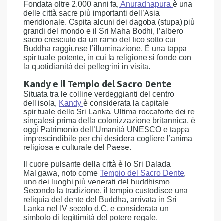
Fondata oltre 2.000 anni fa,
Anuradhapura
è una
delle città sacre più importanti dell’Asia
meridionale. Ospita alcuni dei dagoba (stupa) più
grandi del mondo e il Sri Maha Bodhi, l’albero
sacro cresciuto da un ramo del fico sotto cui
Buddha raggiunse l’illuminazione. È una tappa
spirituale potente, in cui la religione si fonde con
la quotidianità dei pellegrini in visita.
Kandy e il Tempio del Sacro Dente
Situata tra le colline verdeggianti del centro
dell’isola,
Kandy
è considerata la capitale
spirituale dello Sri Lanka. Ultima roccaforte dei re
singalesi prima della colonizzazione britannica, è
oggi Patrimonio dell’Umanità UNESCO e tappa
imprescindibile per chi desidera cogliere l’anima
religiosa e culturale del Paese.
Il cuore pulsante della città è lo Sri Dalada
Maligawa, noto come
Tempio del Sacro Dente
,
uno dei luoghi più venerati del buddhismo.
Secondo la tradizione, il tempio custodisce una
reliquia del dente del Buddha, arrivata in Sri
Lanka nel IV secolo d.C. e considerata un
simbolo di legittimità del potere regale.