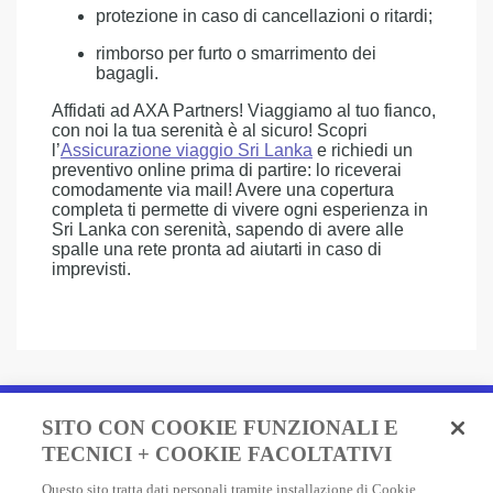
protezione in caso di cancellazioni o ritardi;
rimborso per furto o smarrimento dei
bagagli.
Affidati ad AXA Partners! Viaggiamo al tuo fianco,
con noi la tua serenità è al sicuro! Scopri
l’
Assicurazione viaggio Sri Lanka
e richiedi un
preventivo online prima di partire: lo riceverai
comodamente via mail! Avere una copertura
completa ti permette di vivere ogni esperienza in
Sri Lanka con serenità, sapendo di avere alle
spalle una rete pronta ad aiutarti in caso di
imprevisti.
Fai un preventivo e acquista
SITO CON COOKIE FUNZIONALI E
in due minuti!
TECNICI + COOKIE FACOLTATIVI
Questo sito tratta dati personali tramite installazione di Cookie,