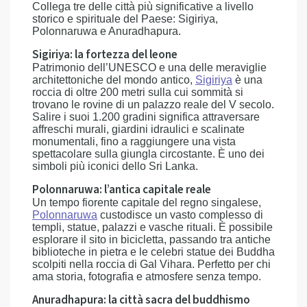
Collega tre delle città più significative a livello
storico e spirituale del Paese: Sigiriya,
Polonnaruwa e Anuradhapura.
Sigiriya: la fortezza del leone
Patrimonio dell’UNESCO e una delle meraviglie
architettoniche del mondo antico,
Sigiriya
è una
roccia di oltre 200 metri sulla cui sommità si
trovano le rovine di un palazzo reale del V secolo.
Salire i suoi 1.200 gradini significa attraversare
affreschi murali, giardini idraulici e scalinate
monumentali, fino a raggiungere una vista
spettacolare sulla giungla circostante. È uno dei
simboli più iconici dello Sri Lanka.
Polonnaruwa: l’antica capitale reale
Un tempo fiorente capitale del regno singalese,
Polonnaruwa
custodisce un vasto complesso di
templi, statue, palazzi e vasche rituali. È possibile
esplorare il sito in bicicletta, passando tra antiche
biblioteche in pietra e le celebri statue dei Buddha
scolpiti nella roccia di Gal Vihara. Perfetto per chi
ama storia, fotografia e atmosfere senza tempo.
Anuradhapura: la città sacra del buddhismo