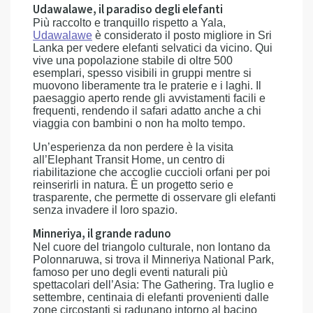
Udawalawe, il paradiso degli elefanti
Più raccolto e tranquillo rispetto a Yala,
Udawalawe
è considerato il posto migliore in Sri
Lanka per vedere elefanti selvatici da vicino. Qui
vive una popolazione stabile di oltre 500
esemplari, spesso visibili in gruppi mentre si
muovono liberamente tra le praterie e i laghi. Il
paesaggio aperto rende gli avvistamenti facili e
frequenti, rendendo il safari adatto anche a chi
viaggia con bambini o non ha molto tempo.
Un’esperienza da non perdere è la visita
all’Elephant Transit Home, un centro di
riabilitazione che accoglie cuccioli orfani per poi
reinserirli in natura. È un progetto serio e
trasparente, che permette di osservare gli elefanti
senza invadere il loro spazio.
Minneriya, il grande raduno
Nel cuore del triangolo culturale, non lontano da
Polonnaruwa, si trova il Minneriya National Park,
famoso per uno degli eventi naturali più
spettacolari dell’Asia: The Gathering. Tra luglio e
settembre, centinaia di elefanti provenienti dalle
zone circostanti si radunano intorno al bacino