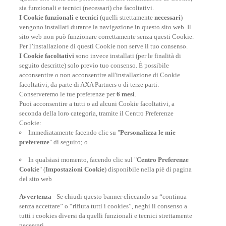
Assicurazione Viaggio AXA: scegli e acquista online la
sia funzionali e tecnici (necessari) che facoltativi.
migliore polizza, economica e completa, per viaggiare
I Cookie funzionali e tecnici
(quelli strettamente
necessari
)
nel mondo.
vengono installati durante la navigazione in questo sito web. Il
sito web non può funzionare correttamente senza questi Cookie.
Per l’installazione di questi Cookie non serve il tuo consenso.
I Cookie facoltativi
sono invece installati (per le finalità di
FAI UN PREVENTIVO
seguito descritte) solo previo tuo consenso. È possibile
acconsentire o non acconsentire all'installazione di Cookie
facoltativi, da parte di AXA Partners o di terze parti.
Conserveremo le tue preferenze per
6 mesi
.
Puoi acconsentire a tutti o ad alcuni Cookie facoltativi, a
seconda della loro categoria, tramite il Centro Preferenze
At your side, everyday
Cookie:
Immediatamente facendo clic su "
Personalizza le mie
preferenze
" di seguito; o
In qualsiasi momento, facendo clic sul "
Centro Preferenze
Cookie
" (
Impostazioni Cookie
) disponibile nella piè di pagina
del sito web
Avvertenza
- Se chiudi questo banner cliccando su “continua
senza accettare” o “rifiuta tutti i cookies”, neghi il consenso a
tutti i cookies diversi da quelli funzionali e tecnici strettamente
necessari.