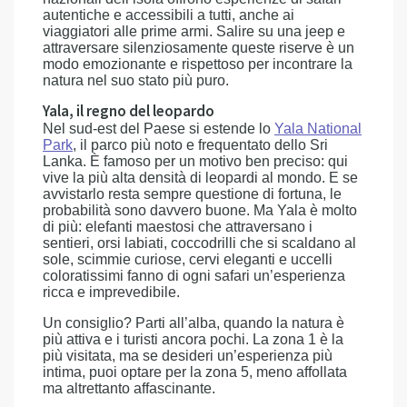
autentiche e accessibili a tutti, anche ai
viaggiatori alle prime armi. Salire su una jeep e
attraversare silenziosamente queste riserve è un
modo emozionante e rispettoso per incontrare la
natura nel suo stato più puro.
Yala, il regno del leopardo
Nel sud-est del Paese si estende lo
Yala National
Park
, il parco più noto e frequentato dello Sri
Lanka. È famoso per un motivo ben preciso: qui
vive la più alta densità di leopardi al mondo. E se
avvistarlo resta sempre questione di fortuna, le
probabilità sono davvero buone. Ma Yala è molto
di più: elefanti maestosi che attraversano i
sentieri, orsi labiati, coccodrilli che si scaldano al
sole, scimmie curiose, cervi eleganti e uccelli
coloratissimi fanno di ogni safari un’esperienza
ricca e imprevedibile.
Un consiglio? Parti all’alba, quando la natura è
più attiva e i turisti ancora pochi. La zona 1 è la
più visitata, ma se desideri un’esperienza più
intima, puoi optare per la zona 5, meno affollata
ma altrettanto affascinante.