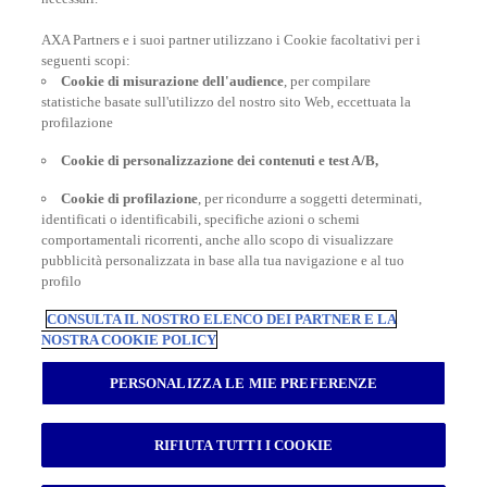
AXA Partners e i suoi partner utilizzano i Cookie facoltativi per i
POLIZZE VIAGGIO
seguenti scopi:
Cookie di misurazione dell'audience
, per compilare
statistiche basate sull'utilizzo del nostro sito Web, eccettuata la
profilazione
CONSIGLI E INFORMAZIONI
Cookie di personalizzazione dei contenuti e test A/B,
Cookie di profilazione
, per ricondurre a soggetti determinati,
INFORMAZIONI UTILI
identificati o identificabili, specifiche azioni o schemi
comportamentali ricorrenti, anche allo scopo di visualizzare
pubblicità personalizzata in base alla tua navigazione e al tuo
profilo
CONSULTA IL NOSTRO ELENCO DEI PARTNER E LA
NOSTRA COOKIE POLICY
Inter Partner Assistance S.A. Compagnia di Assicurazioni e Riassicurazioni
Rappresentanza Generale per l’Italia - Via Carlo Pesenti 121 - 00156 Roma -
PERSONALIZZA LE MIE PREFERENZE
Tel.06/42118.1 Sede legale Bruxelles – 7, Boulevard du Régent – Capitale
sociale € 180.702.613,00 interamente versato – Gruppo AXA Partners N.
Iscrizione all’Albo Imprese di Assicurazioni e Riassicurazioni I.00014 -
Autorizzazione Ministeriale n. 19662 del 19.10.1993 Registro delle Imprese di
RIFIUTA TUTTI I COOKIE
Roma RM – Numero REA 792129 - Part. I.V.A. 04673941003 - Cod. Fisc.
03420940151