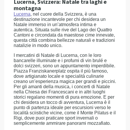
Lucerna, Svizzera: Natale tra laghi e
montagna
Lucerna
, nel cuore della Svizzera, è una
destinazione incantevole per chi desidera un
Natale immerso in un’atmosfera intima e
autentica. Situata sulle rive del Lago dei Quattro
Cantoni e circondata da maestose cime innevate,
questa città combina bellezze naturali e tradizioni
natalizie in modo unico.
I mercatini di Natale di Lucerna, con le loro
bancarelle illuminate e i profumi di vin brulé e
dolci svizzeri, sono un appuntamento imperdibile.
Piazza Franziskanerplatz ospita il più famoso,
dove artigianato locale e specialità culinarie
creano un’esperienza magica per grandi e piccini.
Per gli amanti della musica, i concerti di Natale
nella Chiesa dei Francescani e in altri luoghi
storici regalano momenti di pura emozione. E per
chi desidera un tocco di avventura, Lucerna è il
punto di partenza ideale per escursioni verso le
località sciistiche vicine, come il Monte Pilatus e il
Rigi, dove puoi praticare sport invernali o
semplicemente ammirare panorami mozzafiato.