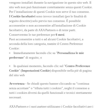
nel mondo.
vengono installati durante la navigazione in questo sito web. Il
sito web non può funzionare correttamente senza questi Cookie.
Per l’installazione di questi Cookie non serve il tuo consenso.
I Cookie facoltativi
sono invece installati (per le finalità di
FAI UN PREVENTIVO
seguito descritte) solo previo tuo consenso. È possibile
acconsentire o non acconsentire all'installazione di Cookie
facoltativi, da parte di AXA Partners o di terze parti.
Conserveremo le tue preferenze per
6 mesi
.
Puoi acconsentire a tutti o ad alcuni Cookie facoltativi, a
seconda della loro categoria, tramite il Centro Preferenze
At your side, everyday
Cookie:
Immediatamente facendo clic su "
Personalizza le mie
preferenze
" di seguito; o
In qualsiasi momento, facendo clic sul "
Centro Preferenze
Cookie
" (
Impostazioni Cookie
) disponibile nella piè di pagina
del sito web
Avvertenza
- Se chiudi questo banner cliccando su “continua
senza accettare” o “rifiuta tutti i cookies”, neghi il consenso a
tutti i cookies diversi da quelli funzionali e tecnici strettamente
necessari.
AXA Partners e i suoi partner utilizzano i Cookie facoltativi per i