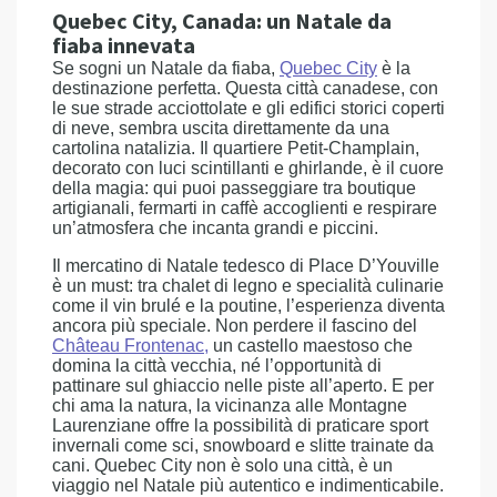
Quebec City, Canada: un Natale da
fiaba innevata
Se sogni un Natale da fiaba,
Quebec City
è la
destinazione perfetta. Questa città canadese, con
le sue strade acciottolate e gli edifici storici coperti
di neve, sembra uscita direttamente da una
cartolina natalizia. Il quartiere Petit-Champlain,
decorato con luci scintillanti e ghirlande, è il cuore
della magia: qui puoi passeggiare tra boutique
artigianali, fermarti in caffè accoglienti e respirare
un’atmosfera che incanta grandi e piccini.
Il mercatino di Natale tedesco di Place D’Youville
è un must: tra chalet di legno e specialità culinarie
come il vin brulé e la poutine, l’esperienza diventa
ancora più speciale. Non perdere il fascino del
Château Frontenac,
un castello maestoso che
domina la città vecchia, né l’opportunità di
pattinare sul ghiaccio nelle piste all’aperto. E per
chi ama la natura, la vicinanza alle Montagne
Laurenziane offre la possibilità di praticare sport
invernali come sci, snowboard e slitte trainate da
cani. Quebec City non è solo una città, è un
viaggio nel Natale più autentico e indimenticabile.