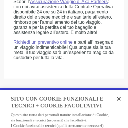
Scopri l’
Assicurazione Viaggio di Axa Partners
:
con noi avrai assistenza della Centrale Operativa
disponibile 24 ore su 24 in italiano, pagamento
diretto delle spese mediche e sanitarie all'estero,
rimborso per l'annullamento del tuo viaggio,
garanzia per la perdita del tuo bagaglio e
assistenza legale all'estero. E molto altro!
Richiedi un preventivo online
e parti all’insegna di
un viaggio indimenticabile! Qualunque sia la tua
meta, il tuo viaggio sarà un’esperienza magica da
custodire per tutta la vita.
Fai un preventivo e acquista
SITO CON COOKIE FUNZIONALI E
in due minuti!
TECNICI + COOKIE FACOLTATIVI
Questo sito tratta dati personali tramite installazione di Cookie,
Assicurazione Viaggio AXA: scegli e acquista online la
sia funzionali e tecnici (necessari) che facoltativi.
migliore polizza, economica e completa, per viaggiare
I Cookie funzionali e tecnici
(quelli strettamente
necessari
)