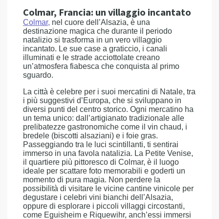
Colmar, Francia: un villaggio incantato
Colmar
,
nel cuore dell’Alsazia, è una
destinazione magica che durante il periodo
natalizio si trasforma in un vero villaggio
incantato. Le sue case a graticcio, i canali
illuminati e le strade acciottolate creano
un’atmosfera fiabesca che conquista al primo
sguardo.
La città è celebre per i suoi mercatini di Natale, tra
i più suggestivi d’Europa, che si sviluppano in
diversi punti del centro storico. Ogni mercatino ha
un tema unico: dall’artigianato tradizionale alle
prelibatezze gastronomiche come il vin chaud, i
bredele (biscotti alsaziani) e i foie gras.
Passeggiando tra le luci scintillanti, ti sentirai
immerso in una favola natalizia. La Petite Venise,
il quartiere più pittoresco di Colmar, è il luogo
ideale per scattare foto memorabili e goderti un
momento di pura magia. Non perdere la
possibilità di visitare le vicine cantine vinicole per
degustare i celebri vini bianchi dell’Alsazia,
oppure di esplorare i piccoli villaggi circostanti,
come Eguisheim e Riquewihr, anch’essi immersi