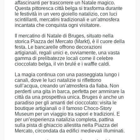
affascinanti per trascorrere un Natale magico.
Questa pittoresca città belga si trasforma durante
le festività in un vero gioiello natalizio, con luci
scintillanti, mercatini tradizionali e un’atmosfera
incantata che conquista ogni visitatore.
Il mercatino di Natale di Bruges, situato nella
storica Piazza del Mercato (Markt), è il cuore della
festa. Le bancarelle offrono decorazioni
artigianali, regali unici e, ovviamente, una vasta
gamma di prelibatezze locali come il celebre
cioccolato belga, il vin brulé e i waffle caldi.
La magia continua con una passeggiata lungo i
canali, dove le luci natalizie si riflettono
sull’acqua, creando un’atmosfera da fiaba. Non
perderti una gita in barca, perfetta per ammirare la
città da una prospettiva unica. Bruges è anche un
paradiso per gli amanti del cioccolato: visita le
boutique artigianali o il famoso Choco-Story
Museum per un viaggio tra sapori e tradizioni. E
per un’esperienza natalizia completa, pattina
sulla pista di ghiaccio allestita nella Piazza del
Mercato, circondata da edifici medievali illuminati.