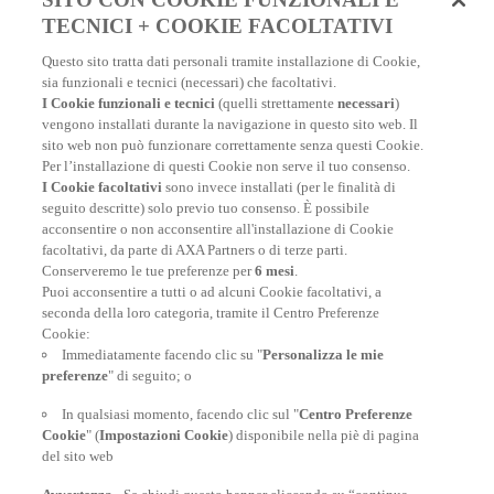
TECNICI + COOKIE FACOLTATIVI
Questo sito tratta dati personali tramite installazione di Cookie,
sia funzionali e tecnici (necessari) che facoltativi.
I Cookie funzionali e tecnici
(quelli strettamente
necessari
)
vengono installati durante la navigazione in questo sito web. Il
sito web non può funzionare correttamente senza questi Cookie.
Per l’installazione di questi Cookie non serve il tuo consenso.
I Cookie facoltativi
sono invece installati (per le finalità di
seguito descritte) solo previo tuo consenso. È possibile
acconsentire o non acconsentire all'installazione di Cookie
facoltativi, da parte di AXA Partners o di terze parti.
Conserveremo le tue preferenze per
6 mesi
.
Puoi acconsentire a tutti o ad alcuni Cookie facoltativi, a
seconda della loro categoria, tramite il Centro Preferenze
Cookie:
Polizza Viaggio Annuale
Immediatamente facendo clic su "
Personalizza le mie
preferenze
" di seguito; o
Per chi viaggia spesso durante l’anno - A partire da soli
72€/assicurato
In qualsiasi momento, facendo clic sul "
Centro Preferenze
Cookie
" (
Impostazioni Cookie
) disponibile nella piè di pagina
del sito web
SCOPRI DI PIÙ