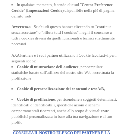
In qualsiasi momento, facendo clic sul "
Centro Preferenze
Cookie
" (
Impostazioni Cookie
) disponibile nella piè di pagina
del sito web
Avvertenza
- Se chiudi questo banner cliccando su “continua
senza accettare” o “rifiuta tutti i cookies”, neghi il consenso a
tutti i cookies diversi da quelli funzionali e tecnici strettamente
necessari.
AXA Partners e i suoi partner utilizzano i Cookie facoltativi per i
POLIZZE VIAGGIO
seguenti scopi:
Cookie di misurazione dell'audience
, per compilare
statistiche basate sull'utilizzo del nostro sito Web, eccettuata la
profilazione
CONSIGLI E INFORMAZIONI
Cookie di personalizzazione dei contenuti e test A/B,
Cookie di profilazione
, per ricondurre a soggetti determinati,
INFORMAZIONI UTILI
identificati o identificabili, specifiche azioni o schemi
comportamentali ricorrenti, anche allo scopo di visualizzare
pubblicità personalizzata in base alla tua navigazione e al tuo
profilo
CONSULTA IL NOSTRO ELENCO DEI PARTNER E LA