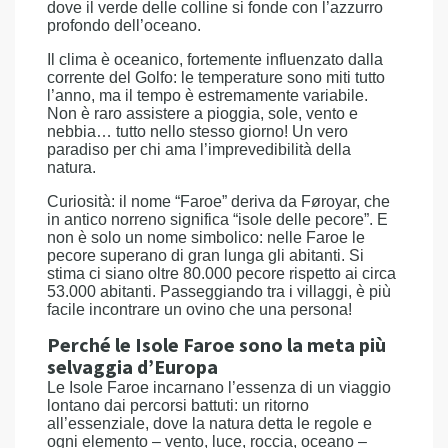
dove il verde delle colline si fonde con l’azzurro
profondo dell’oceano.
Il clima è oceanico, fortemente influenzato dalla
corrente del Golfo: le temperature sono miti tutto
l’anno, ma il tempo è estremamente variabile.
Non è raro assistere a pioggia, sole, vento e
nebbia… tutto nello stesso giorno! Un vero
paradiso per chi ama l’imprevedibilità della
natura.
Curiosità: il nome “Faroe” deriva da Føroyar, che
in antico norreno significa “isole delle pecore”. E
non è solo un nome simbolico: nelle Faroe le
pecore superano di gran lunga gli abitanti. Si
stima ci siano oltre 80.000 pecore rispetto ai circa
53.000 abitanti. Passeggiando tra i villaggi, è più
facile incontrare un ovino che una persona!
Perché le Isole Faroe sono la meta più
selvaggia d’Europa
Le Isole Faroe incarnano l’essenza di un viaggio
lontano dai percorsi battuti: un ritorno
all’essenziale, dove la natura detta le regole e
ogni elemento – vento, luce, roccia, oceano –