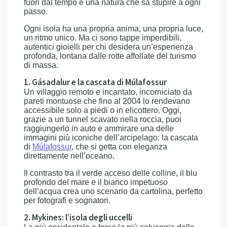
fuori dal tempo e una natura che sa stupire a ogni
passo.
Ogni isola ha una propria anima, una propria luce,
un ritmo unico. Ma ci sono tappe imperdibili,
autentici gioielli per chi desidera un’esperienza
profonda, lontana dalle rotte affollate del turismo
di massa.
1. Gásadalur e la cascata di Múlafossur
Un villaggio remoto e incantato, incorniciato da
pareti montuose che fino al 2004 lo rendevano
accessibile solo a piedi o in elicottero. Oggi,
grazie a un tunnel scavato nella roccia, puoi
raggiungerlo in auto e ammirare una delle
immagini più iconiche dell’arcipelago: la cascata
di
Múlafossur
, che si getta con eleganza
direttamente nell’oceano.
Il contrasto tra il verde acceso delle colline, il blu
profondo del mare e il bianco impetuoso
dell’acqua crea uno scenario da cartolina, perfetto
per fotografi e sognatori.
2. Mykines: l’isola degli uccelli