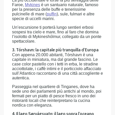
La più occidentale e forse la più selvaggia delle
Faroe,
Mykines
è un santuario naturale, famoso
per la presenza delle buffe e tenerissime
pulcinelle di mare (
puffin
), sule, fulmari e altre
specie di uccelli marini.
Un’escursione ti porterà lungo sentieri erbosi
sospesi tra cielo e mare, fino al faro che domina
l’isolotto di Mykineshólmur, collegato da un ponte
spettacolare.
3. Tórshavn: la capitale più tranquilla d’Europa
Con appena 20.000 abitanti, Tórshavn è una
capitale in miniatura, ma dal grande fascino. Le
case color pastello con i tetti in erba, le stradine
acciottolate, i caffè intimi e il porticciolo affacciato
sull’Atlantico raccontano di una città accogliente e
autentica.
Passeggia nel quartiere di Tinganes, dove ha
sede uno dei parlamenti più antichi al mondo, poi
fermati per un piatto di pesce fresco in uno dei
ristoranti locali che reinterpretano la cucina
nordica con eleganza.
4. Il lago Sørvágsvatn: il lago sopra l’oceano