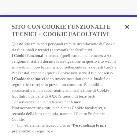
Fai un preventivo e acquista
SITO CON COOKIE FUNZIONALI E
in due minuti!
TECNICI + COOKIE FACOLTATIVI
Questo sito tratta dati personali tramite installazione di Cookie,
Assicurazione Viaggio AXA: scegli e acquista online la
sia funzionali e tecnici (necessari) che facoltativi.
migliore polizza, economica e completa, per viaggiare
I Cookie funzionali e tecnici
(quelli strettamente
necessari
)
nel mondo.
vengono installati durante la navigazione in questo sito web. Il
sito web non può funzionare correttamente senza questi Cookie.
Per l’installazione di questi Cookie non serve il tuo consenso.
I Cookie facoltativi
sono invece installati (per le finalità di
FAI UN PREVENTIVO
seguito descritte) solo previo tuo consenso. È possibile
acconsentire o non acconsentire all'installazione di Cookie
facoltativi, da parte di AXA Partners o di terze parti.
Conserveremo le tue preferenze per
6 mesi
.
Puoi acconsentire a tutti o ad alcuni Cookie facoltativi, a
seconda della loro categoria, tramite il Centro Preferenze
At your side, everyday
Cookie:
Immediatamente facendo clic su "
Personalizza le mie
preferenze
" di seguito; o