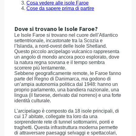
Cosa vedere alle isole Faroe
Cose da sapere prima di partire
Dove si trovano le Isole Faroe?
Le Isole Faroe si trovano nel cuore dell’Atlantico
settentrionale, incastonate tra la Scozia e
l’Islanda, a nord-ovest delle Isole Shetland.
Questo piccolo arcipelago vulcanico rappresenta
un angolo di mondo ancora poco esplorato, dove
la natura regna sovrana e il tempo sembra
scorrere più lentamente.
Sebbene geograficamente remote, le Faroe fanno
parte del Regno di Danimarca, ma godono di
un’ampia autonomia politica dal 1948: hanno un
proprio parlamento, una bandiera nazionale, una
lingua (il faroese, derivato dal norreno) e una forte
identità culturale.
L’arcipelago è composto da 18 isole principali, di
cui 17 abitate, collegate tra loro da una
sorprendente rete di tunnel sottomarini, ponti e
traghetti. Questa infrastruttura moderna permette
di attraversare paesaggi selvaggi e spettacolari,