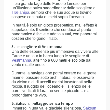
Il più grande lago delle Faroe è famoso per
un’illusione ottica straordinaria: dalla scogliera di
Trælanípa
, sembra che le sue acque si trovino
sospese centinaia di metri sopra l’oceano.
In realtà è solo un gioco prospettico, ma l’effetto è
stupefacente. Il sentiero che conduce al punto
panoramico è facile e adatto a tutti, con panorami
costieri che tolgono il fiato.
5. Le scogliere di Vestmanna
Una delle esperienze più immersive da vivere alle
Faroe è un tour in barca lungo le scogliere di
Vestmanna
, alte fino a 600 metri e scolpite dal
vento e dalle onde.
Durante la navigazione potrai entrare nelle grotte
marine, passare sotto archi naturali e osservare
da vicino nidi di uccelli marini incastonati nella
roccia. Il ruggito dell’oceano e il silenzio delle
pareti verticali ti faranno sentire piccolo… ma
profondamente vivo.
6. Saksun: il villaggio senza tempo
Immerso in una valle glaciale silenziosa,
Saksun