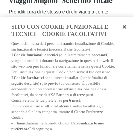
Viaggio Singolo | Schermo Totale
Prenditi cura di te stesso e di chi viaggia con te.
SITO CON COOKIE FUNZIONALI E
PER SAPERNE DI PIÙ
TECNICI + COOKIE FACOLTATIVI
Questo sito tratta dati personali tramite installazione di Cookie,
sia funzionali e tecnici (necessari) che facoltativi.
I Cookie funzionali e tecnici
(quelli strettamente
necessari
)
vengono installati durante la navigazione in questo sito web. Il
sito web non può funzionare correttamente senza questi Cookie.
Per l’installazione di questi Cookie non serve il tuo consenso.
I Cookie facoltativi
sono invece installati (per le finalità di
seguito descritte) solo previo tuo consenso. È possibile
acconsentire o non acconsentire all'installazione di Cookie
facoltativi, da parte di AXA Partners o di terze parti.
Conserveremo le tue preferenze per
6 mesi
.
Puoi acconsentire a tutti o ad alcuni Cookie facoltativi, a
seconda della loro categoria, tramite il Centro Preferenze
Cookie:
Assicurazione Schengen
Immediatamente facendo clic su "
Personalizza le mie
preferenze
" di seguito; o
L'assicurazione viaggio per gli stranieri in vacanza in