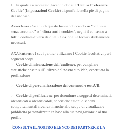
Italia e nei Paesi dell'area Schengen.
In qualsiasi momento, facendo clic sul "
Centro Preferenze
Cookie
" (
Impostazioni Cookie
) disponibile nella piè di pagina
del sito web
PER SAPERNE DI PIÙ
Avvertenza
- Se chiudi questo banner cliccando su “continua
senza accettare” o “rifiuta tutti i cookies”, neghi il consenso a
tutti i cookies diversi da quelli funzionali e tecnici strettamente
necessari.
AXA Partners e i suoi partner utilizzano i Cookie facoltativi per i
POLIZZE VIAGGIO
seguenti scopi:
Cookie di misurazione dell'audience
, per compilare
statistiche basate sull'utilizzo del nostro sito Web, eccettuata la
profilazione
CONSIGLI E INFORMAZIONI
Cookie di personalizzazione dei contenuti e test A/B,
Cookie di profilazione
, per ricondurre a soggetti determinati,
INFORMAZIONI UTILI
identificati o identificabili, specifiche azioni o schemi
comportamentali ricorrenti, anche allo scopo di visualizzare
pubblicità personalizzata in base alla tua navigazione e al tuo
profilo
CONSULTA IL NOSTRO ELENCO DEI PARTNER E LA