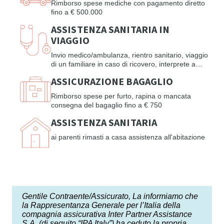
Rimborso spese mediche con pagamento diretto
fino a € 500.000
ASSISTENZA SANITARIA IN
VIAGGIO
Invio medico/ambulanza, rientro sanitario, viaggio
di un familiare in caso di ricovero, interprete a
disposizione, prolungamento soggiorno e molto
ASSICURAZIONE BAGAGLIO
ancora
Rimborso spese per furto, rapina o mancata
consegna del bagaglio fino a € 750
ASSISTENZA SANITARIA
ai parenti rimasti a casa assistenza all'abitazione
Gentile Contraente/Assicurato, La informiamo che
la Rappresentanza Generale per l’Italia della
compagnia assicurativa Inter Partner Assistance
S.A. (di seguito “IPA Italy”) ha ceduto la propria