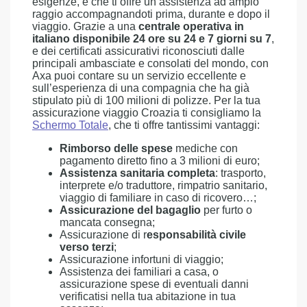
esigenze, e che ti offre un’assistenza ad ampio
raggio accompagnandoti prima, durante e dopo il
viaggio. Grazie a una
centrale operativa in
italiano disponibile 24 ore su 24 e 7 giorni su 7
,
e dei certificati assicurativi riconosciuti dalle
principali ambasciate e consolati del mondo, con
Axa puoi contare su un servizio eccellente e
sull’esperienza di una compagnia che ha già
stipulato più di 100 milioni di polizze. Per la tua
assicurazione viaggio Croazia ti consigliamo la
Schermo Totale
, che ti offre tantissimi vantaggi:
Rimborso delle spese
mediche con
pagamento diretto fino a 3 milioni di euro;
Assistenza sanitaria completa
: trasporto,
interprete e/o traduttore, rimpatrio sanitario,
viaggio di familiare in caso di ricovero…;
Assicurazione del bagaglio
per furto o
mancata consegna;
Assicurazione di r
esponsabilità civile
verso terzi
;
Assicurazione infortuni di viaggio;
Assistenza dei familiari a casa, o
assicurazione spese di eventuali danni
verificatisi nella tua abitazione in tua