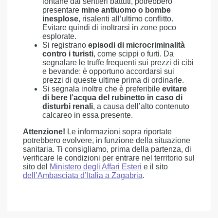
lontane dai sentieri battuti, potrebbero
presentare
mine antiuomo o bombe
inesplose
, risalenti all’ultimo conflitto.
Evitare quindi di inoltrarsi in zone poco
esplorate.
Si registrano
episodi di microcriminalità
contro i turisti
, come scippi o furti. Da
segnalare le truffe frequenti sui prezzi di cibi
e bevande: è opportuno accordarsi sui
prezzi di queste ultime prima di ordinarle.
Si segnala inoltre che è preferibile
evitare
di bere l’acqua del rubinetto in caso di
disturbi renali
, a causa dell’alto contenuto
calcareo in essa presente.
Attenzione!
Le informazioni sopra riportate
potrebbero evolvere, in funzione della situazione
sanitaria. Ti consigliamo, prima della partenza, di
verificare le condizioni per entrare nel territorio sul
sito del
Ministero degli Affari Esteri
e il sito
dell’Ambasciata d’Italia a Zagabria
.