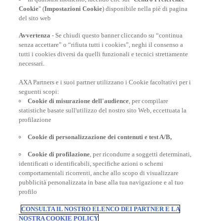
Cookie
" (
Impostazioni Cookie
) disponibile nella piè di pagina
del sito web
Assicurazione viaggio Bali
Avvertenza
- Se chiudi questo banner cliccando su “continua
senza accettare” o “rifiuta tutti i cookies”, neghi il consenso a
tutti i cookies diversi da quelli funzionali e tecnici strettamente
necessari.
AXA Partners e i suoi partner utilizzano i Cookie facoltativi per i
POLIZZE VIAGGIO
seguenti scopi:
Cookie di misurazione dell'audience
, per compilare
statistiche basate sull'utilizzo del nostro sito Web, eccettuata la
profilazione
CONSIGLI E INFORMAZIONI
Cookie di personalizzazione dei contenuti e test A/B,
Cookie di profilazione
, per ricondurre a soggetti determinati,
identificati o identificabili, specifiche azioni o schemi
INFORMAZIONI UTILI
comportamentali ricorrenti, anche allo scopo di visualizzare
pubblicità personalizzata in base alla tua navigazione e al tuo
profilo
CONSULTA IL NOSTRO ELENCO DEI PARTNER E LA
NOSTRA COOKIE POLICY