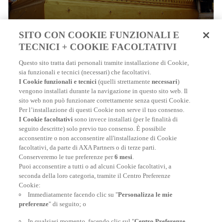
SITO CON COOKIE FUNZIONALI E
TECNICI + COOKIE FACOLTATIVI
LE NOSTRE POLIZZE
Questo sito tratta dati personali tramite installazione di Cookie,
sia funzionali e tecnici (necessari) che facoltativi.
I Cookie funzionali e tecnici
(quelli strettamente
necessari
)
vengono installati durante la navigazione in questo sito web. Il
sito web non può funzionare correttamente senza questi Cookie.
Assicurazione viaggio Sri Lanka
Per l’installazione di questi Cookie non serve il tuo consenso.
I Cookie facoltativi
sono invece installati (per le finalità di
UN’ASSICURAZIONE PER VIAGGIARE IN SRI LANKA È
seguito descritte) solo previo tuo consenso. È possibile
FORTEMENTE CONSIGLIATA
acconsentire o non acconsentire all'installazione di Cookie
facoltativi, da parte di AXA Partners o di terze parti.
Conserveremo le tue preferenze per
6 mesi
.
Assicurazione viaggio Sri Lanka
Puoi acconsentire a tutti o ad alcuni Cookie facoltativi, a
seconda della loro categoria, tramite il Centro Preferenze
Cookie:
Assicurazione viaggio Bali
Immediatamente facendo clic su "
Personalizza le mie
preferenze
" di seguito; o
Fai subito il preventivo e ottieni il tuo contratto di migliore
assicurazione viaggio Bali
In qualsiasi momento, facendo clic sul "
Centro Preferenze