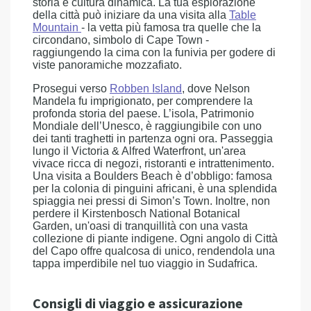
storia e cultura dinamica. La tua esplorazione
della città può iniziare da una visita alla
Table
Mountain
- la vetta più famosa tra quelle che la
circondano, simbolo di Cape Town -
raggiungendo la cima con la funivia per godere di
viste panoramiche mozzafiato.
Prosegui verso
Robben Island
, dove Nelson
Mandela fu imprigionato, per comprendere la
profonda storia del paese. L’isola, Patrimonio
Mondiale dell’Unesco, è raggiungibile con uno
dei tanti traghetti in partenza ogni ora. Passeggia
lungo il Victoria & Alfred Waterfront, un'area
vivace ricca di negozi, ristoranti e intrattenimento.
Una visita a Boulders Beach è d’obbligo: famosa
per la colonia di pinguini africani, è una splendida
spiaggia nei pressi di Simon’s Town. Inoltre, non
perdere il Kirstenbosch National Botanical
Garden, un'oasi di tranquillità con una vasta
collezione di piante indigene. Ogni angolo di Città
del Capo offre qualcosa di unico, rendendola una
tappa imperdibile nel tuo viaggio in Sudafrica.
Consigli di viaggio e assicurazione