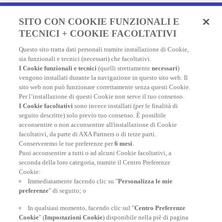
Fai un preventivo e acquista
SITO CON COOKIE FUNZIONALI E
in due minuti!
TECNICI + COOKIE FACOLTATIVI
Questo sito tratta dati personali tramite installazione di Cookie,
Assicurazione Viaggio AXA: scegli e acquista online la
sia funzionali e tecnici (necessari) che facoltativi.
migliore polizza, economica e completa, per viaggiare
I Cookie funzionali e tecnici
(quelli strettamente
necessari
)
nel mondo.
vengono installati durante la navigazione in questo sito web. Il
sito web non può funzionare correttamente senza questi Cookie.
Per l’installazione di questi Cookie non serve il tuo consenso.
I Cookie facoltativi
sono invece installati (per le finalità di
FAI UN PREVENTIVO
seguito descritte) solo previo tuo consenso. È possibile
acconsentire o non acconsentire all'installazione di Cookie
facoltativi, da parte di AXA Partners o di terze parti.
Conserveremo le tue preferenze per
6 mesi
.
Puoi acconsentire a tutti o ad alcuni Cookie facoltativi, a
seconda della loro categoria, tramite il Centro Preferenze
At your side, everyday
Cookie:
Immediatamente facendo clic su "
Personalizza le mie
preferenze
" di seguito; o
In qualsiasi momento, facendo clic sul "
Centro Preferenze
Cookie
" (
Impostazioni Cookie
) disponibile nella piè di pagina