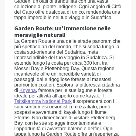
Garden, un'oasi di tranquillità con una vasta
collezione di piante indigene. Ogni angolo di Città
del Capo offre qualcosa di unico, rendendola una
tappa imperdibile nel tuo viaggio in Sudafrica.
Garden Route: un'Immersione nelle
meraviglie naturali
La Garden Route è una delle strade panoramiche
più spettacolari del mondo, che si snoda lungo la
costa sud-orientale del Sudafrica, meta
imprescindibile del tuo viaggio in Sudafrica. Si
estende lungo la costa per circa 300 km, tra
Mossel Bay e Plettenberg Bay. Questa regione
incantevole offre un'incredibile varietà di
paesaggi, dalle rigogliose foreste ai maestosi
promontori costieri. Esplora la pittoresca cittadina
di
Knysna
, famosa per le sue lagune e foreste,
ideale per attività all'aperto come kayak. Il
Tsitsikamma National Park
ti sorprenderà con i
suoi sentieri escursionistici mozzafiato, ponti
sospesi e avventure di kayak lungo il fiume
Storms. Non dimenticare di visitare Plettenberg
Bay, con le sue spiagge incontaminate e
l'opportunità di avvistare balene e delfini. Ogni
tappa lungo la Garden Route offre un'esperienza