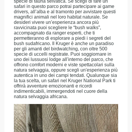
specie di fauna selvatica. Se scegli di fare un
safari in questo parco potrai partecipare ai game
drivers, all’alba e al tramonto per avvistare questi
magnifici animali nel loro habitat naturale. Se
desideri vivere un’esperienza ancora più
ravvicinata puoi scegliere le “bush walks”,
accompagnato da ranger esperti, che ti
permetteranno di esplorare a piedi i segreti del
bush sudafricano. Il Kruger è anche un paradiso
per gli amanti del birdwatching, con oltre 500
specie di uccelli registrate. Puoi soggiornare in
uno dei lussuosi lodge all'interno del parco, che
offrono comfort moderni e viste spettacolari sulla
natura selvaggia, oppure scegli un'esperienza più
autentica in uno dei campi tendati. Qualunque sia
la tua scelta, un safari nel Kruger National Park ti
offrirà avventure emozionanti e ricordi
indimenticabili, immergendoti nel cuore della
natura selvaggia africana.