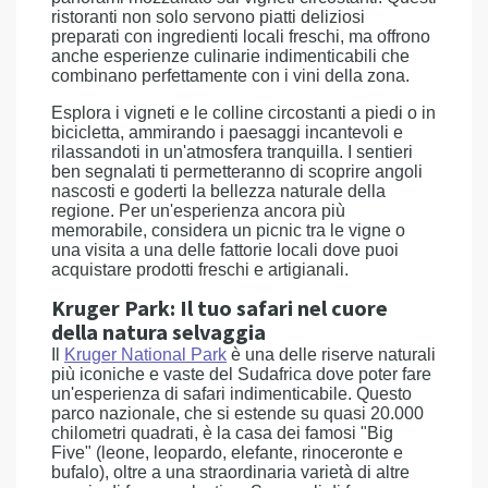
ristoranti non solo servono piatti deliziosi
preparati con ingredienti locali freschi, ma offrono
anche esperienze culinarie indimenticabili che
combinano perfettamente con i vini della zona.
Esplora i vigneti e le colline circostanti a piedi o in
bicicletta, ammirando i paesaggi incantevoli e
rilassandoti in un'atmosfera tranquilla. I sentieri
ben segnalati ti permetteranno di scoprire angoli
nascosti e goderti la bellezza naturale della
regione. Per un'esperienza ancora più
memorabile, considera un picnic tra le vigne o
una visita a una delle fattorie locali dove puoi
acquistare prodotti freschi e artigianali.
Kruger Park: Il tuo safari nel cuore
della natura selvaggia
Il
Kruger National Park
è una delle riserve naturali
più iconiche e vaste del Sudafrica dove poter fare
un'esperienza di safari indimenticabile. Questo
parco nazionale, che si estende su quasi 20.000
chilometri quadrati, è la casa dei famosi "Big
Five" (leone, leopardo, elefante, rinoceronte e
bufalo), oltre a una straordinaria varietà di altre