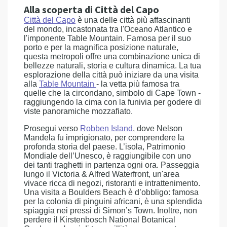
Alla scoperta di Città del Capo
Città del Capo
è una delle città più affascinanti
del mondo, incastonata tra l'Oceano Atlantico e
l'imponente Table Mountain. Famosa per il suo
porto e per la magnifica posizione naturale,
questa metropoli offre una combinazione unica di
bellezze naturali, storia e cultura dinamica. La tua
esplorazione della città può iniziare da una visita
alla
Table Mountain
- la vetta più famosa tra
quelle che la circondano, simbolo di Cape Town -
raggiungendo la cima con la funivia per godere di
viste panoramiche mozzafiato.
Prosegui verso
Robben Island
, dove Nelson
Mandela fu imprigionato, per comprendere la
profonda storia del paese. L’isola, Patrimonio
Mondiale dell’Unesco, è raggiungibile con uno
dei tanti traghetti in partenza ogni ora. Passeggia
lungo il Victoria & Alfred Waterfront, un'area
vivace ricca di negozi, ristoranti e intrattenimento.
Una visita a Boulders Beach è d’obbligo: famosa
per la colonia di pinguini africani, è una splendida
spiaggia nei pressi di Simon’s Town. Inoltre, non
perdere il Kirstenbosch National Botanical