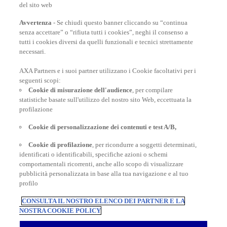
del sito web
Avvertenza
- Se chiudi questo banner cliccando su “continua
senza accettare” o “rifiuta tutti i cookies”, neghi il consenso a
tutti i cookies diversi da quelli funzionali e tecnici strettamente
necessari.
AXA Partners e i suoi partner utilizzano i Cookie facoltativi per i
POLIZZE VIAGGIO
seguenti scopi:
Cookie di misurazione dell'audience
, per compilare
statistiche basate sull'utilizzo del nostro sito Web, eccettuata la
profilazione
CONSIGLI E INFORMAZIONI
Cookie di personalizzazione dei contenuti e test A/B,
Cookie di profilazione
, per ricondurre a soggetti determinati,
INFORMAZIONI UTILI
identificati o identificabili, specifiche azioni o schemi
comportamentali ricorrenti, anche allo scopo di visualizzare
pubblicità personalizzata in base alla tua navigazione e al tuo
profilo
CONSULTA IL NOSTRO ELENCO DEI PARTNER E LA
NOSTRA COOKIE POLICY
Inter Partner Assistance S.A. Compagnia di Assicurazioni e Riassicurazioni
Rappresentanza Generale per l’Italia - Via Carlo Pesenti 121 - 00156 Roma -