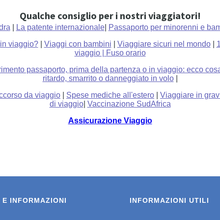
Qualche consiglio per i nostri viaggiatori!
dra
|
La patente internazionale
|
Passaporto per minorenni e bam
in viaggio?
|
Viaggi con bambini
|
Viaggiare sicuri nel mondo
|
1
viaggio |
Fuso orario
imento passaporto, prima della partenza o in viaggio: ecco cosa
ritardo, smarrito o danneggiato in volo
|
occorso da viaggio
|
Spese mediche all'estero
|
Viaggiare in gra
di viaggio
|
Vaccinazione SudAfrica
Assicurazione Viaggio
 E INFORMAZIONI
INFORMAZIONI UTILI