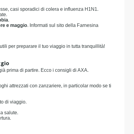
rtosse, casi sporadici di colera e influenza H1N1.
ate.
bbia
.
bre e maggio
. Informati sul sito della Farnesina
tili per preparare il tuo viaggio in tutta tranquillità!
ggio
à prima di partire. Ecco i consigli di AXA.
ghi attrezzati con zanzariere, in particolar modo se ti
to di viaggio.
a salute.
rtura.