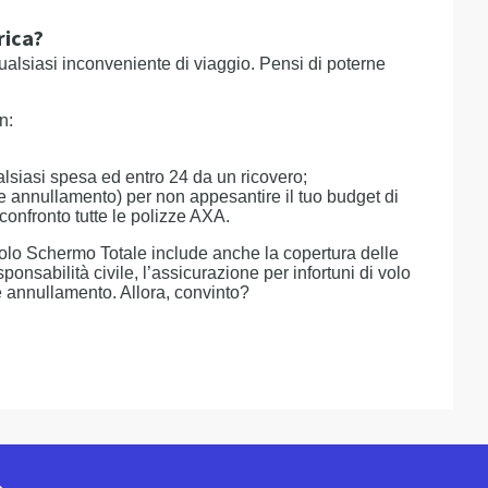
rica?
qualsiasi inconveniente di viaggio. Pensi di poterne
n:
lsiasi spesa ed entro 24 da un ricovero;
one annullamento) per non appesantire il tuo budget di
confronto tutte le polizze AXA.
golo Schermo Totale include anche la copertura delle
onsabilità civile, l’assicurazione per infortuni di volo
e annullamento. Allora, convinto?