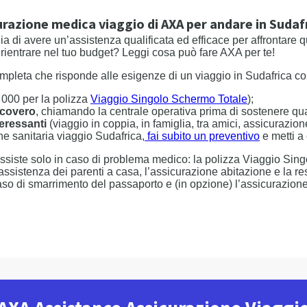
urazione medica viaggio di AXA per andare in Sudaf
ia di avere un’assistenza qualificata ed efficace per affrontare 
ientrare nel tuo budget? Leggi cosa può fare AXA per te!
ompleta che risponde alle esigenze di un viaggio in Sudafrica co
0 000 per la polizza
Viaggio Singolo Schermo Totale
);
icovero
, chiamando la centrale operativa prima di sostenere qua
teressanti
(viaggio in coppia, in famiglia, tra amici, assicurazi
e sanitaria viaggio Sudafrica,
fai subito un preventivo
e metti a 
ssiste solo in caso di problema medico: la polizza Viaggio Sin
ssistenza dei parenti a casa, l’assicurazione abitazione e la resp
aso di smarrimento del passaporto e (in opzione) l’assicurazion