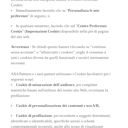
Cookie:
Immediatamente facendo clic su "
Personalizza le mie
Visto turistico per gli USA
preferenze
" di seguito; o
Quando serve e come ottenerlo?
In qualsiasi momento, facendo clic sul "
Centro Preferenze
Cookie
" (
Impostazioni Cookie
) disponibile nella piè di pagina
del sito web
SCOPRI DI PIÙ
Avvertenza
- Se chiudi questo banner cliccando su “continua
senza accettare” o “rifiuta tutti i cookies”, neghi il consenso a
tutti i cookies diversi da quelli funzionali e tecnici strettamente
necessari.
AXA Partners e i suoi partner utilizzano i Cookie facoltativi per i
POLIZZE VIAGGIO
seguenti scopi:
Cookie di misurazione dell'audience
, per compilare
statistiche basate sull'utilizzo del nostro sito Web, eccettuata la
profilazione
CONSIGLI E INFORMAZIONI
Cookie di personalizzazione dei contenuti e test A/B,
Cookie di profilazione
, per ricondurre a soggetti determinati,
identificati o identificabili, specifiche azioni o schemi
INFORMAZIONI UTILI
comportamentali ricorrenti, anche allo scopo di visualizzare