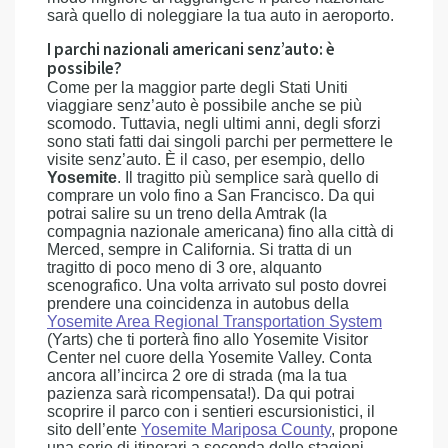
sarà quello di noleggiare la tua auto in aeroporto.
I parchi nazionali americani senz’auto: è
possibile?
Come per la maggior parte degli Stati Uniti
viaggiare senz’auto è possibile anche se più
scomodo. Tuttavia, negli ultimi anni, degli sforzi
sono stati fatti dai singoli parchi per permettere le
visite senz’auto. È il caso, per esempio, dello
Yosemite
. Il tragitto più semplice sarà quello di
comprare un volo fino a San Francisco. Da qui
potrai salire su un treno della Amtrak (la
compagnia nazionale americana) fino alla città di
Merced, sempre in California. Si tratta di un
tragitto di poco meno di 3 ore, alquanto
scenografico. Una volta arrivato sul posto dovrei
prendere una coincidenza in autobus della
Yosemite Area Regional Transportation System
(Yarts) che ti porterà fino allo Yosemite Visitor
Center nel cuore della Yosemite Valley. Conta
ancora all’incirca 2 ore di strada (ma la tua
pazienza sarà ricompensata!). Da qui potrai
scoprire il parco con i sentieri escursionistici, il
sito dell’ente
Yosemite Mariposa County
, propone
una serie di itinerari a seconda delle stagioni.