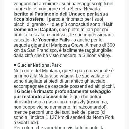
vengono ad ammirare i suoi paesaggi scolpiti nel
cuore delle montagne della Sierra Nevada.
Iscritto al Patrimonio dell’Unesco per la sua
ricca biosfera
, il parco è rinomato per i suoi
picchi di granito - i due più conosciuti sono
l’Half
Dome ed El Capitan
, due pietre miliari per chi
pratica la scalata sportiva -, le sue impressionanti
cascate - le
Yosemite Falls
- o anche per le
sequoia giganti di Mariposa Grove. A meno di 300
km da San Francisco, è facilmente raggiungibile
dalla città che ha visto nascere la Silicon Valley.
● Glacier National Park
Nel cuore del Montana, questo parco nazionale è
un inno alla Natura selvaggia. Le sue vallate si
sono ritagliate ai piedi di un antico ghiacciaio,
accompagnate da cascade possenti ed alti picchi.
Il
Glacier è rimasto profondamente selvaggio
pur restando accessibile
: è qui che potrai
ritrovarti naso a naso con un grizzly (insomma,
non troppo vicino nemmeno, mi raccomando!),
mentre percorri uno dei tanti trek del parco (ci
sono all’incirca 1 127 km di sentieri da North Fork
a Goat Lick).
Per coloro che vorrebbero visitarlo in auto, la