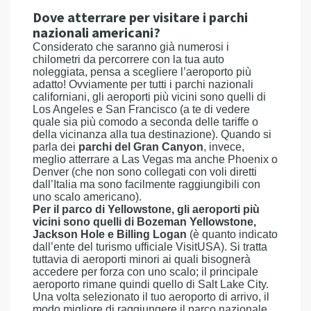
Dove atterrare per visitare i parchi
nazionali americani?
Considerato che saranno già numerosi i
chilometri da percorrere con la tua auto
noleggiata, pensa a scegliere l’aeroporto più
adatto! Ovviamente per tutti i parchi nazionali
californiani, gli aeroporti più vicini sono quelli di
Los Angeles e San Francisco (a te di vedere
quale sia più comodo a seconda delle tariffe o
della vicinanza alla tua destinazione). Quando si
parla dei
parchi del Gran Canyon
, invece,
meglio atterrare a Las Vegas ma anche Phoenix o
Denver (che non sono collegati con voli diretti
dall’Italia ma sono facilmente raggiungibili con
uno scalo americano).
Per il parco di Yellowstone, gli aeroporti più
vicini sono quelli di Bozeman Yellowstone,
Jackson Hole e Billing Logan
(è quanto indicato
dall’ente del turismo ufficiale VisitUSA). Si tratta
tuttavia di aeroporti minori ai quali bisognerà
accedere per forza con uno scalo; il principale
aeroporto rimane quindi quello di Salt Lake City.
Una volta selezionato il tuo aeroporto di arrivo, il
modo migliore di raggiungere il parco nazionale