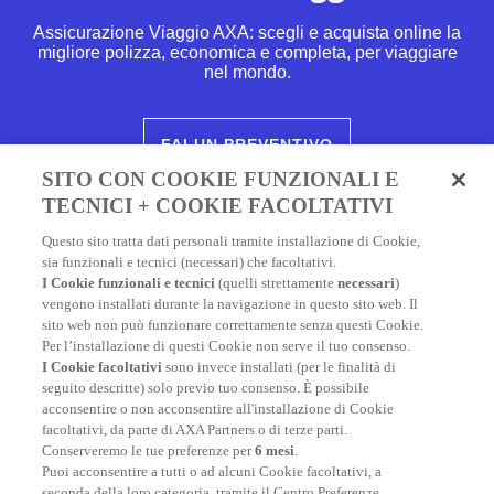
Assicurazione Viaggio AXA: scegli e acquista online la
migliore polizza, economica e completa, per viaggiare
nel mondo.
FAI UN PREVENTIVO
SITO CON COOKIE FUNZIONALI E
TECNICI + COOKIE FACOLTATIVI
Questo sito tratta dati personali tramite installazione di Cookie,
sia funzionali e tecnici (necessari) che facoltativi.
I Cookie funzionali e tecnici
(quelli strettamente
necessari
)
vengono installati durante la navigazione in questo sito web. Il
sito web non può funzionare correttamente senza questi Cookie.
Per l’installazione di questi Cookie non serve il tuo consenso.
I Cookie facoltativi
sono invece installati (per le finalità di
seguito descritte) solo previo tuo consenso. È possibile
acconsentire o non acconsentire all'installazione di Cookie
facoltativi, da parte di AXA Partners o di terze parti.
Potrebbe interessarti anche
Conserveremo le tue preferenze per
6 mesi
.
Puoi acconsentire a tutti o ad alcuni Cookie facoltativi, a
seconda della loro categoria, tramite il Centro Preferenze