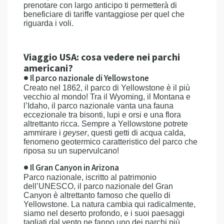
prenotare con largo anticipo ti permetterà di
beneficiare di tariffe vantaggiose per quel che
riguarda i voli.
Viaggio USA: cosa vedere nei parchi
americani?
● Il parco nazionale di Yellowstone
Creato nel 1862, il parco di Yellowstone è il più
vecchio al mondo! Tra il Wyoming, il Montana e
l’Idaho, il parco nazionale vanta una fauna
eccezionale tra bisonti, lupi e orsi e una flora
altrettanto ricca. Sempre a Yellowstone potrete
ammirare i
geyser
, questi getti di acqua calda,
fenomeno geotermico caratteristico del parco che
riposa su un supervulcano!
● Il Gran Canyon in Arizona
Parco nazionale, iscritto al patrimonio
dell’UNESCO, il parco nazionale del Gran
Canyon è altrettanto famoso che quello di
Yellowstone. La natura cambia qui radicalmente,
siamo nel deserto profondo, e i suoi paesaggi
tagliati dal vento ne fanno uno dei parchi più