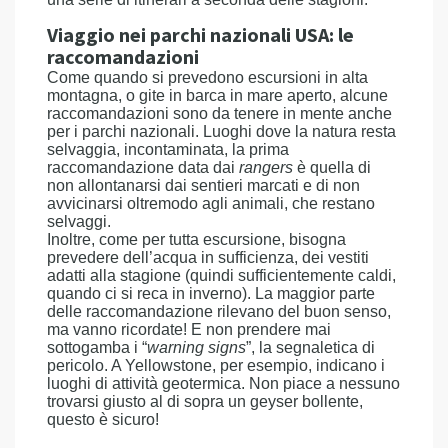
Viaggio nei parchi nazionali USA: le
raccomandazioni
Come quando si prevedono escursioni in alta
montagna, o gite in barca in mare aperto, alcune
raccomandazioni sono da tenere in mente anche
per i parchi nazionali. Luoghi dove la natura resta
selvaggia, incontaminata, la prima
raccomandazione data dai
rangers
è quella di
non allontanarsi dai sentieri marcati e di non
avvicinarsi oltremodo agli animali, che restano
selvaggi.
Inoltre, come per tutta escursione, bisogna
prevedere dell’acqua in sufficienza, dei vestiti
adatti alla stagione (quindi sufficientemente caldi,
quando ci si reca in inverno). La maggior parte
delle raccomandazione rilevano del buon senso,
ma vanno ricordate! E non prendere mai
sottogamba i “
warning signs
”, la segnaletica di
pericolo. A Yellowstone, per esempio, indicano i
luoghi di attività geotermica. Non piace a nessuno
trovarsi giusto al di sopra un geyser bollente,
questo è sicuro!