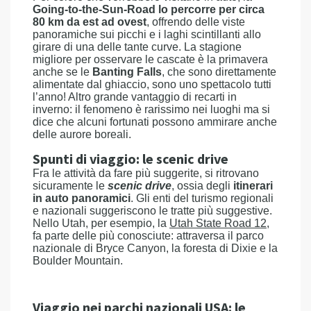
Going-to-the-Sun-Road lo percorre per circa
80 km da est ad ovest
, offrendo delle viste
panoramiche sui picchi e i laghi scintillanti allo
girare di una delle tante curve. La stagione
migliore per osservare le cascate è la primavera
anche se le
Banting Falls
, che sono direttamente
alimentate dal ghiaccio, sono uno spettacolo tutti
l’anno! Altro grande vantaggio di recarti in
inverno: il fenomeno è rarissimo nei luoghi ma si
dice che alcuni fortunati possono ammirare anche
delle aurore boreali.
Spunti di viaggio: le scenic drive
Fra le attività da fare più suggerite, si ritrovano
sicuramente le
scenic drive
, ossia degli
itinerari
in auto panoramici
. Gli enti del turismo regionali
e nazionali suggeriscono le tratte più suggestive.
Nello Utah, per esempio, la
Utah State Road 12
,
fa parte delle più conosciute: attraversa il parco
nazionale di Bryce Canyon, la foresta di Dixie e la
Boulder Mountain.
Viaggio nei parchi nazionali USA: le