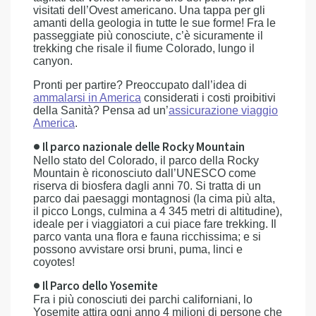
visitati dell’Ovest americano. Una tappa per gli
amanti della geologia in tutte le sue forme! Fra le
passeggiate più conosciute, c’è sicuramente il
trekking che risale il fiume Colorado, lungo il
canyon.
Pronti per partire? Preoccupato dall’idea di
ammalarsi in America
considerati i costi proibitivi
della Sanità? Pensa ad un’
assicurazione viaggio
America
.
● Il parco nazionale delle Rocky Mountain
Nello stato del Colorado, il parco della Rocky
Mountain è riconosciuto dall’UNESCO come
riserva di biosfera dagli anni 70. Si tratta di un
parco dai paesaggi montagnosi (la cima più alta,
il picco Longs, culmina a 4 345 metri di altitudine),
ideale per i viaggiatori a cui piace fare trekking. Il
parco vanta una flora e fauna ricchissima; e si
possono avvistare orsi bruni, puma, linci e
coyotes!
● Il Parco dello Yosemite
Fra i più conosciuti dei parchi californiani, lo
Yosemite attira ogni anno 4 milioni di persone che