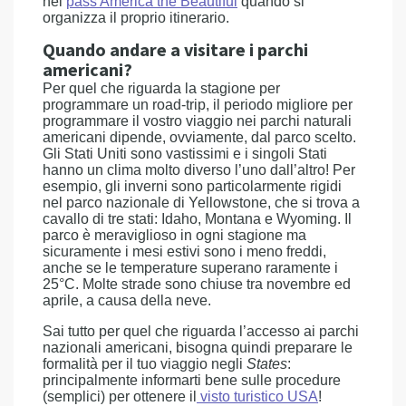
nel
pass America the Beautiful
quando si
organizza il proprio itinerario.
Quando andare a visitare i parchi
americani?
Per quel che riguarda la stagione per
programmare un road-trip, il periodo migliore per
programmare il vostro viaggio nei parchi naturali
americani dipende, ovviamente, dal parco scelto.
Gli Stati Uniti sono vastissimi e i singoli Stati
hanno un clima molto diverso l’uno dall’altro! Per
esempio, gli inverni sono particolarmente rigidi
nel parco nazionale di Yellowstone, che si trova a
cavallo di tre stati: Idaho, Montana e Wyoming. Il
parco è meraviglioso in ogni stagione ma
sicuramente i mesi estivi sono i meno freddi,
anche se le temperature superano raramente i
25°C. Molte strade sono chiuse tra novembre ed
aprile, a causa della neve.
Sai tutto per quel che riguarda l’accesso ai parchi
nazionali americani, bisogna quindi preparare le
formalità per il tuo viaggio negli
States
:
principalmente informarti bene sulle procedure
(semplici) per ottenere il
visto turistico USA
!