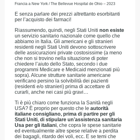
Francia a New York / The Bellevue Hospital de Ohio – 2023
E senza parlare dei prezzi altrettanto esorbitanti
per l’acquisto dei farmaci!
Riassumendo, quindi, negli Stati Uniti
non esiste
un servizio sanitario nazionale come quello che
abbiamo in Italia. Gli americani e gli stranieri
residenti negli Stati Uniti devono sottoscrivere
delle assicurazioni private costosissime (a meno
che non si trovino nella situazione di poter
chiedere l’aiuto dello Stato, secondo i due
programmi Medicare e Medicaid menzionati più
sopra). Alcune strutture sanitarie americane
verificano persino la solvibilità dei pazienti
(residenti e/o stranieri) prima di accettare di
curarli, anche nei casi più gravi…
Ti è più chiaro come funziona la Sanità negli
USA? È proprio per questo che le
autorità
italiane consigliano, prima di partire per gli
Stati Uniti, di stipulare un’assistenza sanitaria
Usa per gli italiani
, che copra le spese sanitarie
ed eventualmente altre spese relative a perdita
dei bagagli, ritardo dei voli, ecc. E se temi che