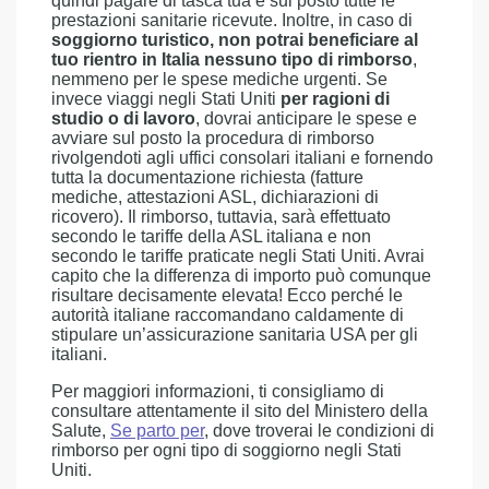
quindi pagare di tasca tua e sul posto tutte le
prestazioni sanitarie ricevute. Inoltre, in caso di
soggiorno turistico, non potrai beneficiare al
tuo rientro in Italia nessuno tipo di rimborso
,
nemmeno per le spese mediche urgenti. Se
invece viaggi negli Stati Uniti
per ragioni di
studio o di lavoro
, dovrai anticipare le spese e
avviare sul posto la procedura di rimborso
rivolgendoti agli uffici consolari italiani e fornendo
tutta la documentazione richiesta (fatture
mediche, attestazioni ASL, dichiarazioni di
ricovero). Il rimborso, tuttavia, sarà effettuato
secondo le tariffe della ASL italiana e non
secondo le tariffe praticate negli Stati Uniti. Avrai
capito che la differenza di importo può comunque
risultare decisamente elevata! Ecco perché le
autorità italiane raccomandano caldamente di
stipulare un’assicurazione sanitaria USA per gli
italiani.
Per maggiori informazioni, ti consigliamo di
consultare attentamente il sito del Ministero della
Salute,
Se parto per
, dove troverai le condizioni di
rimborso per ogni tipo di soggiorno negli Stati
Uniti.