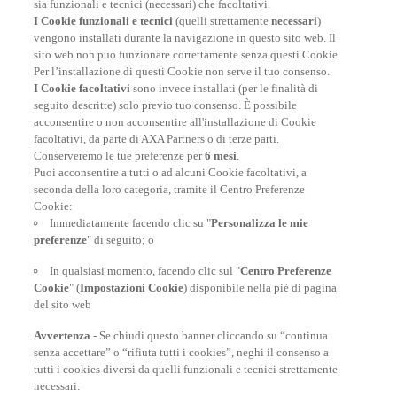
sia funzionali e tecnici (necessari) che facoltativi.
I Cookie funzionali e tecnici
(quelli strettamente
necessari
)
vengono installati durante la navigazione in questo sito web. Il
sito web non può funzionare correttamente senza questi Cookie.
Per l’installazione di questi Cookie non serve il tuo consenso.
I Cookie facoltativi
sono invece installati (per le finalità di
seguito descritte) solo previo tuo consenso. È possibile
acconsentire o non acconsentire all'installazione di Cookie
facoltativi, da parte di AXA Partners o di terze parti.
Conserveremo le tue preferenze per
6 mesi
.
Puoi acconsentire a tutti o ad alcuni Cookie facoltativi, a
seconda della loro categoria, tramite il Centro Preferenze
Cookie:
Polizza Viaggio Annuale
Immediatamente facendo clic su "
Personalizza le mie
preferenze
" di seguito; o
Per chi viaggia spesso durante l’anno - A partire da soli
72€/assicurato
In qualsiasi momento, facendo clic sul "
Centro Preferenze
Cookie
" (
Impostazioni Cookie
) disponibile nella piè di pagina
del sito web
SCOPRI DI PIÙ
Avvertenza
- Se chiudi questo banner cliccando su “continua
senza accettare” o “rifiuta tutti i cookies”, neghi il consenso a
tutti i cookies diversi da quelli funzionali e tecnici strettamente
necessari.