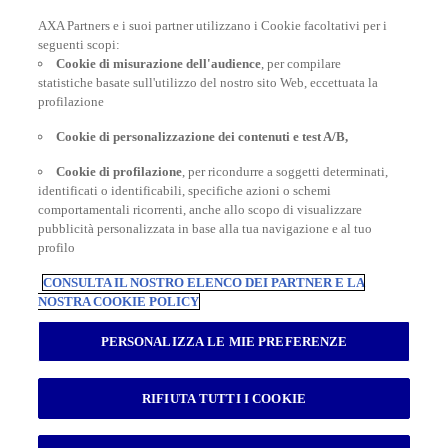
AXA Partners e i suoi partner utilizzano i Cookie facoltativi per i
POLIZZE VIAGGIO
seguenti scopi:
Cookie di misurazione dell'audience
, per compilare
statistiche basate sull'utilizzo del nostro sito Web, eccettuata la
profilazione
CONSIGLI E INFORMAZIONI
Cookie di personalizzazione dei contenuti e test A/B,
Cookie di profilazione
, per ricondurre a soggetti determinati,
INFORMAZIONI UTILI
identificati o identificabili, specifiche azioni o schemi
comportamentali ricorrenti, anche allo scopo di visualizzare
pubblicità personalizzata in base alla tua navigazione e al tuo
profilo
CONSULTA IL NOSTRO ELENCO DEI PARTNER E LA
NOSTRA COOKIE POLICY
Inter Partner Assistance S.A. Compagnia di Assicurazioni e Riassicurazioni
Rappresentanza Generale per l’Italia - Via Carlo Pesenti 121 - 00156 Roma -
PERSONALIZZA LE MIE PREFERENZE
Tel.06/42118.1 Sede legale Bruxelles – 7, Boulevard du Régent – Capitale
sociale € 180.702.613,00 interamente versato – Gruppo AXA Partners N.
Iscrizione all’Albo Imprese di Assicurazioni e Riassicurazioni I.00014 -
Autorizzazione Ministeriale n. 19662 del 19.10.1993 Registro delle Imprese di
RIFIUTA TUTTI I COOKIE
Roma RM – Numero REA 792129 - Part. I.V.A. 04673941003 - Cod. Fisc.
03420940151