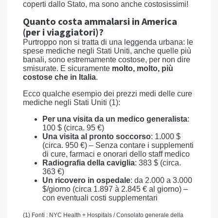
coperti dallo Stato, ma sono anche costosissimi!
Quanto costa ammalarsi in America
(per i viaggiatori)?
Purtroppo non si tratta di una leggenda urbana: le
spese mediche negli Stati Uniti, anche quelle più
banali, sono estremamente costose, per non dire
smisurate. E sicuramente
molto, molto, più
costose che in Italia
.
Ecco qualche esempio dei prezzi medi delle cure
mediche negli Stati Uniti (1):
Per una visita da un medico generalista
:
100 $ (circa. 95 €)
Una visita al pronto soccorso
: 1.000 $
(circa. 950 €) – Senza contare i supplementi
di cure, farmaci e onorari dello staff medico
Radiografia della caviglia
: 383 $ (circa.
363 €)
Un ricovero in ospedale
: da 2.000 a 3.000
$/giorno (circa 1.897 à 2.845 € al giorno) –
con eventuali costi supplementari
(1) Fonti : NYC Health + Hospitals / Consolato generale della