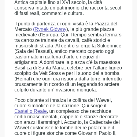
Antica capitale fino al XVI secolo, la città
conserva intatto un patrimonio che racconta secoli
di fasti reali, commerci e cultura.
Il punto di partenza di ogni visita è la Piazza del
Mercato
(Rynek Główny
), la più grande piazza
medievale d’Europa. Qui il tempo sembra fermarsi
tra carrozze trainate da cavalli, caffè storici e
musicisti di strada. Al centro si erge la Sukiennice
(Sala dei Tessuti), antico mercato coperto oggi
trasformato in galleria d’arte e negozi di
artigianato. A dominare la piazza c’è la maestosa
Basilica di Santa Maria, celebre per l’altare ligneo
scolpito da Veit Stoss e per il suono della tromba
(Hejnał) che ogni ora risuona dalla torre, interrotto
bruscamente in ricordo di un leggendario arciere
colpito durante un’invasione mongola.
Poco distante si innalza la collina del Wawel,
cuore simbolico della nazione. Qui sorge il
Castello Reale
, un complesso che racchiude
cortili rinascimentali, cappelle e stanze decorate
con arazzi fiamminghi. Accanto, la Cattedrale del
Wawel custodisce le tombe dei re polacchi e il
cuore di figure storiche come Giovanni Paolo II,