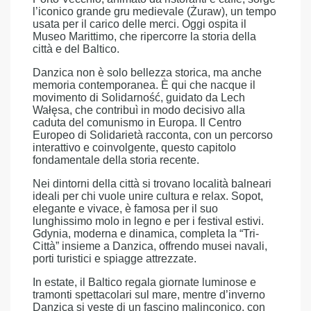
l’iconico grande gru medievale (Żuraw), un tempo
usata per il carico delle merci. Oggi ospita il
Museo Marittimo, che ripercorre la storia della
città e del Baltico.
Danzica non è solo bellezza storica, ma anche
memoria contemporanea. È qui che nacque il
movimento di Solidarność, guidato da Lech
Wałęsa, che contribuì in modo decisivo alla
caduta del comunismo in Europa. Il Centro
Europeo di Solidarietà racconta, con un percorso
interattivo e coinvolgente, questo capitolo
fondamentale della storia recente.
Nei dintorni della città si trovano località balneari
ideali per chi vuole unire cultura e relax. Sopot,
elegante e vivace, è famosa per il suo
lunghissimo molo in legno e per i festival estivi.
Gdynia, moderna e dinamica, completa la “Tri-
Città” insieme a Danzica, offrendo musei navali,
porti turistici e spiagge attrezzate.
In estate, il Baltico regala giornate luminose e
tramonti spettacolari sul mare, mentre d’inverno
Danzica si veste di un fascino malinconico, con