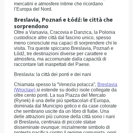
mercatini e atmosfere intime che ricordano
l’Europa del Nord.
Breslavia, Poznań e Łódź: le città che
sorprendono
Oltre a Varsavia, Cracovia e Danzica, la Polonia
custodisce altre città dal fascino unico, spesso
meno conosciute ma capaci di sorprendere chi le
visita. Tra queste spiccano Breslavia, Poznań e
Łódź, tre destinazioni diverse per carattere e
atmosfera, ma accomunate dalla capacità di
raccontare lati inaspettati del Paese.
Breslavia: la città dei ponti e dei nani
Chiamata spesso la “Venezia polacca”,
Breslavia
(Wrocław)
si estende su dodici isole collegate da
oltre cento ponti. La sua Piazza del Mercato
(Rynek) è una delle più spettacolari d’Europa,
dominata dal Municipio gotico e da case colorate
che sembrano uscite da un libro di fiabe. Una
delle attrazioni più curiose della città sono i nani
di Breslavia, centinaia di piccole statue
disseminate ovunque: inizialmente simbolo di
protesta pacifica contro il regime comunista, oggi