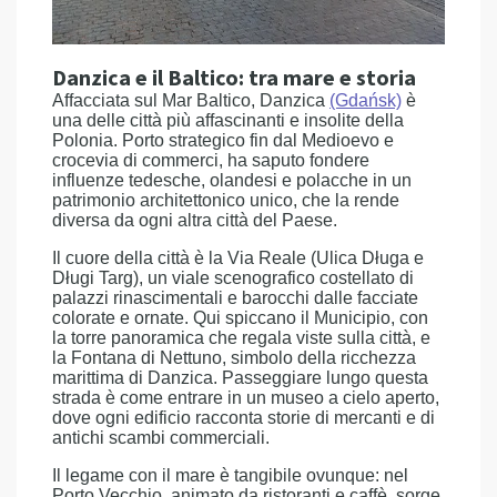
Danzica e il Baltico: tra mare e storia
Affacciata sul Mar Baltico, Danzica
(Gdańsk)
è
una delle città più affascinanti e insolite della
Polonia. Porto strategico fin dal Medioevo e
crocevia di commerci, ha saputo fondere
influenze tedesche, olandesi e polacche in un
patrimonio architettonico unico, che la rende
diversa da ogni altra città del Paese.
Il cuore della città è la Via Reale (Ulica Długa e
Długi Targ), un viale scenografico costellato di
palazzi rinascimentali e barocchi dalle facciate
colorate e ornate. Qui spiccano il Municipio, con
la torre panoramica che regala viste sulla città, e
la Fontana di Nettuno, simbolo della ricchezza
marittima di Danzica. Passeggiare lungo questa
strada è come entrare in un museo a cielo aperto,
dove ogni edificio racconta storie di mercanti e di
antichi scambi commerciali.
Il legame con il mare è tangibile ovunque: nel
Porto Vecchio, animato da ristoranti e caffè, sorge