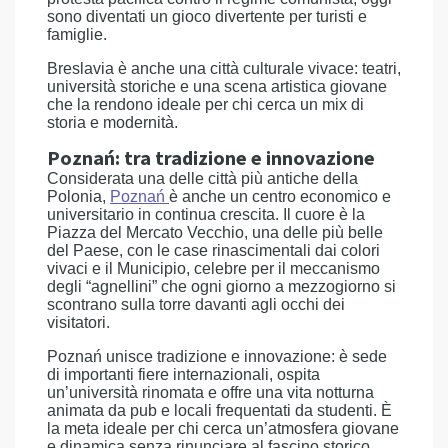
sono diventati un gioco divertente per turisti e
famiglie.
Breslavia è anche una città culturale vivace: teatri,
università storiche e una scena artistica giovane
che la rendono ideale per chi cerca un mix di
storia e modernità.
Poznań: tra tradizione e innovazione
Considerata una delle città più antiche della
Polonia,
Poznań
è anche un centro economico e
universitario in continua crescita. Il cuore è la
Piazza del Mercato Vecchio, una delle più belle
del Paese, con le case rinascimentali dai colori
vivaci e il Municipio, celebre per il meccanismo
degli “agnellini” che ogni giorno a mezzogiorno si
scontrano sulla torre davanti agli occhi dei
visitatori.
Poznań unisce tradizione e innovazione: è sede
di importanti fiere internazionali, ospita
un’università rinomata e offre una vita notturna
animata da pub e locali frequentati da studenti. È
la meta ideale per chi cerca un’atmosfera giovane
e dinamica senza rinunciare al fascino storico.