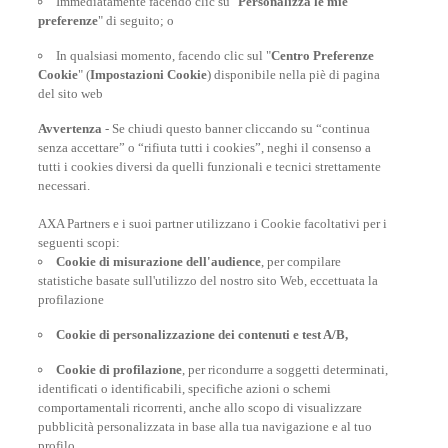
Immediatamente facendo clic su "
Personalizza le mie
preferenze
" di seguito; o
In qualsiasi momento, facendo clic sul "
Centro Preferenze
Cookie
" (
Impostazioni Cookie
) disponibile nella piè di pagina
del sito web
Avvertenza
- Se chiudi questo banner cliccando su “continua
senza accettare” o “rifiuta tutti i cookies”, neghi il consenso a
tutti i cookies diversi da quelli funzionali e tecnici strettamente
necessari.
AXA Partners e i suoi partner utilizzano i Cookie facoltativi per i
POLIZZE VIAGGIO
seguenti scopi:
Cookie di misurazione dell'audience
, per compilare
statistiche basate sull'utilizzo del nostro sito Web, eccettuata la
profilazione
CONSIGLI E INFORMAZIONI
Cookie di personalizzazione dei contenuti e test A/B,
Cookie di profilazione
, per ricondurre a soggetti determinati,
INFORMAZIONI UTILI
identificati o identificabili, specifiche azioni o schemi
comportamentali ricorrenti, anche allo scopo di visualizzare
pubblicità personalizzata in base alla tua navigazione e al tuo
profilo