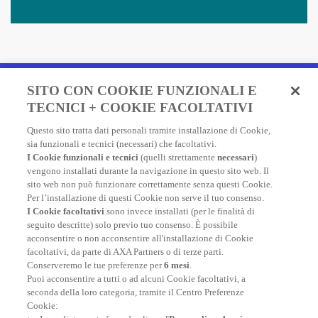
Fai un preventivo e acquista
SITO CON COOKIE FUNZIONALI E
in due minuti!
TECNICI + COOKIE FACOLTATIVI
Questo sito tratta dati personali tramite installazione di Cookie,
Assicurazione Viaggio AXA: scegli e acquista online la
sia funzionali e tecnici (necessari) che facoltativi.
migliore polizza, economica e completa, per viaggiare
I Cookie funzionali e tecnici
(quelli strettamente
necessari
)
nel mondo.
vengono installati durante la navigazione in questo sito web. Il
sito web non può funzionare correttamente senza questi Cookie.
Per l’installazione di questi Cookie non serve il tuo consenso.
I Cookie facoltativi
sono invece installati (per le finalità di
FAI UN PREVENTIVO
seguito descritte) solo previo tuo consenso. È possibile
acconsentire o non acconsentire all'installazione di Cookie
facoltativi, da parte di AXA Partners o di terze parti.
Conserveremo le tue preferenze per
6 mesi
.
Puoi acconsentire a tutti o ad alcuni Cookie facoltativi, a
seconda della loro categoria, tramite il Centro Preferenze
At your side, everyday
Cookie: