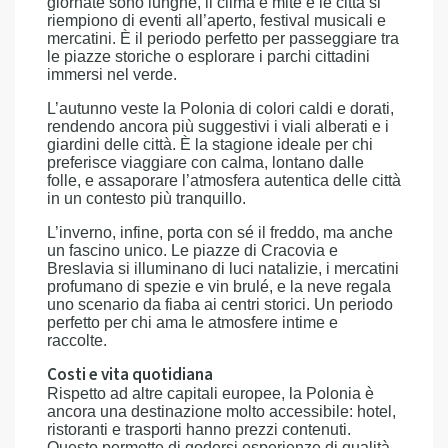
giornate sono lunghe, il clima è mite e le città si
riempiono di eventi all’aperto, festival musicali e
mercatini. È il periodo perfetto per passeggiare tra
le piazze storiche o esplorare i parchi cittadini
immersi nel verde.
L’autunno veste la Polonia di colori caldi e dorati,
rendendo ancora più suggestivi i viali alberati e i
giardini delle città. È la stagione ideale per chi
preferisce viaggiare con calma, lontano dalle
folle, e assaporare l’atmosfera autentica delle città
in un contesto più tranquillo.
L’inverno, infine, porta con sé il freddo, ma anche
un fascino unico. Le piazze di Cracovia e
Breslavia si illuminano di luci natalizie, i mercatini
profumano di spezie e vin brulé, e la neve regala
uno scenario da fiaba ai centri storici. Un periodo
perfetto per chi ama le atmosfere intime e
raccolte.
Costi e vita quotidiana
Rispetto ad altre capitali europee, la Polonia è
ancora una destinazione molto accessibile: hotel,
ristoranti e trasporti hanno prezzi contenuti.
Questo permette di godersi esperienze di qualità