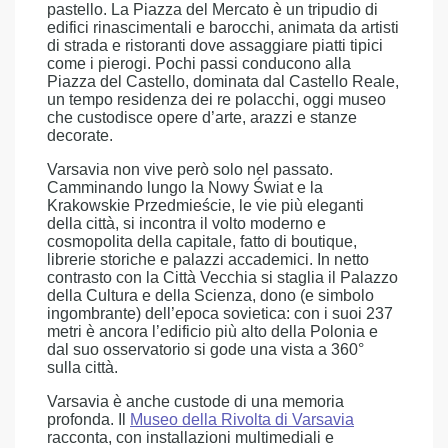
pastello. La Piazza del Mercato è un tripudio di
edifici rinascimentali e barocchi, animata da artisti
di strada e ristoranti dove assaggiare piatti tipici
come i pierogi. Pochi passi conducono alla
Piazza del Castello, dominata dal Castello Reale,
un tempo residenza dei re polacchi, oggi museo
che custodisce opere d’arte, arazzi e stanze
decorate.
Varsavia non vive però solo nel passato.
Camminando lungo la Nowy Świat e la
Krakowskie Przedmieście, le vie più eleganti
della città, si incontra il volto moderno e
cosmopolita della capitale, fatto di boutique,
librerie storiche e palazzi accademici. In netto
contrasto con la Città Vecchia si staglia il Palazzo
della Cultura e della Scienza, dono (e simbolo
ingombrante) dell’epoca sovietica: con i suoi 237
metri è ancora l’edificio più alto della Polonia e
dal suo osservatorio si gode una vista a 360°
sulla città.
Varsavia è anche custode di una memoria
profonda. Il
Museo della Rivolta di Varsavia
racconta, con installazioni multimediali e