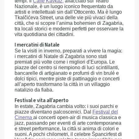
tempi. Il
Caffè Kavkaz
,
affacciato sul Teatro
Nazionale, è un luogo iconico frequentato da
artisti e intellettuali sin dall’Ottocento. Ma è lungo
Tkalčićeva Street, una delle vie più vivaci della
città, che si scopre l’anima bohemien di Zagabria,
tra locali storici e moderni perfetti per osservare la
vita quotidiana dei cittadini.
I mercatini di Natale
Se la visiti in inverno, preparati a vivere la magia:
i mercatini di Natale di Zagabria sono stati
premiati più volte come i migliori d’Europa. Le
piazze del centro si riempiono di luci scintillanti,
bancarelle di artigianato e profumi di vin brulé e
dolci tipici, mentre piste di pattinaggio e concerti
all’aperto trasformano la città in un villaggio
natalizio da fiaba.
Festival e vita all’aperto
In estate, Zagabria cambia volto: i suoi parchi e
piazze diventano palcoscenici. Dal
Festival del
Cinema
ai concerti open-air di musica classica e
jazz, passando per eventi di arte contemporanea
e street performance, la città si anima di colori e
suoni. A pochi chilometri, il celebre Špancirfest di