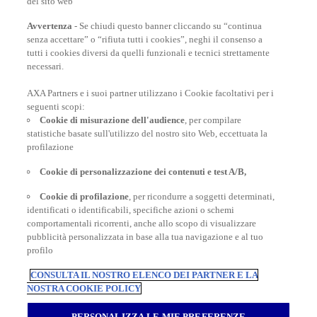
del sito web
Avvertenza
- Se chiudi questo banner cliccando su “continua
senza accettare” o “rifiuta tutti i cookies”, neghi il consenso a
tutti i cookies diversi da quelli funzionali e tecnici strettamente
necessari.
AXA Partners e i suoi partner utilizzano i Cookie facoltativi per i
POLIZZE VIAGGIO
seguenti scopi:
Cookie di misurazione dell'audience
, per compilare
statistiche basate sull'utilizzo del nostro sito Web, eccettuata la
profilazione
CONSIGLI E INFORMAZIONI
Cookie di personalizzazione dei contenuti e test A/B,
Cookie di profilazione
, per ricondurre a soggetti determinati,
INFORMAZIONI UTILI
identificati o identificabili, specifiche azioni o schemi
comportamentali ricorrenti, anche allo scopo di visualizzare
pubblicità personalizzata in base alla tua navigazione e al tuo
profilo
CONSULTA IL NOSTRO ELENCO DEI PARTNER E LA
NOSTRA COOKIE POLICY
Inter Partner Assistance S.A. Compagnia di Assicurazioni e Riassicurazioni
Rappresentanza Generale per l’Italia - Via Carlo Pesenti 121 - 00156 Roma -
PERSONALIZZA LE MIE PREFERENZE