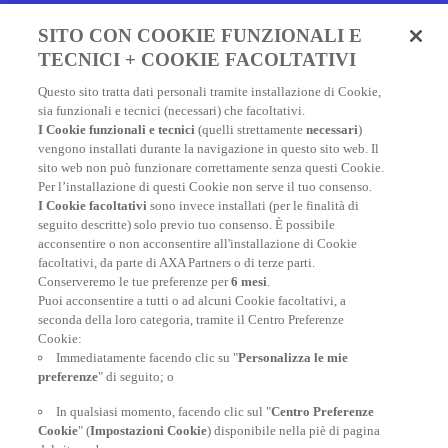
Fai un preventivo e acquista
SITO CON COOKIE FUNZIONALI E
in due minuti!
TECNICI + COOKIE FACOLTATIVI
Questo sito tratta dati personali tramite installazione di Cookie,
Assicurazione Viaggio AXA: scegli e acquista online la
sia funzionali e tecnici (necessari) che facoltativi.
migliore polizza, economica e completa, per viaggiare
I Cookie funzionali e tecnici
(quelli strettamente
necessari
)
nel mondo.
vengono installati durante la navigazione in questo sito web. Il
sito web non può funzionare correttamente senza questi Cookie.
Per l’installazione di questi Cookie non serve il tuo consenso.
I Cookie facoltativi
sono invece installati (per le finalità di
FAI UN PREVENTIVO
seguito descritte) solo previo tuo consenso. È possibile
acconsentire o non acconsentire all'installazione di Cookie
facoltativi, da parte di AXA Partners o di terze parti.
Conserveremo le tue preferenze per
6 mesi
.
Puoi acconsentire a tutti o ad alcuni Cookie facoltativi, a
seconda della loro categoria, tramite il Centro Preferenze
At your side, everyday
Cookie:
Immediatamente facendo clic su "
Personalizza le mie
preferenze
" di seguito; o
In qualsiasi momento, facendo clic sul "
Centro Preferenze
Cookie
" (
Impostazioni Cookie
) disponibile nella piè di pagina