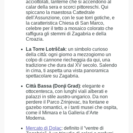
acciottolati, lanterne che si accendono al
calar della sera e scorci pittoreschi. Qui
spiccano la maestosa Cattedrale
dell’Assunzione, con le sue torri gotiche, e
la caratteristica Chiesa di San Marco,
celebre per il tetto a mosaico colorato che
raffigura gli stemmi di Zagabria e della
Croazia.
La Torre Lotrščak
: un simbolo curioso
della città: ogni giorno a mezzogiorno un
colpo di cannone riecheggia da qui, una
tradizione che dura dal XV secolo. Salendo
in cima, ti aspetta una vista panoramica
spettacolare su Zagabria.
Città Bassa (Donji Grad)
: elegante e
ottocentesca, con lunghi viali alberati e
palazzi in stile austro-ungarico. Da non
perdere il Parco Zrinjevac, tra fontane e
gazebo romantici, e i tanti musei che ospita,
come il Mimara e la Galleria d’Arte
Moderna.
Mercato di Dolac
: definito il “ventre di