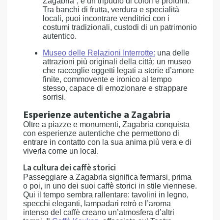
Zagabria”, è un tripudio di colori e profumi.
Tra banchi di frutta, verdura e specialità
locali, puoi incontrare venditrici con i
costumi tradizionali, custodi di un patrimonio
autentico.
Museo delle Relazioni Interrotte
:
una delle
attrazioni più originali della città: un museo
che raccoglie oggetti legati a storie d’amore
finite, commovente e ironico al tempo
stesso, capace di emozionare e strappare
sorrisi.
Esperienze autentiche a Zagabria
Oltre a piazze e monumenti, Zagabria conquista
con esperienze autentiche che permettono di
entrare in contatto con la sua anima più vera e di
viverla come un local.
La cultura dei caffè storici
Passeggiare a Zagabria significa fermarsi, prima
o poi, in uno dei suoi caffè storici in stile viennese.
Qui il tempo sembra rallentare: tavolini in legno,
specchi eleganti, lampadari retrò e l’aroma
intenso del caffè creano un’atmosfera d’altri