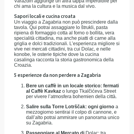
Varaždin aggiunge un’altra tappa imperdibile per
chi ama la cultura e la musica dal vivo.
Sapori locali e cucina croata
Un viaggio a Zagabria non può prescindere dalla
tavola. Qui potrai assaggiare lo štrukli, pasta
ripiena di formaggio cotta al forno o bollita, vera
specialità cittadina, ma anche piatti di carne alla
griglia e dolci tradizionali. L’esperienza migliore si
vive nei mercati cittadini, tra cui Dolac, e nelle
konobe, le osterie tipiche dove la cucina
casalinga racconta la storia gastronomica della
Croazia.
5 esperienze da non perdere a Zagabria
Bere un caffè in un locale storico: fermati
al Caffè Kavkaz
o lungo Tkalčićeva Street
per vivere l’atmosfera bohemien della città.
Salire sulla Torre Lotrščak: ogni giorno
a
mezzogiorno sentirai il colpo di cannone, e
dall’alto potrai ammirare un panorama unico
su Zagabria.
Passeggiare al Mercato di
Dolac: tra