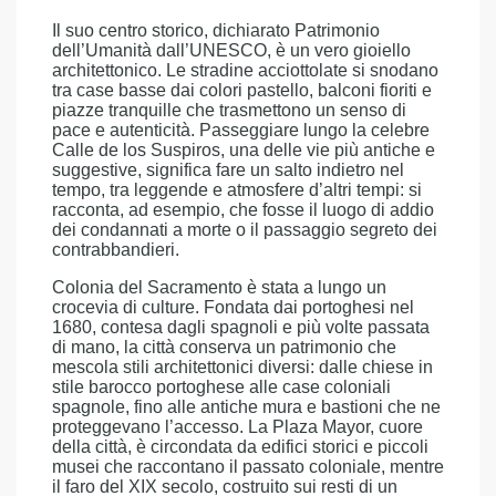
Il suo centro storico, dichiarato Patrimonio
dell’Umanità dall’UNESCO, è un vero gioiello
architettonico. Le stradine acciottolate si snodano
tra case basse dai colori pastello, balconi fioriti e
piazze tranquille che trasmettono un senso di
pace e autenticità. Passeggiare lungo la celebre
Calle de los Suspiros, una delle vie più antiche e
suggestive, significa fare un salto indietro nel
tempo, tra leggende e atmosfere d’altri tempi: si
racconta, ad esempio, che fosse il luogo di addio
dei condannati a morte o il passaggio segreto dei
contrabbandieri.
Colonia del Sacramento è stata a lungo un
crocevia di culture. Fondata dai portoghesi nel
1680, contesa dagli spagnoli e più volte passata
di mano, la città conserva un patrimonio che
mescola stili architettonici diversi: dalle chiese in
stile barocco portoghese alle case coloniali
spagnole, fino alle antiche mura e bastioni che ne
proteggevano l’accesso. La Plaza Mayor, cuore
della città, è circondata da edifici storici e piccoli
musei che raccontano il passato coloniale, mentre
il faro del XIX secolo, costruito sui resti di un