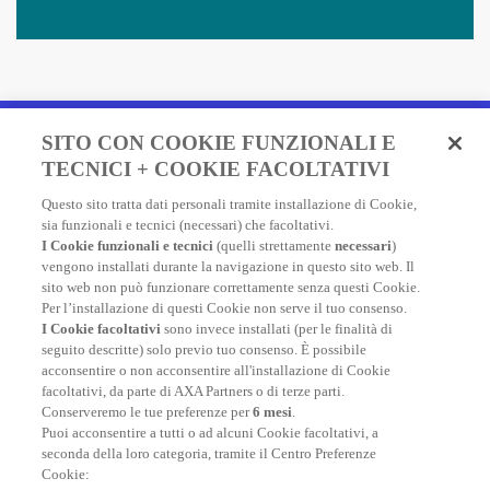
Fai un preventivo e acquista
SITO CON COOKIE FUNZIONALI E
in due minuti!
TECNICI + COOKIE FACOLTATIVI
Questo sito tratta dati personali tramite installazione di Cookie,
Assicurazione Viaggio AXA: scegli e acquista online la
sia funzionali e tecnici (necessari) che facoltativi.
migliore polizza, economica e completa, per viaggiare
I Cookie funzionali e tecnici
(quelli strettamente
necessari
)
nel mondo.
vengono installati durante la navigazione in questo sito web. Il
sito web non può funzionare correttamente senza questi Cookie.
Per l’installazione di questi Cookie non serve il tuo consenso.
I Cookie facoltativi
sono invece installati (per le finalità di
FAI UN PREVENTIVO
seguito descritte) solo previo tuo consenso. È possibile
acconsentire o non acconsentire all'installazione di Cookie
facoltativi, da parte di AXA Partners o di terze parti.
Conserveremo le tue preferenze per
6 mesi
.
Puoi acconsentire a tutti o ad alcuni Cookie facoltativi, a
seconda della loro categoria, tramite il Centro Preferenze
At your side, everyday
Cookie: