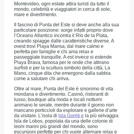
Montevideo, ogni estate attira turisti da tutto il
mondo, celebrità e viaggiatori in cerca di sole,
mare e divertimento.
Il fascino di Punta del Este si deve anche alla sua
particolare posizione: sorge infatti proprio dove
l’Oceano Atlantico incontra il Río de la Plata,
creando spiagge dalle caratteristiche diverse. A
ovest trovi Playa Mansa, dal mare calmo e
perfetta per famiglie e chi ama relax e
passeggiate tranquille. A est invece si estende
Playa Brava, famosa per le onde che attirano
surfisti e per la scultura simbolo della città, La
Mano, cinque dita che emergono dalla sabbia
come a salutare chi arriva.
Oltre al mare, Punta del Este è sinonimo di vita
mondana e divertimento. Casinò, ristoranti di
lusso, boutique alla moda e locali notturni
animano le serate, mentre durante il giorno non
mancano porticcioli da esplorare e gallerie d’arte
da visitare. L’isola di
Isla Gorriti
e
la più selvaggia
Isla de Lobos, popolata da una delle colonie di
leoni marini più grandi del mondo, sono
escursioni perfette per chi vuole alternare relax e