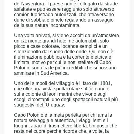
dell’avventura: il paese non è collegato da strade
asfaltate e può essere raggiunto solo attraverso
camion fuoristrada autorizzati, che attraversano
dune di sabbia e pinete regalando un assaggio
della sua natura incontaminata.
Una volta arrivati, si viene accolti da un’atmosfera
unica: niente grandi hotel né automobili, solo
piccole case colorate, locande semplici e un
silenzio rotto dal suono delle onde. Qui non c’è
illuminazione pubblica e la corrente elettrica è
limitata, motivo per cui le notti stellate di Cabo
Polonio sono tra le più incredibili che si possano
ammirare in Sud America.
Uno dei simboli del villaggio è il faro del 1881,
che offre una vista spettacolare sull’oceano e
sulle colonie di leoni marini che vivono sugli
scogli circostanti: uno degli spettacoli naturali più
suggestivi dell’Uruguay.
Cabo Polonio è la meta perfetta per chi ama la
natura selvaggia e autentica, i viaggi lenti e i
luoghi capaci di trasmettere libertà. Un posto che
resta nel cuore perché ricorda che, a volte, la