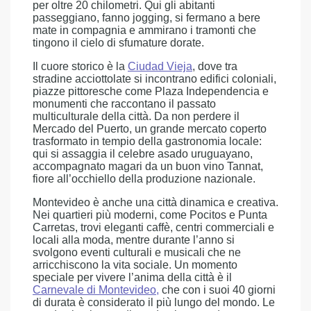
per oltre 20 chilometri. Qui gli abitanti
passeggiano, fanno jogging, si fermano a bere
mate in compagnia e ammirano i tramonti che
tingono il cielo di sfumature dorate.
Il cuore storico è la
Ciudad Vieja
, dove tra
stradine acciottolate si incontrano edifici coloniali,
piazze pittoresche come Plaza Independencia e
monumenti che raccontano il passato
multiculturale della città. Da non perdere il
Mercado del Puerto, un grande mercato coperto
trasformato in tempio della gastronomia locale:
qui si assaggia il celebre asado uruguayano,
accompagnato magari da un buon vino Tannat,
fiore all’occhiello della produzione nazionale.
Montevideo è anche una città dinamica e creativa.
Nei quartieri più moderni, come Pocitos e Punta
Carretas, trovi eleganti caffè, centri commerciali e
locali alla moda, mentre durante l’anno si
svolgono eventi culturali e musicali che ne
arricchiscono la vita sociale. Un momento
speciale per vivere l’anima della città è il
Carnevale di Montevideo
,
che con i suoi 40 giorni
di durata è considerato il più lungo del mondo. Le