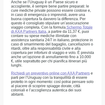
Anche se l’Uruguay è un Paese sicuro e
accogliente, è sempre bene partire preparati: le
cure mediche private possono essere costose e,
in caso di emergenza o imprevisti, avere una
buona copertura fa davvero la differenza. Per
questo è consigliato stipulare un’assicurazione
viaggio completa. Con la formula
Schermo Totale
di AXA Partners Italia
,
a partire da 11,37 €, puoi
contare su spese mediche illimitate con
assistenza sanitaria 24/7 in italiano, protezione in
caso di smarrimento del bagaglio, cancellazioni o
ritardi, oltre alla responsabilità civile e alla
copertura per infortuni di viaggio e volo. È prevista
anche un’opzione di annullamento fino a 10.000
€, utile soprattutto per chi pianifica itinerari più
lunghi.
Richiedi un preventivo online con AXA Partners
e
parti per l’Uruguay con la tranquillità di essere
protetto in ogni momento: così potrai pensare solo
al piacere di scoprire spiagge dorate, città
coloniali e l’accoglienza autentica dei suoi
abitanti.