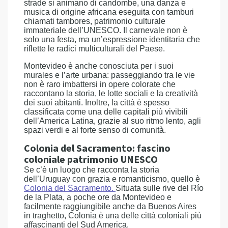
strade si animano di candombe, una danza e
musica di origine africana eseguita con tamburi
chiamati tambores, patrimonio culturale
immateriale dell’UNESCO. Il carnevale non è
solo una festa, ma un’espressione identitaria che
riflette le radici multiculturali del Paese.
Montevideo è anche conosciuta per i suoi
murales e l’arte urbana: passeggiando tra le vie
non è raro imbattersi in opere colorate che
raccontano la storia, le lotte sociali e la creatività
dei suoi abitanti. Inoltre, la città è spesso
classificata come una delle capitali più vivibili
dell’America Latina, grazie al suo ritmo lento, agli
spazi verdi e al forte senso di comunità.
Colonia del Sacramento: fascino
coloniale patrimonio UNESCO
Se c’è un luogo che racconta la storia
dell’Uruguay con grazia e romanticismo, quello è
Colonia del Sacramento
.
Situata sulle rive del Río
de la Plata, a poche ore da Montevideo e
facilmente raggiungibile anche da Buenos Aires
in traghetto, Colonia è una delle città coloniali più
affascinanti del Sud America.