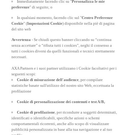
Immediatamente facendo clic su "
Personalizza le mie
preferenze
" di seguito; o
In qualsiasi momento, facendo clic sul "
Centro Preferenze
Cookie
" (
Impostazioni Cookie
) disponibile nella piè di pagina
del sito web
Avvertenza
- Se chiudi questo banner cliccando su “continua
senza accettare” o “rifiuta tutti i cookies”, neghi il consenso a
tutti i cookies diversi da quelli funzionali e tecnici strettamente
necessari.
AXA Partners e i suoi partner utilizzano i Cookie facoltativi per i
POLIZZE VIAGGIO
seguenti scopi:
Cookie di misurazione dell'audience
, per compilare
statistiche basate sull'utilizzo del nostro sito Web, eccettuata la
profilazione
CONSIGLI E INFORMAZIONI
Cookie di personalizzazione dei contenuti e test A/B,
Cookie di profilazione
, per ricondurre a soggetti determinati,
INFORMAZIONI UTILI
identificati o identificabili, specifiche azioni o schemi
comportamentali ricorrenti, anche allo scopo di visualizzare
pubblicità personalizzata in base alla tua navigazione e al tuo