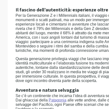
Il fascino dell’autenticità: esperienze oltre
Per la Generazione Z e i Millennials italiani, il viaggio
monumenti o scatti patinati, ma un modo per immergersi
esperienze locali e cimentarsi in avventure che lasci
rivela che il 79% dei Millennials e della Gen Z desider
abitanti del luogo, mentre il 68% è attratto da mete me
America, con i suoi angoli lontani dal turismo di massa
viaggio: partecipare a una cerimonia indigena sulle A
Montevideo o seguire i ritmi del samba e della cumbia
turistiche, ma momenti di profonda connessione uman
Questa generazione privilegia viaggi che lasciano imp
identità multiculturale e l’elaborata fusione tra moderni
autentiche, lontane dalla standardizzazione delle dest
studi, gli under 30 realizzano in media tre viaggi di pia
per immersione culturale. In questa prospettiva, il via
dove ogni incontro diventa parte della scoperta.
Avventura e natura selvaggia
Se c’è un continente che incarna l’idea di avventura se
Dai ghiacciai della
Patagonia
alle vette andine, dalle
selvagge del Pacifico, ogni Paese offre scenari che s
l’outdoor e la scoperta.