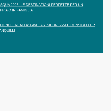
ASQUA 2025: LE DESTINAZIONI PERFETTE PER UN
PPIA O IN FAMIGLIA
SOGNO E REALTÀ: FAVELAS, SICUREZZA E CONSIGLI PER
ANQUILLI