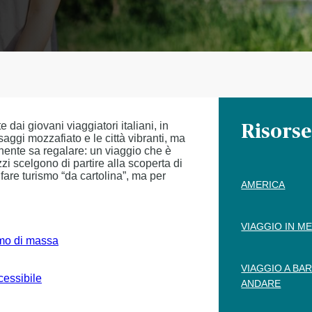
dai giovani viaggiatori italiani, in
Risorse
aggi mozzafiato e le città vibranti, ma
inente sa regalare: un viaggio che è
i scelgono di partire alla scoperta di
are turismo “da cartolina”, ma per
AMERICA
VIAGGIO IN ME
ismo di massa
VIAGGIO A BA
cessibile
ANDARE