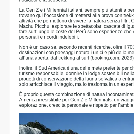
La Gen Z e i Millennial italiani, sempre più attenti a 
trovano qui l’occasione di mettersi alla prova con trekk
attività che permettono di vivere la natura senza filtr
Machu Picchu, esplorare le spettacolari cascate di Igua
fare surf lungo le coste del Perù sono esperienze che 
personali e ricordi indelebili.
Non è un caso se, secondo recenti ricerche, oltre il 70%
destinazioni con paesaggi naturali unici e più della met
all’aria aperta, dal trekking al surf (booking.com, 2023)
Inoltre, il Sud America è una delle mete preferite per 
turismo responsabile: dormire in lodge sostenibili nel
progetti di conservazione della fauna selvatica o entra
solo arricchisce il viaggio, ma lo trasforma in un’esperi
È proprio questa combinazione di natura incontaminata
America irresistibile per Gen Z e Millennials: un viag
esplorazione, crescita personale e rispetto per l’ambie