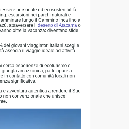
benessere personale ed ecosostenibilità,
ing, escursioni nei parchi naturali e
i. Camminare lungo il Cammino Inca fino a
zú, attraversare il
deserto di Atacama
o
vanno oltre la vacanza: diventano sfide
 dei giovani viaggiatori italiani sceglie
à associa il viaggio ideale ad attività
.
chi cerca esperienze di ecoturismo e
la giungla amazzonica, partecipare a
re in contatto con comunità locali non
enza significativa.
 e avventura autentica a rendere il Sud
gio non convenzionale che unisce
nte.