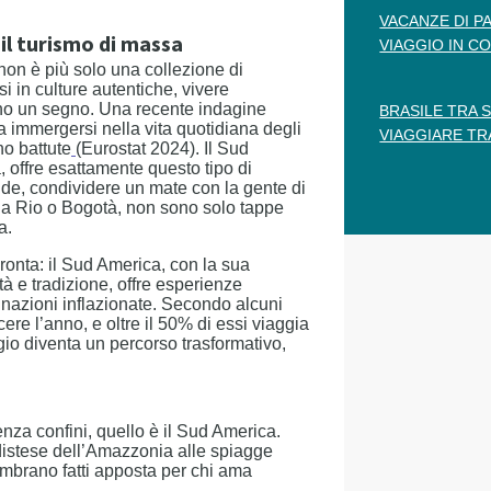
VACANZE DI P
 il turismo di massa
VIAGGIO IN CO
 non è più solo una collezione di
 in culture autentiche, vivere
ano un segno. Una recente indagine
BRASILE TRA 
a immergersi nella vita quotidiana degli
VIAGGIARE TR
no battute
(Eurostat 2024). Il Sud
, offre esattamente questo tipo di
nde, condividere un mate con la gente di
 a Rio o Bogotà, non sono solo tappe
a.
ronta: il Sud America, con la sua
tà e tradizione, offre esperienze
inazioni inflazionate. Secondo alcuni
cere l’anno, e oltre il 50% di essi viaggia
ggio diventa un percorso trasformativo,
nza confini, quello è il Sud America.
 distese dell’Amazzonia alle spiagge
embrano fatti apposta per chi ama