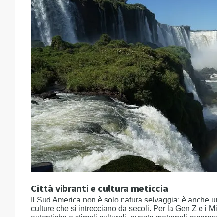
Città vibranti e cultura meticcia
Il Sud America non è solo natura selvaggia: è anche un
culture che si intrecciano da secoli. Per la Gen Z e i M