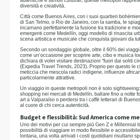
autentiche e stimoli culturali, queste metropoli rappres
diversità e creatività.
Città come Buenos Aires, con i suoi quartieri bohémiens
di San Telmo, o Rio de Janeiro, con la samba, le spiagg
incarnano perfettamente la fusione tra tradizione e m
emergenti come Medellín, oggi modello di rinascita u
scena artistica e musicale che conquista giovani da tut
Secondo un sondaggio globale, oltre il 60% dei viaggia
come un’occasione per scoprire arte, cibo e musica lo
dichiara di voler visitare destinazioni “fuori dai soliti ci
(Expedia Travel Trends, 2023). Proprio per questo le ci
meticcia che mescola radici indigene, influenze afric
particolarmente attrattive.
Un viaggio in queste metropoli non è solo sightseeing:
shopping nei mercati di Medellín, ballare fino a notte f
art a Valparaíso o perdersi tra i caffè letterari di Bue
al cuore di chi cerca autenticità.
Budget e flessibilità: Sud America come me
Uno dei motivi per cui sempre più Gen Z e Millennial it
possibilità di viaggiare in modo flessibile e accessibil
lontana, una volta arrivati i costi quotidiani risultano s