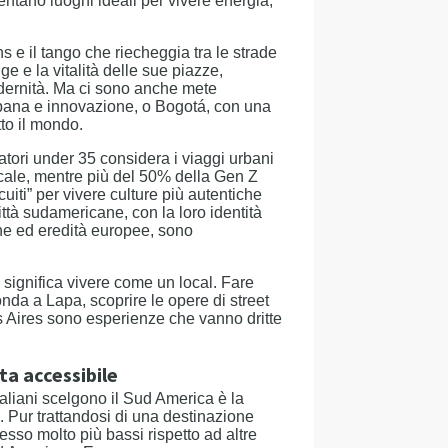
entano luoghi ideali per vivere energia,
 e il tango che riecheggia tra le strade
e e la vitalità delle sue piazze,
odernità. Ma ci sono anche mete
rbana e innovazione, o Bogotá, con una
to il mondo.
tori under 35 considera i viaggi urbani
cale, mentre più del 50% della Gen Z
rcuiti” per vivere culture più autentiche
ttà sudamericane, con la loro identità
ane ed eredità europee, sono
 significa vivere come un local. Fare
onda a Lapa, scoprire le opere di street
nos Aires sono esperienze che vanno dritte
ta accessibile
aliani scelgono il Sud America è la
e. Pur trattandosi di una destinazione
pesso molto più bassi rispetto ad altre