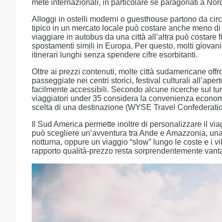
mete internazionali, in particolare se paragonati a No
Alloggi in ostelli moderni o guesthouse partono da cir
tipico in un mercato locale può costare anche meno di 5
viaggiare in autobus da una città all’altra può costare 
spostamenti simili in Europa. Per questo, molti giovani
itinerari lunghi senza spendere cifre esorbitanti.
Oltre ai prezzi contenuti, molte città sudamericane offr
passeggiate nei centri storici, festival culturali all’aper
facilmente accessibili. Secondo alcune ricerche sul tur
viaggiatori under 35 considera la convenienza econom
scelta di una destinazione (WYSE Travel Confederatio
Il Sud America permette inoltre di personalizzare il viag
può scegliere un’avventura tra Ande e Amazzonia, una 
notturna, oppure un viaggio “slow” lungo le coste e i villag
rapporto qualità-prezzo resta sorprendentemente vant