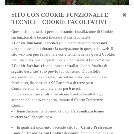
SITO CON COOKIE FUNZIONALI E
TECNICI + COOKIE FACOLTATIVI
Questo sito tratta dati personali tramite installazione di Cookie,
sia funzionali e tecnici (necessari) che facoltativi.
LE NOSTRE POLIZZE
I Cookie funzionali e tecnici
(quelli strettamente
necessari
)
vengono installati durante la navigazione in questo sito web. Il
sito web non può funzionare correttamente senza questi Cookie.
Per l’installazione di questi Cookie non serve il tuo consenso.
I Cookie facoltativi
sono invece installati (per le finalità di
Assicurazione Viaggio Spagna
seguito descritte) solo previo tuo consenso. È possibile
acconsentire o non acconsentire all'installazione di Cookie
Tutti i consigli per viaggiare serenamente
facoltativi, da parte di AXA Partners o di terze parti.
Conserveremo le tue preferenze per
6 mesi
.
Puoi acconsentire a tutti o ad alcuni Cookie facoltativi, a
Assicurazione Viaggio Spagna
seconda della loro categoria, tramite il Centro Preferenze
Cookie:
Immediatamente facendo clic su "
Personalizza le mie
Assicurazione Viaggio Portogallo
preferenze
" di seguito; o
Tutti i consigli per viaggiare serenamente
In qualsiasi momento, facendo clic sul "
Centro Preferenze
Cookie
" (
Impostazioni Cookie
) disponibile nella piè di pagina