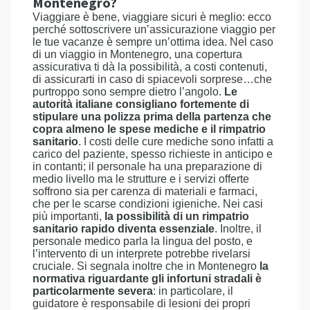
Montenegro?
Viaggiare è bene, viaggiare sicuri è meglio: ecco
perché sottoscrivere un’assicurazione viaggio per
le tue vacanze è sempre un’ottima idea. Nel caso
di un viaggio in Montenegro, una copertura
assicurativa ti dà la possibilità, a costi contenuti,
di assicurarti in caso di spiacevoli sorprese…che
purtroppo sono sempre dietro l’angolo.
Le
autorità italiane consigliano fortemente di
stipulare una polizza prima della partenza che
copra almeno le spese mediche e il rimpatrio
sanitario
. I costi delle cure mediche sono infatti a
carico del paziente, spesso richieste in anticipo e
in contanti; il personale ha una preparazione di
medio livello ma le strutture e i servizi offerte
soffrono sia per carenza di materiali e farmaci,
che per le scarse condizioni igieniche. Nei casi
più importanti,
la possibilità di un rimpatrio
sanitario rapido diventa essenziale
. Inoltre, il
personale medico parla la lingua del posto, e
l’intervento di un interprete potrebbe rivelarsi
cruciale. Si segnala inoltre che in Montenegro
la
normativa riguardante gli infortuni stradali è
particolarmente severa
: in particolare, il
guidatore è responsabile di lesioni dei propri