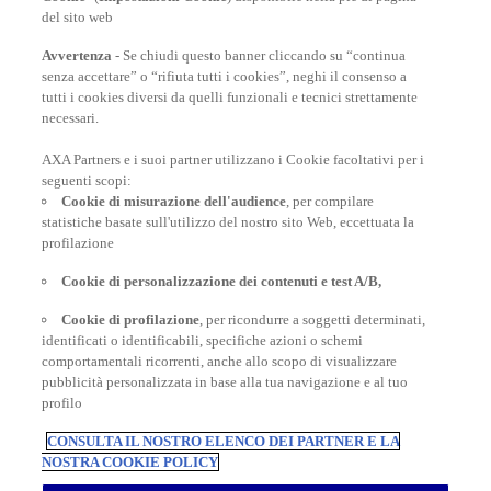
del sito web
Assicurazione Viaggio Portogallo
Avvertenza
- Se chiudi questo banner cliccando su “continua
senza accettare” o “rifiuta tutti i cookies”, neghi il consenso a
tutti i cookies diversi da quelli funzionali e tecnici strettamente
necessari.
AXA Partners e i suoi partner utilizzano i Cookie facoltativi per i
POLIZZE VIAGGIO
seguenti scopi:
Cookie di misurazione dell'audience
, per compilare
statistiche basate sull'utilizzo del nostro sito Web, eccettuata la
profilazione
CONSIGLI E INFORMAZIONI
Cookie di personalizzazione dei contenuti e test A/B,
Cookie di profilazione
, per ricondurre a soggetti determinati,
INFORMAZIONI UTILI
identificati o identificabili, specifiche azioni o schemi
comportamentali ricorrenti, anche allo scopo di visualizzare
pubblicità personalizzata in base alla tua navigazione e al tuo
profilo
CONSULTA IL NOSTRO ELENCO DEI PARTNER E LA
NOSTRA COOKIE POLICY
Inter Partner Assistance S.A. Compagnia di Assicurazioni e Riassicurazioni