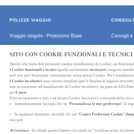
POLIZZE VIAGGIO
CONSIGLI
Viaggio singolo - Protezione Base
Consigli e
Viaggio singolo - Protezione Media
Consigli pe
SITO CON COOKIE FUNZIONALI E TECNICI
Viaggio singolo - Schermo Totale
Consigli P
Questo sito tratta dati personali tramite installazione di Cookie, sia funzionali
I Cookie funzionali e tecnici
(quelli strettamente
necessari
) vengono installa
Polizza Studenti
Assicuraz
web non può funzionare correttamente senza questi Cookie. Per l’installazion
I Cookie facoltativi
sono invece installati (per le finalità di seguito descritt
Polizza Sci
Assicurazi
non acconsentire all'installazione di Cookie facoltativi, da parte di AXA Part
per
6 mesi
.
Polizza annuale
Assicuraz
Puoi acconsentire a tutti o ad alcuni Cookie facoltativi, a seconda della loro
Immediatamente facendo clic su "
Personalizza le mie preferenze
" di seg
Assicurazione Schengen
Assicuraz
In qualsiasi momento, facendo clic sul "
Centro Preferenze Cookie
" (
Impo
Confronta le nostre polizze
sito web
Avvertenza
- Se chiudi questo banner cliccando su “continua senza accettare” o
Assicurazione Annullamento Viaggio