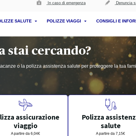
In caso di emergenza
Denuncia si
OLIZZE SALUTE
POLIZZE VIAGGI
CONSIGLI E INFO
za stai cercando?
acanze o la polizza assistenza salute per proteggere la tua famigl
lizza assicurazione
Polizza assisten
viaggio
salute
A partire da 6,04€
A partire da 7,15€