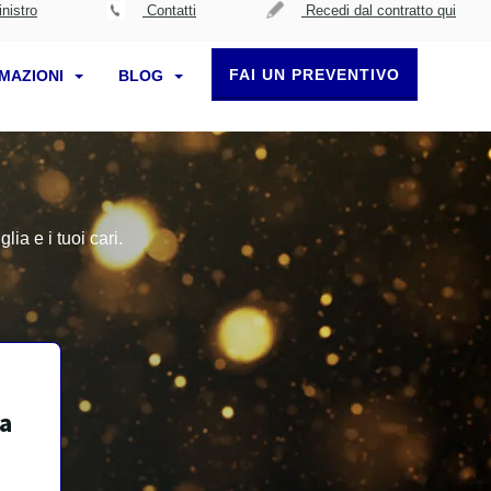
nistro
Contatti
Recedi dal contratto qui
FAI UN PREVENTIVO
RMAZIONI
BLOG
ia e i tuoi cari.
za