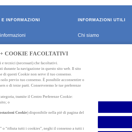
 E INFORMAZIONI
INFORMAZIONI UTILI
 informazioni
Chi siamo
r viaggiare sicuri
Programma di affiliazione
 + COOKIE FACOLTATIVI
er Destinazione
Informativa privacy
 e tecnici (necessari) che facoltativi.
ti durante la navigazione in questo sito web. Il sito
ione Viaggio Giappone
FAQ
e di questi Cookie non serve il tuo consenso.
e) solo previo tuo consenso. È possibile acconsentire o
one Viaggio Thailandia
Informativa Cookie
ners o di terze parti. Conserveremo le tue preferenze
ione Viaggio USA
Dati societari
 categoria, tramite il Centro Preferenze Cookie:
uito; o
ione Viaggio ASIA
Contatti
stazioni Cookie
) disponibile nella piè di pagina del
Dichiarazione di accessibi
 “rifiuta tutti i cookies”, neghi il consenso a tutti i
Promozioni