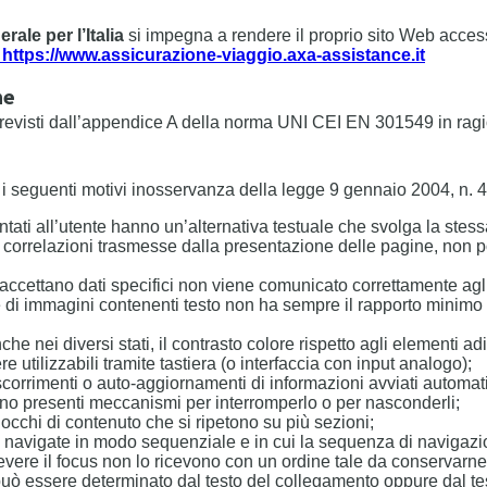
ale per l’Italia
si impegna a rendere il proprio sito Web acces
https://www.assicurazione-viaggio.axa-assistance.it
me
revisti dall’appendice A della norma UNI CEI EN 301549 in ragio
r i seguenti motivi inosservanza della legge 9 gennaio 2004, n. 4
entati all’utente hanno un’alternativa testuale che svolga la stes
ura o correlazioni trasmesse dalla presentazione delle pagine, 
 accettano dati specifici non viene comunicato correttamente agl
e di immagini contenenti testo non ha sempre il rapporto minimo d
e nei diversi stati, il contrasto colore rispetto agli elementi ad
 utilizzabili tramite tastiera (o interfaccia con input analogo);
corrimenti o auto-aggiornamenti di informazioni avviati automa
sono presenti meccanismi per interromperlo o per nasconderli;
cchi di contenuto che si ripetono su più sezioni;
navigate in modo sequenziale e in cui la sequenza di navigazione
vere il focus non lo ricevono con un ordine tale da conservarne i
può essere determinato dal testo del collegamento oppure dal te