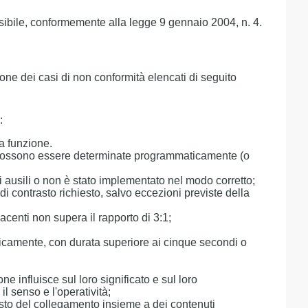
sibile, conformemente alla legge 9 gennaio 2004, n. 4.
ne dei casi di non conformità elencati di seguito
:
sa funzione.
non possono essere determinate programmaticamente (o
i ausili o non è stato implementato nel modo corretto;
i contrasto richiesto, salvo eccezioni previste della
iacenti non supera il rapporto di 3:1;
ticamente, con durata superiore ai cinque secondi o
 influisce sul loro significato e sul loro
l senso e l'operatività;
sto del collegamento insieme a dei contenuti