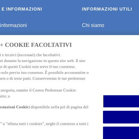
 E INFORMAZIONI
INFORMAZIONI UTILI
 informazioni
Chi siamo
r viaggiare sicuri
Programma di affiliazione
 + COOKIE FACOLTATIVI
er Destinazione
Informativa privacy
 e tecnici (necessari) che facoltativi.
ti durante la navigazione in questo sito web. Il sito
ione Viaggio Giappone
FAQ
e di questi Cookie non serve il tuo consenso.
e) solo previo tuo consenso. È possibile acconsentire o
one Viaggio Thailandia
Informativa Cookie
ners o di terze parti. Conserveremo le tue preferenze
ione Viaggio USA
Dati societari
 categoria, tramite il Centro Preferenze Cookie:
uito; o
ione Viaggio ASIA
Contatti
stazioni Cookie
) disponibile nella piè di pagina del
Dichiarazione di accessibi
 “rifiuta tutti i cookies”, neghi il consenso a tutti i
Promozioni
Centro preferenze cookie