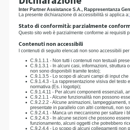
Dichiarazione
Inter Partner Assistance S.A., Rappresentanza Gener
La presente dichiarazione di accessibilità si applica a:
Stato di conformità: parzialmente confor
Questo sito web è parzialmente conforme ai requisiti p
Contenuti non accessibili
I contenuti di seguito elencati non sono accessibili pe
C.9.1.1.1 - Non tutti i contenuti non testuali pres
C.9.1.3.1 - In alcuni casi, informazioni, strutt
non sono disponibili tramite testo);
C.9.1.3.5 - Lo scopo di alcuni campi di input che
C.9.1.4.3 - La rappresentazione visiva del testo 
normativa (Es. i logotipi);
C.9.1.4.11 - Per alcuni componenti essenziali, anch
C.9.2.1.1 - Alcune funzionalità non possono essere
C.9.2.2.2 - Alcune animazioni, lampeggiamenti, s
presentate in parallelo con altri contenuti, non 
C.9.2.4.1 - Manca un meccanismo per saltare i blo
C.9.2.4.3 - In alcune sezioni che possono essere 
funzionamento, alcuni oggetti che potrebbero rice
C.9.2.4.4 - Lo scopo di alcuni collegamenti non 