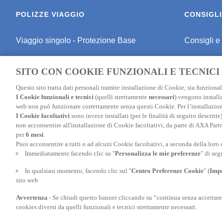
POLIZZE VIAGGIO
CONSIGLI
Viaggio singolo - Protezione Base
Consigli e
Viaggio singolo - Protezione Media
Consigli pe
SITO CON COOKIE FUNZIONALI E TECNICI
Viaggio singolo - Schermo Totale
Consigli P
Questo sito tratta dati personali tramite installazione di Cookie, sia funzionali
I Cookie funzionali e tecnici
(quelli strettamente
necessari
) vengono installa
Polizza Studenti
Assicuraz
web non può funzionare correttamente senza questi Cookie. Per l’installazion
I Cookie facoltativi
sono invece installati (per le finalità di seguito descritt
Polizza Sci
Assicurazi
non acconsentire all'installazione di Cookie facoltativi, da parte di AXA Part
per
6 mesi
.
Polizza annuale
Assicuraz
Puoi acconsentire a tutti o ad alcuni Cookie facoltativi, a seconda della loro
Immediatamente facendo clic su "
Personalizza le mie preferenze
" di seg
Assicurazione Schengen
Assicuraz
In qualsiasi momento, facendo clic sul "
Centro Preferenze Cookie
" (
Impo
Confronta le nostre polizze
sito web
Avvertenza
- Se chiudi questo banner cliccando su “continua senza accettare” o
Assicurazione Annullamento Viaggio
cookies diversi da quelli funzionali e tecnici strettamente necessari.