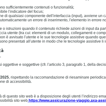
cono sufficientemente contenuti o funzionalità;
ibile l'indicatore del focus;
one di qualsiasi componente dell'interfaccia (input), avviene un
automaticamente un errore di inserimento, l'elemento in errore non
te o istruzioni quando il contenuto richiede azioni di input da part
faccia utente (tra cui: elementi di un modulo, collegamenti e comp
o non è avvisato l'utente e le sue tecnologie assistive quando qu
 sono presentati all'utente in modo che le tecnologie assistive li 
tà
.
si oggettive e soggettive (cfr. l'articolo 3, paragrafo 1, della d
/2025
, rispettando la raccomandazione di riesaminare periodic
ne di accessibilità.
à di questo sito web è a disposizione degli utenti l’indirizzo ema
ssibilità sito web
https://www.assicurazione-viaggio.axa-assi