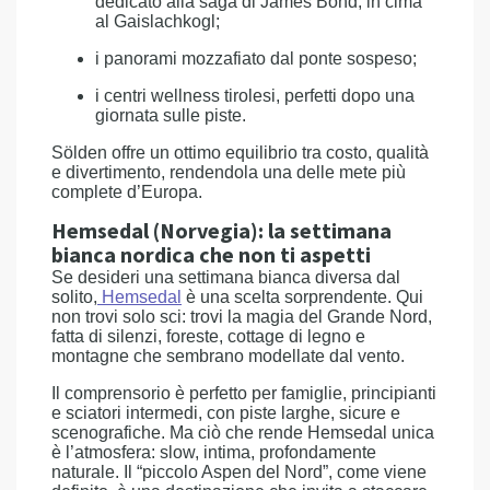
dedicato alla saga di James Bond, in cima
al Gaislachkogl;
i panorami mozzafiato dal ponte sospeso;
i centri wellness tirolesi, perfetti dopo una
giornata sulle piste.
Sölden offre un ottimo equilibrio tra costo, qualità
e divertimento, rendendola una delle mete più
complete d’Europa.
Hemsedal (Norvegia): la settimana
bianca nordica che non ti aspetti
Se desideri una settimana bianca diversa dal
solito,
Hemsedal
è una scelta sorprendente. Qui
non trovi solo sci: trovi la magia del Grande Nord,
fatta di silenzi, foreste, cottage di legno e
montagne che sembrano modellate dal vento.
Il comprensorio è perfetto per famiglie, principianti
e sciatori intermedi, con piste larghe, sicure e
scenografiche. Ma ciò che rende Hemsedal unica
è l’atmosfera: slow, intima, profondamente
naturale. Il “piccolo Aspen del Nord”, come viene