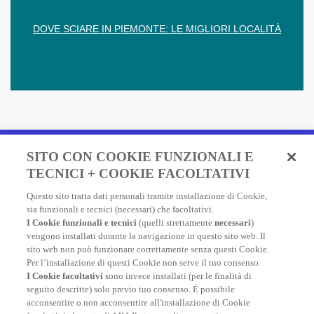
DOVE SCIARE IN PIEMONTE: LE MIGLIORI LOCALITÀ
Fai un preventivo e acquista
SITO CON COOKIE FUNZIONALI E
in due minuti!
TECNICI + COOKIE FACOLTATIVI
Questo sito tratta dati personali tramite installazione di Cookie,
Assicurazione Viaggio AXA: scegli e acquista online la
sia funzionali e tecnici (necessari) che facoltativi.
migliore polizza, economica e completa, per viaggiare
I Cookie funzionali e tecnici
(quelli strettamente
necessari
)
nel mondo.
vengono installati durante la navigazione in questo sito web. Il
sito web non può funzionare correttamente senza questi Cookie.
Per l’installazione di questi Cookie non serve il tuo consenso.
I Cookie facoltativi
sono invece installati (per le finalità di
FAI UN PREVENTIVO
seguito descritte) solo previo tuo consenso. È possibile
acconsentire o non acconsentire all'installazione di Cookie