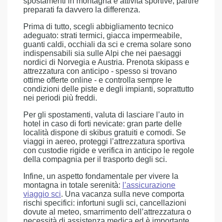
spostamenti in montagna e attività sportive, partire
preparati fa davvero la differenza.
Prima di tutto, scegli abbigliamento tecnico
adeguato: strati termici, giacca impermeabile,
guanti caldi, occhiali da sci e crema solare sono
indispensabili sia sulle Alpi che nei paesaggi
nordici di Norvegia e Austria. Prenota skipass e
attrezzatura con anticipo - spesso si trovano
ottime offerte online - e controlla sempre le
condizioni delle piste e degli impianti, soprattutto
nei periodi più freddi.
Per gli spostamenti, valuta di lasciare l’auto in
hotel in caso di forti nevicate: gran parte delle
località dispone di skibus gratuiti e comodi. Se
viaggi in aereo, proteggi l’attrezzatura sportiva
con custodie rigide e verifica in anticipo le regole
della compagnia per il trasporto degli sci.
Infine, un aspetto fondamentale per vivere la
montagna in totale serenità:
l’assicurazione
viaggio sci
. Una vacanza sulla neve comporta
rischi specifici: infortuni sugli sci, cancellazioni
dovute al meteo, smarrimento dell’attrezzatura o
necessità di assistenza medica ed è importante