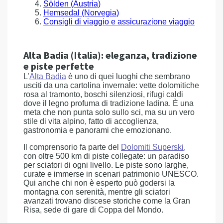
Sölden (Austria)
Hemsedal (Norvegia)
Consigli di viaggio e assicurazione viaggio
Alta Badia (Italia): eleganza, tradizione
e piste perfette
L’
Alta Badia
è uno di quei luoghi che sembrano
usciti da una cartolina invernale: vette dolomitiche
rosa al tramonto, boschi silenziosi, rifugi caldi
dove il legno profuma di tradizione ladina. È una
meta che non punta solo sullo sci, ma su un vero
stile di vita alpino, fatto di accoglienza,
gastronomia e panorami che emozionano.
Il comprensorio fa parte del
Dolomiti Superski
,
con oltre 500 km di piste collegate: un paradiso
per sciatori di ogni livello. Le piste sono larghe,
curate e immerse in scenari patrimonio UNESCO.
Qui anche chi non è esperto può godersi la
montagna con serenità, mentre gli sciatori
avanzati trovano discese storiche come la Gran
Risa, sede di gare di Coppa del Mondo.