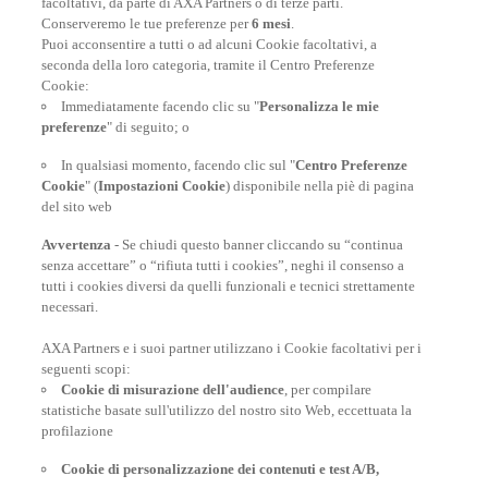
facoltativi, da parte di AXA Partners o di terze parti.
Conserveremo le tue preferenze per
6 mesi
.
Puoi acconsentire a tutti o ad alcuni Cookie facoltativi, a
seconda della loro categoria, tramite il Centro Preferenze
At your side, everyday
Cookie:
Immediatamente facendo clic su "
Personalizza le mie
preferenze
" di seguito; o
In qualsiasi momento, facendo clic sul "
Centro Preferenze
Cookie
" (
Impostazioni Cookie
) disponibile nella piè di pagina
del sito web
Avvertenza
- Se chiudi questo banner cliccando su “continua
senza accettare” o “rifiuta tutti i cookies”, neghi il consenso a
tutti i cookies diversi da quelli funzionali e tecnici strettamente
necessari.
AXA Partners e i suoi partner utilizzano i Cookie facoltativi per i
POLIZZE VIAGGIO
seguenti scopi:
Cookie di misurazione dell'audience
, per compilare
statistiche basate sull'utilizzo del nostro sito Web, eccettuata la
profilazione
CONSIGLI E INFORMAZIONI
Cookie di personalizzazione dei contenuti e test A/B,