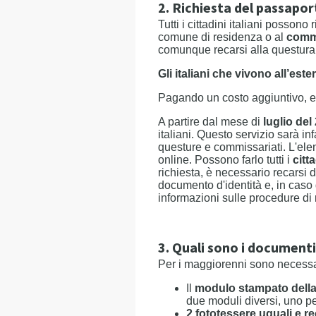
2. Richiesta del passaport
Tutti i cittadini italiani possono
comune di residenza o al
commi
comunque recarsi alla questura o 
Gli italiani che vivono all’est
Pagando un costo aggiuntivo, e s
A partire dal mese di
luglio del
italiani. Questo servizio sarà infat
questure e commissariati. L'elenc
online. Possono farlo tutti i
citt
richiesta, è necessario recarsi d
documento d'identità e, in caso 
informazioni sulle procedure di r
3. Quali sono i documenti
Per i maggiorenni sono necessa
Il
modulo stampato della 
due moduli diversi, uno pe
2 fototessere uguali e re