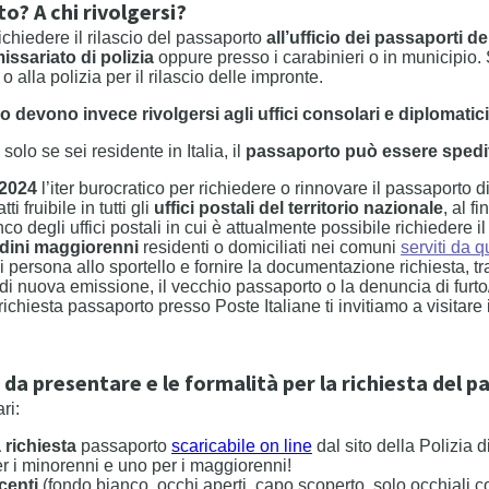
o? A chi rivolgersi?
 richiedere il rilascio del passaporto
all’ufficio dei passaporti d
ssariato di polizia
oppure presso i carabinieri o in municipio
alla polizia per il rilascio delle impronte.
ero devono invece rivolgersi agli uffici consolari e diplomatici
olo se sei residente in Italia, il
passaporto può essere spedit
 2024
l’iter burocratico per richiedere o rinnovare il passaporto d
ti fruibile in tutti gli
uffici postali del territorio nazionale
, al f
o degli uffici postali in cui è attualmente possibile richiedere i
adini maggiorenni
residenti o domiciliati nei comuni
serviti da qu
i persona allo sportello e fornire la documentazione richiesta, tra
di nuova emissione, il vecchio passaporto o la denuncia di furto
ichiesta passaporto presso Poste Italiane ti invitiamo a visitare 
 da presentare e le formalità per la richiesta del p
ri:
richiesta
passaporto
scaricabile on line
dal sito della Polizia d
r i minorenni e uno per i maggiorenni!
centi
(fondo bianco, occhi aperti, capo scoperto, solo occhiali c