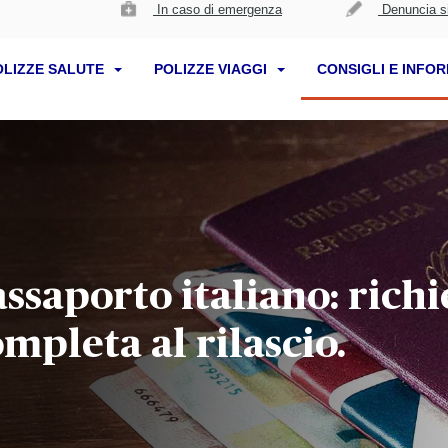
In caso di emergenza
Denuncia si
OLIZZE SALUTE
POLIZZE VIAGGI
CONSIGLI E INFO
saporto italiano: richi
ompleta al rilascio.