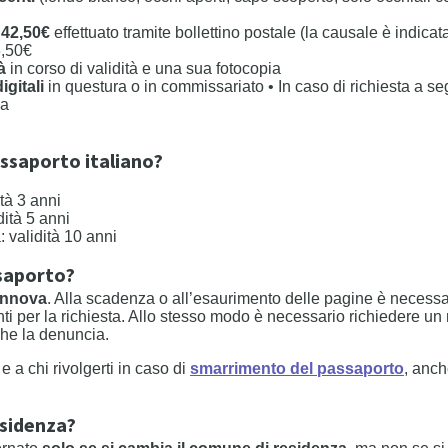
i
42,50€
effettuato tramite bollettino postale (la causale è indicata
3,50€
à
in corso di validità e una sua fotocopia
igitali
in questura o in commissariato • In caso di richiesta a se
ia
passaporto italiano?
ità 3 anni
dità 5 anni
: validità 10 anni
ssaporto?
rinnova
. Alla scadenza o all’esaurimento delle pagine è necess
ti per la richiesta. Allo stesso modo è necessario richiedere un
che la denuncia.
 a chi rivolgerti in caso di
smarrimento del passaporto
, anch
esidenza?