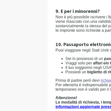
9. E per i minorenni?
Non è più possibile iscrivere i f
viene rilasciato con una validità
sostanzialmente la stessa del p
le impronte sono richieste a par
10. Passaporto elettronic
Puoi viaggiare negli Stati Uniti
Sei in possesso di un
pas
Viaggi solo per
affari e/o
Il tuo soggiorno negli US
Possiedi un
biglietto di r
Prima di partire però devi
richi
Per ottenerla è indispensabile p
temporaneo non è valido per il r
Attenzione!
Le modalità di richiesta, i te
informazioni aggiornate press