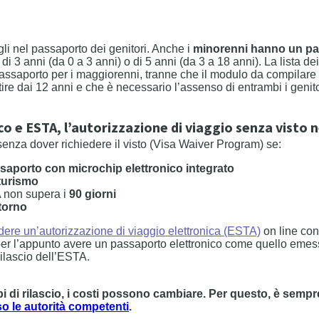
igli nel passaporto dei genitori. Anche i
minorenni hanno un pa
 di 3 anni (da 0 a 3 anni) o di 5 anni (da 3 a 18 anni). La lista d
assaporto per i maggiorenni, tranne che il modulo da compilare 
tire dai 12 anni e che è necessario l’assenso di entrambi i genito
o e ESTA, l’autorizzazione di viaggio senza visto ne
 senza dover richiedere il visto (Visa Waiver Program) se:
saporto con microchip elettronico integrato
 turismo
A non supera i
90 giorni
itorno
edere un’autorizzazione di viaggio elettronica (ESTA)
on line con
er l’appunto avere un passaporto elettronico come quello emesso 
ilascio dell’ESTA.
mpi di rilascio, i costi possono cambiare. Per questo, è sempr
o le autorità competenti
.