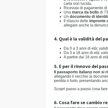
carta non lucida.
Ricevuta di pagamento d
Una
marca da bollo
di 7
Un
documento di identit
Il rilascio delle
impronte d
allegare anche la denunc
4. Qual è la validità del 
Da 0 a 3 anni di età: valid
Da 3 a 18 anni di età: vali
A partire dai 18 anni di età
5. E per il rinnovo del pa
Il passaporto italiano non si 
allegando il vecchio ai documen
perdita o furto, presentando an
Scopri passo a passo cosa fare e
6. Cosa fare se cambio r