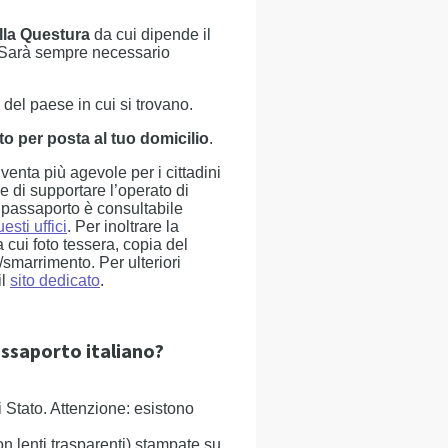
ella Questura
da cui dipende il
. Sarà sempre necessario
del paese in cui si trovano.
o per posta al tuo domicilio
.
iventa più agevole per i cittadini
ine di supportare l’operato di
l passaporto è consultabile
esti uffici
. Per inoltrare la
 cui foto tessera, copia del
/smarrimento. Per ulteriori
il
sito dedicato
.
assaporto italiano?
i Stato. Attenzione: esistono
on lenti trasparenti) stampate su