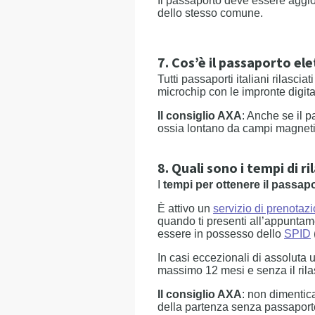
Il passaporto deve essere aggi
dello stesso comune.
7. Cos’è il passaporto el
Tutti passaporti italiani rilasci
microchip con le impronte digitali,
Il consiglio AXA
: Anche se il p
ossia lontano da campi magnetic
8. Quali sono i tempi di ri
I
tempi per ottenere il passap
È attivo un
servizio di prenotaz
quando ti presenti all’appuntam
essere in possesso dello
SPID
In casi eccezionali di assoluta 
massimo 12 mesi e senza il rilas
Il consiglio AXA
: non dimentica
della partenza senza passaporto