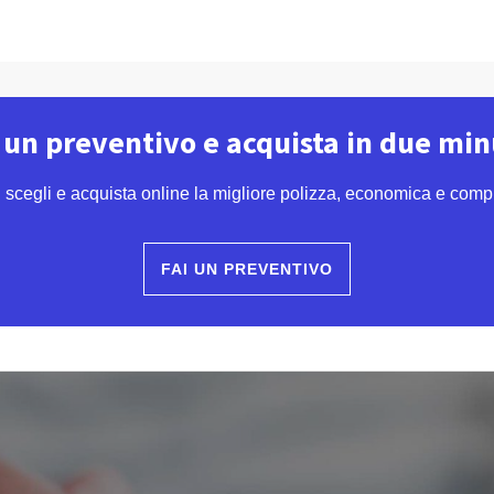
 un preventivo e acquista in due min
 scegli e acquista online la migliore polizza, economica e comp
FAI UN PREVENTIVO