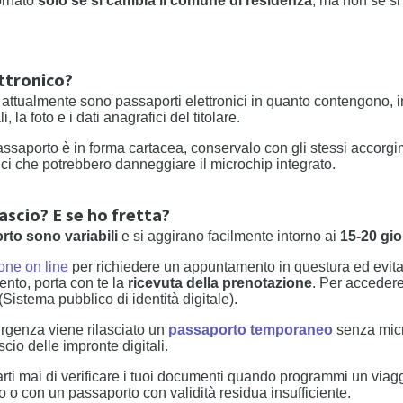
ornato
solo se si cambia il comune di residenza
, ma non se si
ettronico?
ati attualmente sono passaporti elettronici in quanto contengono, 
 la foto e i dati anagrafici del titolare.
assaporto è in forma cartacea, conservalo con gli stessi accorgim
i che potrebbero danneggiare il microchip integrato.
lascio? E se ho fretta?
orto sono variabili
e si aggirano facilmente intorno ai
15-20 gio
ione on line
per richiedere un appuntamento in questura ed evitar
ento, porta con te la
ricevuta della prenotazione
. Per accedere
(Sistema pubblico di identità digitale).
urgenza viene rilasciato un
passaporto temporaneo
senza micr
cio delle impronte digitali.
rti mai di verificare i tuoi documenti quando programmi un viaggio
 o con un passaporto con validità residua insufficiente.