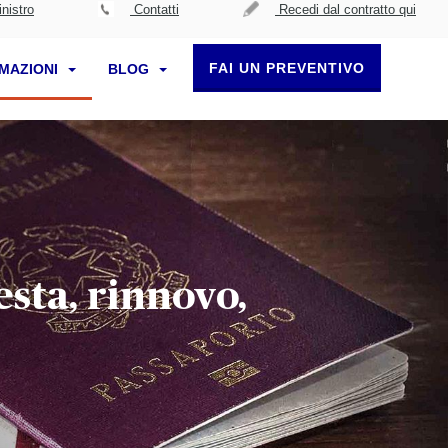
nistro
Contatti
Recedi dal contratto qui
FAI UN PREVENTIVO
RMAZIONI
BLOG
esta, rinnovo,