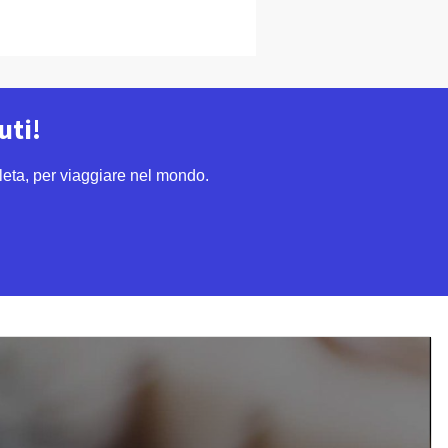
uti!
leta, per viaggiare nel mondo.