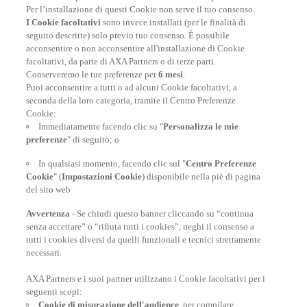
Per l’installazione di questi Cookie non serve il tuo consenso.
I Cookie facoltativi
sono invece installati (per le finalità di
seguito descritte) solo previo tuo consenso. È possibile
acconsentire o non acconsentire all'installazione di Cookie
facoltativi, da parte di AXA Partners o di terze parti.
Conserveremo le tue preferenze per
6 mesi
.
Puoi acconsentire a tutti o ad alcuni Cookie facoltativi, a
seconda della loro categoria, tramite il Centro Preferenze
Cookie:
Polizza Viaggio Annuale
Immediatamente facendo clic su "
Personalizza le mie
preferenze
" di seguito; o
Per chi viaggia spesso durante l’anno - A partire da soli
72€/assicurato
In qualsiasi momento, facendo clic sul "
Centro Preferenze
Cookie
" (
Impostazioni Cookie
) disponibile nella piè di pagina
del sito web
SCOPRI DI PIÙ
Avvertenza
- Se chiudi questo banner cliccando su “continua
senza accettare” o “rifiuta tutti i cookies”, neghi il consenso a
tutti i cookies diversi da quelli funzionali e tecnici strettamente
necessari.
AXA Partners e i suoi partner utilizzano i Cookie facoltativi per i
POLIZZE VIAGGIO
seguenti scopi:
Cookie di misurazione dell'audience
, per compilare