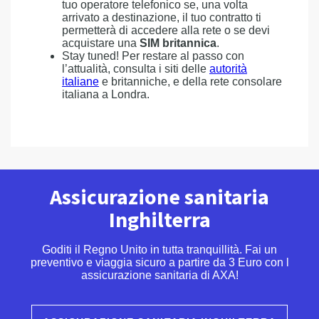
tuo operatore telefonico se, una volta
arrivato a destinazione, il tuo contratto ti
permetterà di accedere alla rete o se devi
acquistare una
SIM britannica
.
Stay tuned! Per restare al passo con
l’attualità, consulta i siti delle
autorità
italiane
e britanniche, e della rete consolare
italiana a Londra.
Assicurazione sanitaria
Inghilterra
Goditi il Regno Unito in tutta tranquillità. Fai un
preventivo e viaggia sicuro a partire da 3 Euro con l
assicurazione sanitaria di AXA!