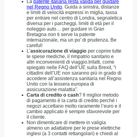
La
patente italiana resta valida per guidare
nel Regno Unito
. Guida a sinistra, distanze
e limiti di velocità espressi in miglia, tassa
per entrare nel centro di Londra, segnaletica
diversa per i parcheggi, limiti di età per il
noleggio auto… per guidare in Gran
Bretagna non ti serve la patente
internazionale, ma un po’ di prudenza. Be
careful!
L’
assicurazione di viaggio
per coprire tutte
le spese mediche, il rimpatrio sanitario e
altri inconvenienti di viaggio.Infatti, come
spiegato nelle FAQ dell’UE sulla Brexit, “i
cittadini dell’UE non saranno più in grado di
accedere all’assistenza sanitaria nel Regno
Unito con la tessera europea di
assicurazione malattia”.
Carta di credito o cash
? Il miglior metodo
di pagamento è la carta di credito perché i
negozi accettano molto raramente l’euro e il
cambio applicato è sempre sfavorevole per
il cliente.
Non dimenticare di mettere in valigia
almeno un adattatore per le prese elettriche
inglesi (a 3 contatti rettangolari) e chiedi al