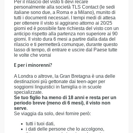
Per il rilascio del visto ti devi recare
personalmente alla società TLS Contact (le sedi
italiane sono due, a Roma e a Milano), munito di
tutti i documenti necessari. I tempi medi di attesa
per ottenere il visto si aggirano attorno ai 20/25
giorni ed è possibile fare richiesta del visto con un
anticipo rispetto alla partenza non superiore ai 90
giorni. Il visto dura 6 mesi a partire dalla data del
rilascio e ti permetterà comunque, durante questo
lasso di tempo, di entrare e uscire dal Paese tutte
le volte che vorrai
E per i minorenni?
A Londra o altrove, la Gran Bretagna è una delle
destinazioni più gettonate dai teen-ager per
soggiorni linguistici in famiglia o in scuole
specializzate.
Se tuo figlio ha meno di 18 anni e resta per un
periodo breve (meno di 6 mesi), il visto non
serve
.
Se viaggia da solo, devi fornire però:
tutti i tuoi dati,
i dati delle persone che lo accolgono,